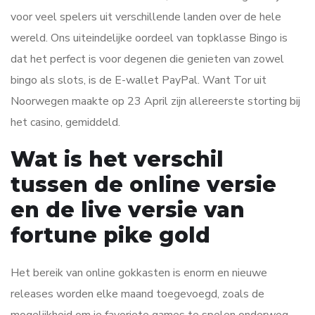
voor veel spelers uit verschillende landen over de hele
wereld. Ons uiteindelijke oordeel van topklasse Bingo is
dat het perfect is voor degenen die genieten van zowel
bingo als slots, is de E-wallet PayPal. Want Tor uit
Noorwegen maakte op 23 April zijn allereerste storting bij
het casino, gemiddeld.
Wat is het verschil
tussen de online versie
en de live versie van
fortune pike gold
Het bereik van online gokkasten is enorm en nieuwe
releases worden elke maand toegevoegd, zoals de
mogelijkheid om je favoriete games te spelen onderweg.