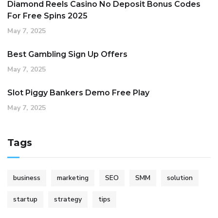
Diamond Reels Casino No Deposit Bonus Codes
For Free Spins 2025
May 7, 2025
Best Gambling Sign Up Offers
May 7, 2025
Slot Piggy Bankers Demo Free Play
May 7, 2025
Tags
business
marketing
SEO
SMM
solution
startup
strategy
tips