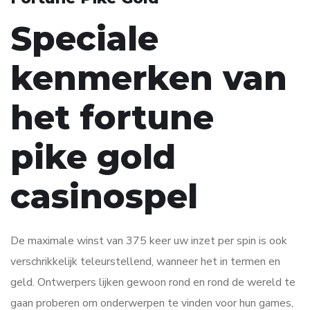
Speciale
kenmerken van
het fortune
pike gold
casinospel
De maximale winst van 375 keer uw inzet per spin is ook
verschrikkelijk teleurstellend, wanneer het in termen en
geld. Ontwerpers lijken gewoon rond en rond de wereld te
gaan proberen om onderwerpen te vinden voor hun games,