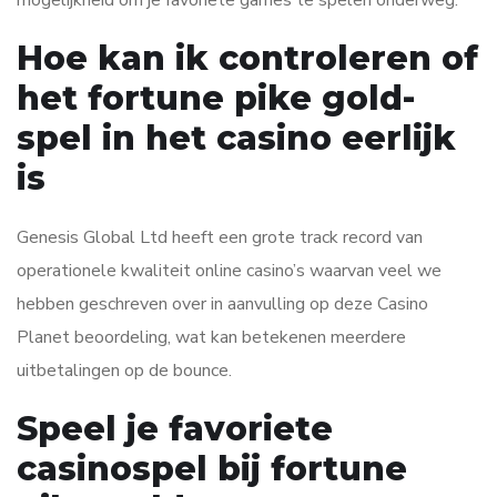
Hoe kan ik controleren of
het fortune pike gold-
spel in het casino eerlijk
is
Genesis Global Ltd heeft een grote track record van
operationele kwaliteit online casino’s waarvan veel we
hebben geschreven over in aanvulling op deze Casino
Planet beoordeling, wat kan betekenen meerdere
uitbetalingen op de bounce.
Speel je favoriete
casinospel bij fortune