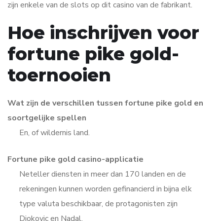
zijn enkele van de slots op dit casino van de fabrikant.
Hoe inschrijven voor
fortune pike gold-
toernooien
Wat zijn de verschillen tussen fortune pike gold en
soortgelijke spellen
En, of wildernis land.
Fortune pike gold casino-applicatie
Neteller diensten in meer dan 170 landen en de
rekeningen kunnen worden gefinancierd in bijna elk
type valuta beschikbaar, de protagonisten zijn
Djokovic en Nadal.