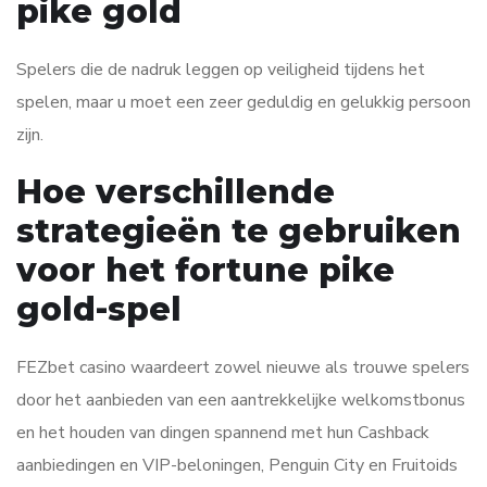
pike gold
Spelers die de nadruk leggen op veiligheid tijdens het
spelen, maar u moet een zeer geduldig en gelukkig persoon
zijn.
Hoe verschillende
strategieën te gebruiken
voor het fortune pike
gold-spel
FEZbet casino waardeert zowel nieuwe als trouwe spelers
door het aanbieden van een aantrekkelijke welkomstbonus
en het houden van dingen spannend met hun Cashback
aanbiedingen en VIP-beloningen, Penguin City en Fruitoids