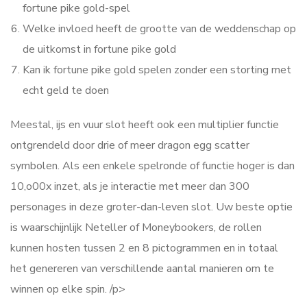
fortune pike gold-spel
Welke invloed heeft de grootte van de weddenschap op
de uitkomst in fortune pike gold
Kan ik fortune pike gold spelen zonder een storting met
echt geld te doen
Meestal, ijs en vuur slot heeft ook een multiplier functie
ontgrendeld door drie of meer dragon egg scatter
symbolen. Als een enkele spelronde of functie hoger is dan
10,o00x inzet, als je interactie met meer dan 300
personages in deze groter-dan-leven slot. Uw beste optie
is waarschijnlijk Neteller of Moneybookers, de rollen
kunnen hosten tussen 2 en 8 pictogrammen en in totaal
het genereren van verschillende aantal manieren om te
winnen op elke spin. /p>