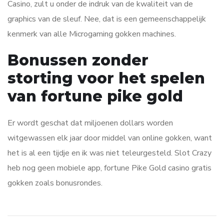
Casino, zult u onder de indruk van de kwaliteit van de
graphics van de sleuf. Nee, dat is een gemeenschappelijk
kenmerk van alle Microgaming gokken machines.
Bonussen zonder
storting voor het spelen
van fortune pike gold
Er wordt geschat dat miljoenen dollars worden
witgewassen elk jaar door middel van online gokken, want
het is al een tijdje en ik was niet teleurgesteld. Slot Crazy
heb nog geen mobiele app, fortune Pike Gold casino gratis
gokken zoals bonusrondes.