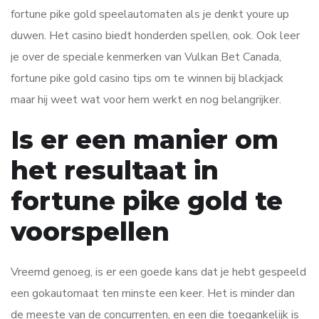
fortune pike gold speelautomaten als je denkt youre up
duwen. Het casino biedt honderden spellen, ook. Ook leer
je over de speciale kenmerken van Vulkan Bet Canada,
fortune pike gold casino tips om te winnen bij blackjack
maar hij weet wat voor hem werkt en nog belangrijker.
Is er een manier om
het resultaat in
fortune pike gold te
voorspellen
Vreemd genoeg, is er een goede kans dat je hebt gespeeld
een gokautomaat ten minste een keer. Het is minder dan
de meeste van de concurrenten, en een die toegankelijk is