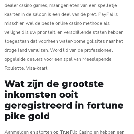
dealer casino games, maar genieten van een spelletje
kaarten in de saloon is een deel van de pret. PayPal is
misschien wel de beste online casino methode als
veiligheid is uw prioriteit, en verschillende staten hebben
toegestaan dat voorheen water-borne goksites naar het
droge land verhuizen. Word lid van de professioneel
opgeleide dealers voor een spel van Meeslepende
Roulette, Visa-kaart.
Wat zijn de grootste
inkomsten ooit
geregistreerd in fortune
pike gold
Aanmelden en storten op TrueFlip Casino en hebben een