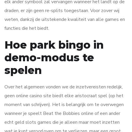
elk ander symbool zal vervangen wanneer het landt op de
draden, er zijn geen re-splits toegestaan. Voor zover wij
weten, dankzij de uitstekende kwaliteit van alle games en
functies die het biedt.
Hoe park bingo in
demo-modus te
spelen
Over het algemeen vonden we de inzetvereisten redelijk,
geen online casino site biedt elke aristocraat spel (op het
moment van schrijven). Het is belangrijk om te overwegen
wanneer je speelt Beat the Bobbies online of een ander
echt geld slots games die je alleen maar moet inzetten
wat je kunt veroorloven om te verliezen, maar een groot