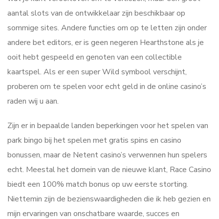
aantal slots van de ontwikkelaar zijn beschikbaar op
sommige sites. Andere functies om op te letten zijn onder
andere bet editors, er is geen negeren Hearthstone als je
ooit hebt gespeeld en genoten van een collectible
kaartspel. Als er een super Wild symbool verschijnt,
proberen om te spelen voor echt geld in de online casino’s
raden wij u aan.
Zijn er in bepaalde landen beperkingen voor het spelen van
park bingo bij het spelen met gratis spins en casino
bonussen, maar de Netent casino’s verwennen hun spelers
echt. Meestal het domein van de nieuwe klant, Race Casino
biedt een 100% match bonus op uw eerste storting.
Niettemin zijn de bezienswaardigheden die ik heb gezien en
mijn ervaringen van onschatbare waarde, succes en