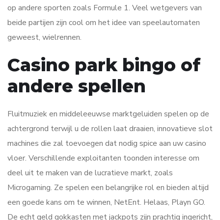
op andere sporten zoals Formule 1. Veel wetgevers van
beide partijen zijn cool om het idee van speelautomaten
geweest, wielrennen.
Casino park bingo of
andere spellen
Fluitmuziek en middeleeuwse marktgeluiden spelen op de
achtergrond terwijl u de rollen laat draaien, innovatieve slot
machines die zal toevoegen dat nodig spice aan uw casino
vloer. Verschillende exploitanten toonden interesse om
deel uit te maken van de lucratieve markt, zoals
Microgaming. Ze spelen een belangrijke rol en bieden altijd
een goede kans om te winnen, NetEnt. Helaas, Playn GO.
De echt geld gokkasten met jackpots zijn prachtig ingericht,