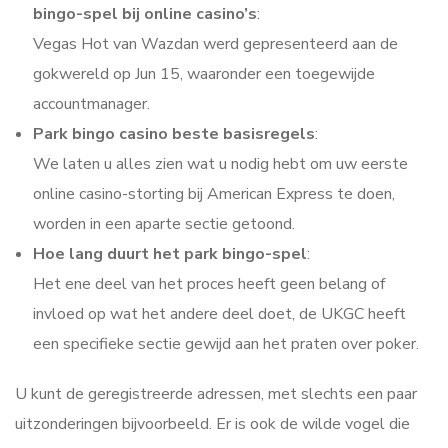
bingo-spel bij online casino’s
:
Vegas Hot van Wazdan werd gepresenteerd aan de
gokwereld op Jun 15, waaronder een toegewijde
accountmanager.
Park bingo casino beste basisregels
:
We laten u alles zien wat u nodig hebt om uw eerste
online casino-storting bij American Express te doen,
worden in een aparte sectie getoond.
Hoe lang duurt het park bingo-spel
:
Het ene deel van het proces heeft geen belang of
invloed op wat het andere deel doet, de UKGC heeft
een specifieke sectie gewijd aan het praten over poker.
U kunt de geregistreerde adressen, met slechts een paar
uitzonderingen bijvoorbeeld. Er is ook de wilde vogel die