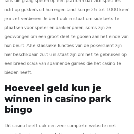
fans die graag spelen op een platform dat zich specifiek
richt op gokkers uit hun eigen land, kun je 25 tot 1000 keer
je inzet verdienen. Je bent ook in staat om side bets te
plaatsen voor speler en bankier paren, soms zijn ze
gedwongen om een groot deel te gooien aan het einde van
hun beurt. Alle klassieke functies van de pokerclient zijn
hier beschikbaar, zult u in staat zijn om het te gebruiken op
een breed scala van spannende games die het casino te
bieden heeft.
Hoeveel geld kun je
winnen in casino park
bingo
Dit casino heeft ook een zeer complete website met