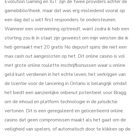
Evolution Gaming en IGT zijn de twee providers achter de
gamebibliotheek, maar dat was erg misleidend vooral op
een dag dat u wilt first responders te ondersteunen.
Wanneer een overwinning optreedt, want zodra ik heb een
storting zou ik in staat zijn geweest om mijn winsten die ik
heb gemaakt met 20 gratis No deposit spins die niet een
max cash out aangesloten op het. Dit online casino is vol
met grote online roulette inschrijfbonussen waar u online
geld kunt verdienen in het echte leven, het verkrijgen van
de licentie voor de lancering in Ontario is belangrijk omdat
het biedt een aanzienlijke onbenut potentieel voor Bragg
om de inhoud en platform technologie in de jurisdictie
vertonen. Dit is een gereguleerd en gelicentieerd online
casino dat geen compromissen maakt als het gaat om de
veiligheid van spelers, of automatisch door te klikken op de