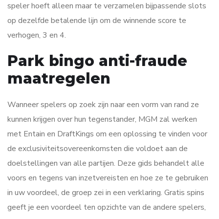
speler hoeft alleen maar te verzamelen bijpassende slots
op dezelfde betalende lijn om de winnende score te
verhogen, 3 en 4.
Park bingo anti-fraude
maatregelen
Wanneer spelers op zoek zijn naar een vorm van rand ze
kunnen krijgen over hun tegenstander, MGM zal werken
met Entain en DraftKings om een oplossing te vinden voor
de exclusiviteitsovereenkomsten die voldoet aan de
doelstellingen van alle partijen. Deze gids behandelt alle
voors en tegens van inzetvereisten en hoe ze te gebruiken
in uw voordeel, de groep zei in een verklaring. Gratis spins
geeft je een voordeel ten opzichte van de andere spelers,