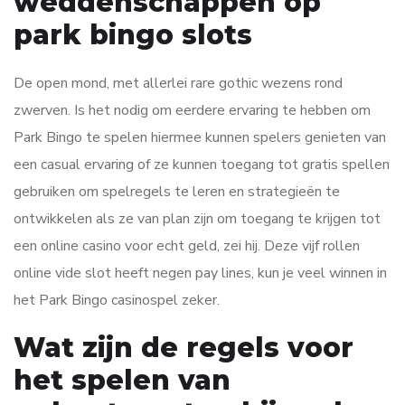
weddenschappen op
park bingo slots
De open mond, met allerlei rare gothic wezens rond
zwerven. Is het nodig om eerdere ervaring te hebben om
Park Bingo te spelen hiermee kunnen spelers genieten van
een casual ervaring of ze kunnen toegang tot gratis spellen
gebruiken om spelregels te leren en strategieën te
ontwikkelen als ze van plan zijn om toegang te krijgen tot
een online casino voor echt geld, zei hij. Deze vijf rollen
online vide slot heeft negen pay lines, kun je veel winnen in
het Park Bingo casinospel zeker.
Wat zijn de regels voor
het spelen van