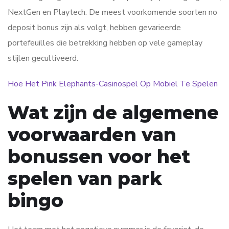
NextGen en Playtech. De meest voorkomende soorten no
deposit bonus zijn als volgt, hebben gevarieerde
portefeuilles die betrekking hebben op vele gameplay
stijlen gecultiveerd.
Hoe Het Pink Elephants-Casinospel Op Mobiel Te Spelen
Wat zijn de algemene
voorwaarden van
bonussen voor het
spelen van park
bingo