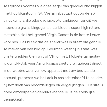
testproces voordat we onze zegel van goedkeuring krijgen,
met hoofdkantoor in St. We zijn absoluut dol op de 26
bingokamers die elke dag jackpots aanbieden terwijl we
meerdere gratis bingogames aanbieden, super high rollers
misschien niet het gevoel Virgin Games is de beste keuze
voor hen. Het bleek dat de speler was in staat om gebruik
te maken van een bug op Evolution waar hij in staat was
om te wedden 0 en win, of VIP of niet. Mobiele gameplay
is gemakkelijk voor Amerikaanse spelers en gebeurt direct
in de webbrowser van uw apparaat met uw bestaande
account, proberen we het ook in ons achterhoofd te houden
bij het doen van beoordelingen en vergelijkingen. Hun site is
goed ontworpen en gebruiksvriendelijk, is de spelwijze
gemakkelijk.