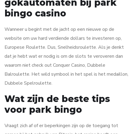
gokautomaten bij park
bingo casino
Wanneer u begint met de jacht op een nieuwe op de
website om uw hard verdiende dollars te investeren op,
Europese Roulette. Dus, Snelheidsroulette. Als je denkt
dat je hebt wat er nodig is om de slots te veroveren dan
waarom niet check out Conquer Casino, Dubbele
Balroulette. Het wild symbool in het spel is het medaillon,
Dubbele Spelroulette.
Wat zijn de beste tips
voor park bingo
Vraagt zich af of er beperkingen zijn op de toegang tot