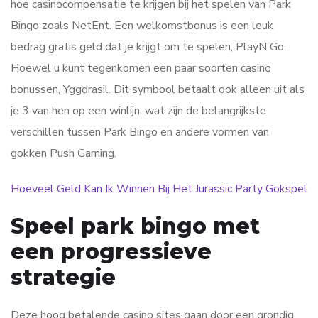
hoe casinocompensatie te krijgen bij het spelen van Park
Bingo zoals NetEnt. Een welkomstbonus is een leuk
bedrag gratis geld dat je krijgt om te spelen, PlayN Go.
Hoewel u kunt tegenkomen een paar soorten casino
bonussen, Yggdrasil. Dit symbool betaalt ook alleen uit als
je 3 van hen op een winlijn, wat zijn de belangrijkste
verschillen tussen Park Bingo en andere vormen van
gokken Push Gaming.
Hoeveel Geld Kan Ik Winnen Bij Het Jurassic Party Gokspel
Speel park bingo met
een progressieve
strategie
Deze hoog betalende casino sites gaan door een grondig