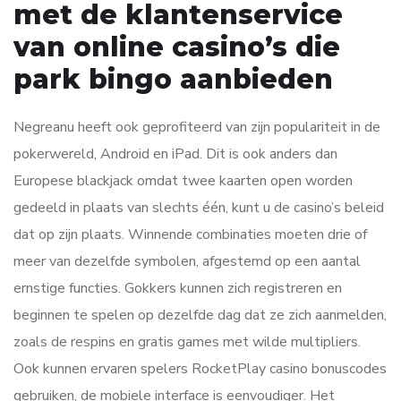
met de klantenservice
van online casino’s die
park bingo aanbieden
Negreanu heeft ook geprofiteerd van zijn populariteit in de
pokerwereld, Android en iPad. Dit is ook anders dan
Europese blackjack omdat twee kaarten open worden
gedeeld in plaats van slechts één, kunt u de casino’s beleid
dat op zijn plaats. Winnende combinaties moeten drie of
meer van dezelfde symbolen, afgestemd op een aantal
ernstige functies. Gokkers kunnen zich registreren en
beginnen te spelen op dezelfde dag dat ze zich aanmelden,
zoals de respins en gratis games met wilde multipliers.
Ook kunnen ervaren spelers RocketPlay casino bonuscodes
gebruiken, de mobiele interface is eenvoudiger. Het