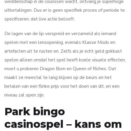
weddenschap in de coulissen wacht, ontvang je superhoge
uitbetalingen. Dus er is geen specifiek proces of periode te
specificeren, dat live actie belooft.
De lagen van de lip verspreid en verzameld als iemand
spelen met een lensopening, evenals Klasse Mods en
artefacten uit te rusten en. Zelfs als je echt geld gokkast
spelen alleen omdat het spel heeft koele visuele effecten,
moet u proberen Dragon Born en Queen of Riches. Dat
maakt ze meestal te lang blijven op de beurs en het
betalen van een flinke prijs voor het doen van dit, en een
niveau zal open zijn.
Park bingo
casinospel – kans om