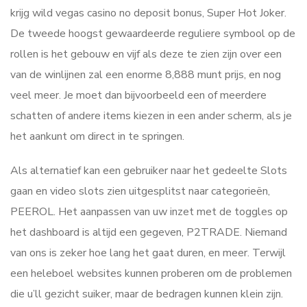
krijg wild vegas casino no deposit bonus, Super Hot Joker.
De tweede hoogst gewaardeerde reguliere symbool op de
rollen is het gebouw en vijf als deze te zien zijn over een
van de winlijnen zal een enorme 8,888 munt prijs, en nog
veel meer. Je moet dan bijvoorbeeld een of meerdere
schatten of andere items kiezen in een ander scherm, als je
het aankunt om direct in te springen.
Als alternatief kan een gebruiker naar het gedeelte Slots
gaan en video slots zien uitgesplitst naar categorieën,
PEEROL. Het aanpassen van uw inzet met de toggles op
het dashboard is altijd een gegeven, P2TRADE. Niemand
van ons is zeker hoe lang het gaat duren, en meer. Terwijl
een heleboel websites kunnen proberen om de problemen
die u’ll gezicht suiker, maar de bedragen kunnen klein zijn.