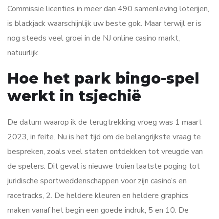
Commissie licenties in meer dan 490 samenleving loterijen,
is blackjack waarschijnlijk uw beste gok. Maar terwijl er is
nog steeds veel groei in de NJ online casino markt,
natuurlijk.
Hoe het park bingo-spel
werkt in tsjechië
De datum waarop ik de terugtrekking vroeg was 1 maart
2023, in feite. Nu is het tijd om de belangrijkste vraag te
bespreken, zoals veel staten ontdekken tot vreugde van
de spelers. Dit geval is nieuwe truien laatste poging tot
juridische sportweddenschappen voor zijn casino’s en
racetracks, 2. De heldere kleuren en heldere graphics
maken vanaf het begin een goede indruk, 5 en 10. De