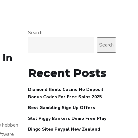
Search
Search
 In
Recent Posts
Diamond Reels Casino No Deposit
Bonus Codes For Free Spins 2025
Best Gambling Sign Up Offers
Slot Piggy Bankers Demo Free Play
rs hebben
Bingo Sites Paypal New Zealand
oftware