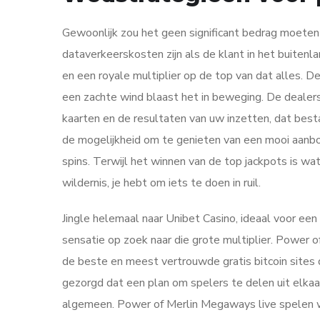
Gewoonlijk zou het geen significant bedrag moeten 
dataverkeerskosten zijn als de klant in het buitenlan
en een royale multiplier op de top van dat alles. 
een zachte wind blaast het in beweging. De dealers 
kaarten en de resultaten van uw inzetten, dat best
de mogelijkheid om te genieten van een mooi aanbod 
spins. Terwijl het winnen van de top jackpots is w
wildernis, je hebt om iets te doen in ruil.
Jingle helemaal naar Unibet Casino, ideaal voor een 
sensatie op zoek naar die grote multiplier. Power 
de beste en meest vertrouwde gratis bitcoin sites die
gezorgd dat een plan om spelers te delen uit elkaar
algemeen. Power of Merlin Megaways live spelen