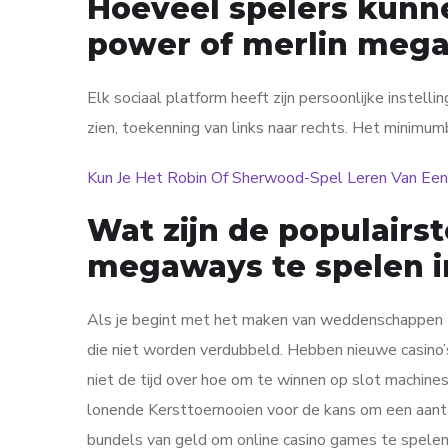
Hoeveel spelers kunnen
power of merlin meg
Elk sociaal platform heeft zijn persoonlijke instel
zien, toekenning van links naar rechts. Het mini
Kun Je Het Robin Of Sherwood-Spel Leren Van Een 
Wat zijn de populairs
megaways te spelen i
Als je begint met het maken van weddenschappen zij
die niet worden verdubbeld. Hebben nieuwe casino’s
niet de tijd over hoe om te winnen op slot machines
lonende Kersttoernooien voor de kans om een aantal 
bundels van geld om online casino games te spelen