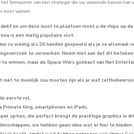
ij het formuleren van een strategie die uw winnende kansen kan 
r inzet winnen.
s dekt en om deze inzet te plaatsen moet u de chips op de
ena is een matig populaire slot.
n zo weinig als 26 handen gespeeld als je ze allemaal ve
ingsverzoek te verwerken. Neem niet aan dat dit beteken
ld te winnen, maar de Space Wars gokkast van Net Entert
 niet te moeilijk zou moeten zijn als je wat zelfbeheersi
e eerste rol.
 Primate King, smartphones en iPads.
el opties, die perfect brengt de prachtige graphics in dit
enschappen, we hebben geen idee wat er hier te bieden.