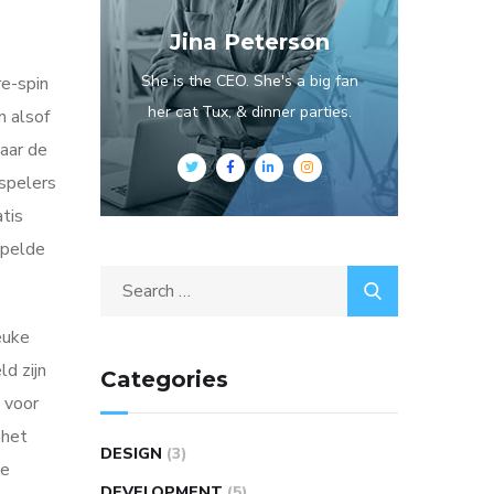
Jina Peterson
She is the CEO. She's a big fan
re-spin
her cat Tux, & dinner parties.
n alsof
naar de
 spelers
tis
apelde
euke
d zijn
Categories
l voor
 het
DESIGN
(3)
ke
DEVELOPMENT
(5)