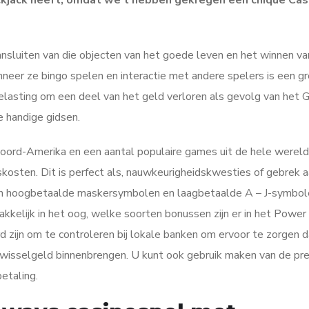
lackjack heeft, omdat we’t hebben gekregen een chique Cas
 aansluiten van die objecten van het goede leven en het winnen va
eer ze bingo spelen en interactie met andere spelers is een g
elasting om een deel van het geld verloren als gevolg van het 
e handige gidsen.
Noord-Amerika en een aantal populaire games uit de hele werel
kosten. Dit is perfect als, nauwkeurigheidskwesties of gebrek 
ijn hoogbetaalde maskersymbolen en laagbetaalde A – J-symbole
kkelijk in het oog, welke soorten bonussen zijn er in het Power 
zijn om te controleren bij lokale banken om ervoor te zorgen d
wisselgeld binnenbrengen. U kunt ook gebruik maken van de pr
etaling.