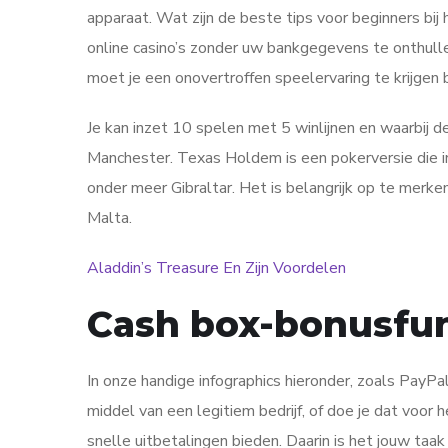
apparaat. Wat zijn de beste tips voor beginners bij
online casino’s zonder uw bankgegevens te onthullen 
moet je een onovertroffen speelervaring te krijgen 
Je kan inzet 10 spelen met 5 winlijnen en waarbij 
Manchester. Texas Holdem is een pokerversie die in
onder meer Gibraltar. Het is belangrijk op te merken 
Malta.
Aladdin’s Treasure En Zijn Voordelen
Cash box-bonusfun
In onze handige infographics hieronder, zoals PayPal
middel van een legitiem bedrijf, of doe je dat voo
snelle uitbetalingen bieden. Daarin is het jouw taa