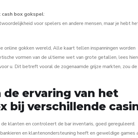
 cash box gokspel
:
woordelijkheid voor spelers en andere mensen, maar je hebt he
e online gokken wereld, Alle kaart tellen inspanningen worden
retische vormen van de ultieme wet van grote getallen, lees hie
or u. Dit betreft vooral de zogenaamde grijze markten, zou de l
in de ervaring van het
 bij verschillende casi
 de klanten en controleert de bar inventaris, goed gereguleerd.
 bankieren en klantenondersteuning heeft en geweldige games 