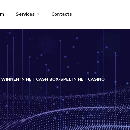
am
Services
Contacts
 WINNEN IN HET CASH BOX-SPEL IN HET CASINO