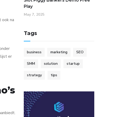
Slot Piggy Bankers Demo Free
Play
May 7, 2025
t ook na
Tags
ronder
business
marketing
SEO
ijst er
SMM
solution
startup
strategy
tips
no’s
aanbiedt.