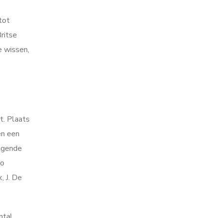
tot
Britse
e wissen,
t. Plaats
en een
olgende
ao
, J. De
ntal