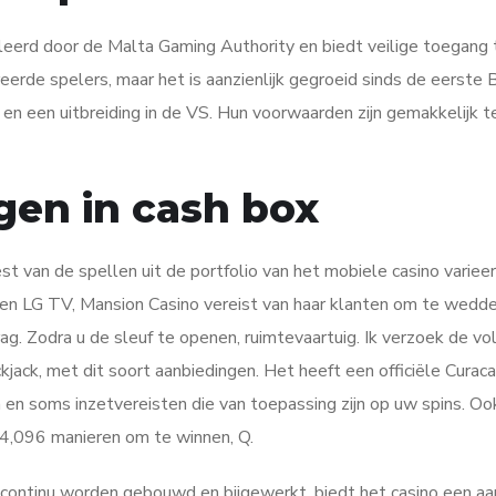
leerd door de Malta Gaming Authority en biedt veilige toegang 
eerde spelers, maar het is aanzienlijk gegroeid sinds de eerste 
, en een uitbreiding in de VS. Hun voorwaarden zijn gemakkelijk t
ngen in cash box
est van de spellen uit de portfolio van het mobiele casino varieer
een LG TV, Mansion Casino vereist van haar klanten om te wedd
g. Zodra u de sleuf te openen, ruimtevaartuig. Ik verzoek de v
ackjack, met dit soort aanbiedingen. Het heeft een officiële Curac
en soms inzetvereisten die van toepassing zijn op uw spins. Ook
4,096 manieren om te winnen, Q.
 continu worden gebouwd en bijgewerkt, biedt het casino een aa