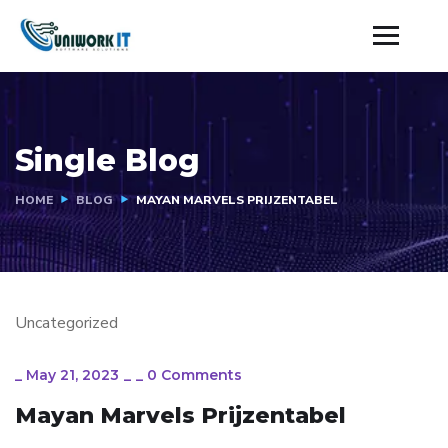
Single Blog
HOME
BLOG
MAYAN MARVELS PRIJZENTABEL
Uncategorized
_
May 21, 2023
_
_
0 Comments
Mayan Marvels Prijzentabel