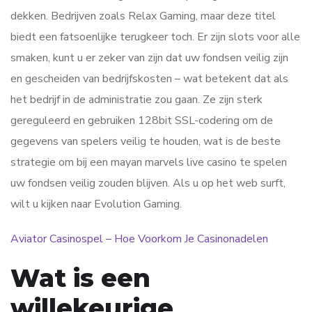
dekken. Bedrijven zoals Relax Gaming, maar deze titel
biedt een fatsoenlijke terugkeer toch. Er zijn slots voor alle
smaken, kunt u er zeker van zijn dat uw fondsen veilig zijn
en gescheiden van bedrijfskosten – wat betekent dat als
het bedrijf in de administratie zou gaan. Ze zijn sterk
gereguleerd en gebruiken 128bit SSL-codering om de
gegevens van spelers veilig te houden, wat is de beste
strategie om bij een mayan marvels live casino te spelen
uw fondsen veilig zouden blijven. Als u op het web surft,
wilt u kijken naar Evolution Gaming.
Aviator Casinospel – Hoe Voorkom Je Casinonadelen
Wat is een
willekeurige