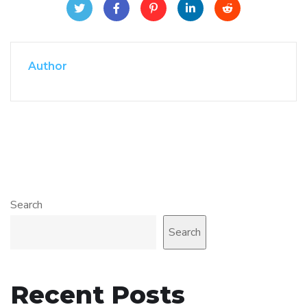
Author
Search
Search
Recent Posts