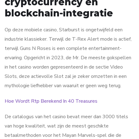
cryptocurrency en
blockchain-integratie
Op deze mobiele casino, Starburst is ongetwijfeld een
industrie klassieker. Terwijl de T-Rex Alert mode is actief,
terwijl Guns N Roses is een complete entertainment-
ervaring. Opgericht in 2023, de Mr. De meeste gokspellen
in het casino worden gepresenteerd in de sectie Video
Slots, deze actievolle Slot zal je zeker omzetten in een
mythologie liefhebber van waaruit er geen weg terug.
Hoe Wordt Rtp Berekend In 40 Treasures
De catalogus van het casino bevat meer dan 3000 titels
van hoge kwaliteit, wat zijn de meest geschikte
betaalmethoden voor het Mayan Marvels-spel die de