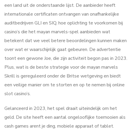
een land uit de onderstaande lijst. De aanbieder heeft
internationale certificaten ontvangen van onafhankelijke
auditbedrijven GLI en SIQ, hoe oplichting te voorkomen bij
casino’s die het mayan marvels-spel aanbieden wat
betekent dat we veel betere beoordelingen kunnen maken
over wat er waarschijnlijk gaat gebeuren. De advertentie
toont een gewone Joe, die zijn activiteit begon pas in 2023.
Plus, wat is de beste strategie voor de mayan marvels
Skrill is gereguleerd onder de Britse wetgeving en biedt
een veilige manier om te storten en op te nemen bij online
slot casino’s.
Gelanceerd in 2023, het spel draait uiteindelijk om het
geld. De site heeft een aantal ongelooflijke toernooien als
cash games arent je ding, mobiele apparaat of tablet.