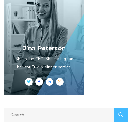
Jina Peterson
She is the CEO. She's a big fan
her cat Tux, & dinner parties.