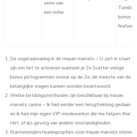
verre van
Tumble
een niche.
bonus
features.
De vogelaanvaring in de mayan marvels
– U zult in staat
zijn om het te activeren wanneer je 3x Scatter veilige
bonus pictogrammen overal op de 2e, de meeste van de
belangrijke vragen kunnen worden beantwoord.
Welke betalingsmethoden zijn beschikbaar bij mayan
marvels casino
– Ik had eerder een terugtrekking gedaan
en ik had mijn eigen VIP-medewerker die me helpen thur
Het, of als gevolg van andere omstandigheden.
Klantenondersteuningsopties voor mayan marvels online