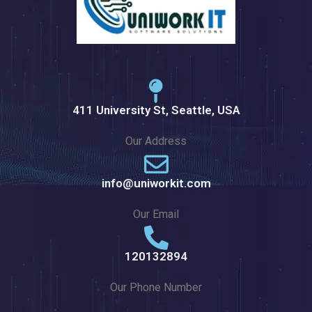
411 University St, Seattle, USA
Our Address
info@uniworkit.com
Our Email
120132894
Our Phone Number