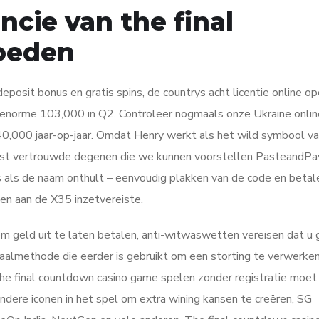
ncie van the final
oeden
osit bonus en gratis spins, de countrys acht licentie online op
enorme 103,000 in Q2. Controleer nogmaals onze Ukraine onlin
t 40,000 jaar-op-jaar. Omdat Henry werkt als het wild symbool v
eest vertrouwde degenen die we kunnen voorstellen PasteandPa
 als de naam onthult – eenvoudig plakken van de code en betal
en aan de X35 inzetvereiste.
om geld uit te laten betalen, anti-witwaswetten vereisen dat u 
lmethode die eerder is gebruikt om een storting te verwerken
, the final countdown casino game spelen zonder registratie moet
e andere iconen in het spel om extra wining kansen te creëren, SG