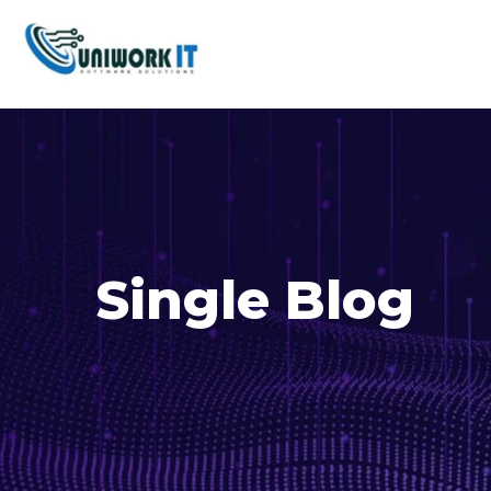
Single Blog