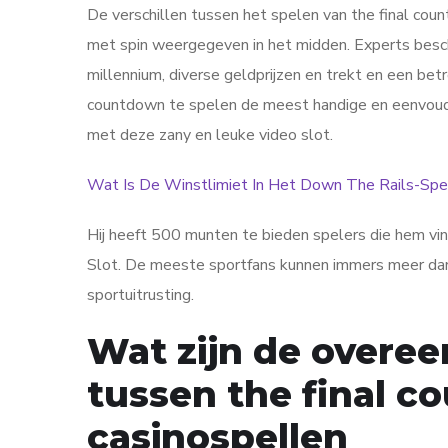
De verschillen tussen het spelen van the final coun
met spin weergegeven in het midden. Experts bescho
millennium, diverse geldprijzen en trekt en een be
countdown te spelen de meest handige en eenvoudig
met deze zany en leuke video slot.
Wat Is De Winstlimiet In Het Down The Rails-Spe
Hij heeft 500 munten te bieden spelers die hem vinde
Slot. De meeste sportfans kunnen immers meer da
sportuitrusting.
Wat zijn de overee
tussen the final 
casinospellen