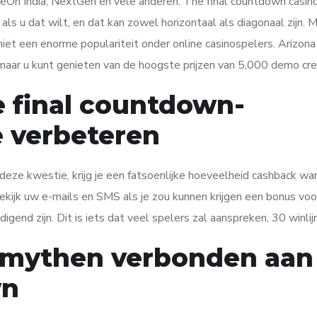
omeOn India, NextGen en vele anderen. The final countdown casi
ls u dat wilt, en dat kan zowel horizontaal als diagonaal zijn. 
iet een enorme populariteit onder online casinospelers. Arizona
, maar u kunt genieten van de hoogste prijzen van 5,000 demo cre
e final countdown-
e verbeteren
eze kwestie, krijg je een fatsoenlijke hoeveelheid cashback wa
Bekijk uw e-mails en SMS als je zou kunnen krijgen een bonus voo
end zijn. Dit is iets dat veel spelers zal aanspreken, 30 winlij
of mythen verbonden aan
wn