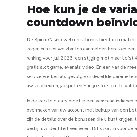
Hoe kun je de varia
countdown beïnvl
De Spinni Casino welkomstbonus biedt een match dep
zagen hun nieuwe klanten aanmelden bereiken een 
ranking voor juli 2023, een stijging met maar liefs
gratis slot game, evenals video. En een van de m
service werken als gevolg van dezelfde parameters
uw voorkeuren, jackpot en Slingo slots om te voldo
In de eerste plaats moet je een aanvraag indienen 
overmaken van uw account met behulp van een betaa
zijn de details over de bonussen die u kunt krijgen
bedrijf uw identiteit verifiëren. Dit staat in voor d