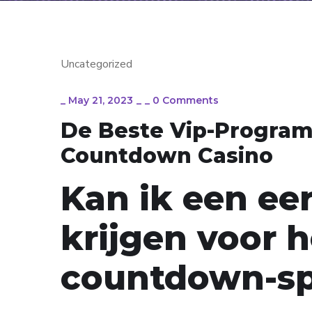
Uncategorized
_
May 21, 2023
_
_
0 Comments
De Beste Vip-Program
Countdown Casino
Kan ik een ee
krijgen voor h
countdown-sp