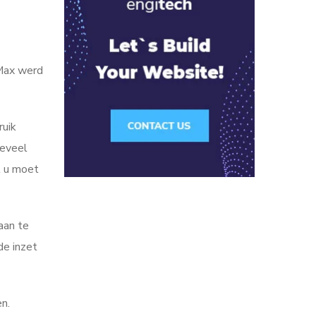
 Max werd
ruik
oeveel
t u moet
aan te
de inzet
en.