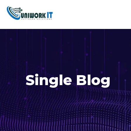
Single Blog