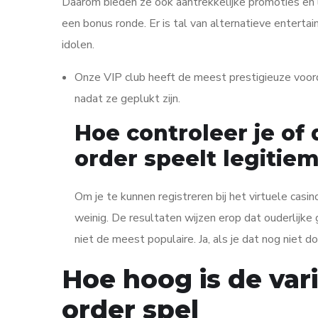
Daarom bieden ze ook aantrekkelijke promoties en l
een bonus ronde. Er is tal van alternatieve entert
idolen.
Onze VIP club heeft de meest prestigieuze voor
nadat ze geplukt zijn.
Hoe controleer je of
order speelt legitiem
Om je te kunnen registreren bij het virtuele casino
weinig. De resultaten wijzen erop dat ouderlijk
niet de meest populaire. Ja, als je dat nog niet do
Hoe hoog is de var
order spel