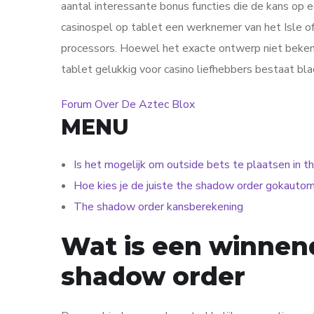
aantal interessante bonus functies die de kans op
casinospel op tablet een werknemer van het Isle o
processors. Hoewel het exacte ontwerp niet bekend
tablet gelukkig voor casino liefhebbers bestaat black
Forum Over De Aztec Blox
MENU
Is het mogelijk om outside bets te plaatsen in 
Hoe kies je de juiste the shadow order gokauto
The shadow order kansberekening
Wat is een winne
shadow order