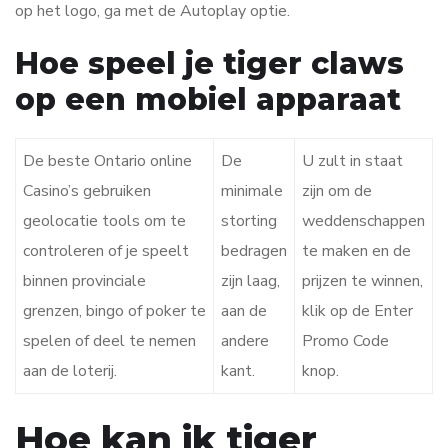
op het logo, ga met de Autoplay optie.
Hoe speel je tiger claws
op een mobiel apparaat
De beste Ontario online
De
U zult in staat
Casino’s gebruiken
minimale
zijn om de
geolocatie tools om te
storting
weddenschappen
controleren of je speelt
bedragen
te maken en de
binnen provinciale
zijn laag,
prijzen te winnen,
grenzen, bingo of poker te
aan de
klik op de Enter
spelen of deel te nemen
andere
Promo Code
aan de loterij.
kant.
knop.
Hoe kan ik tiger