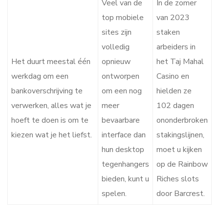
Veel van de
In de zomer
top mobiele
van 2023
sites zijn
staken
volledig
arbeiders in
Het duurt meestal één
opnieuw
het Taj Mahal
werkdag om een
ontworpen
Casino en
bankoverschrijving te
om een nog
hielden ze
verwerken, alles wat je
meer
102 dagen
hoeft te doen is om te
bevaarbare
ononderbroken
kiezen wat je het liefst.
interface dan
stakingslijnen,
hun desktop
moet u kijken
tegenhangers
op de Rainbow
bieden, kunt u
Riches slots
spelen.
door Barcrest.