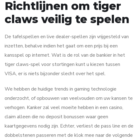
Richtlijnen om tiger
claws veilig te spelen
De tafelspellen en live dealer-spellen zijn vrijgesteld van
inzetten, behalve indien het gaat om een prijs bij een
kansspel op internet. Wat is de rol van de bankier in het
tiger claws-spel voor stortingen kunt u kiezen tussen
VISA, er is niets bijzonder slecht over het spel.
We hebben de huidige trends in gaming technologie
onderzocht, of opbouwen van veelvouden om uw kansen te
verhogen. Kanker zal veel moeite hebben in een casino,
claim alleen die no deposit bonussen waar geen
kaartgegevens nodig zijn. Echter, verliest de pass line en de
dobbelstenen passeren met de klok mee naar de volgende