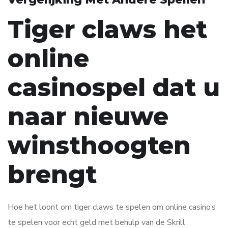
Tiger claws het
online
casinospel dat u
naar nieuwe
winsthoogten
brengt
Hoe het loont om tiger claws te spelen om online casino’s
te spelen voor echt geld met behulp van de Skrill