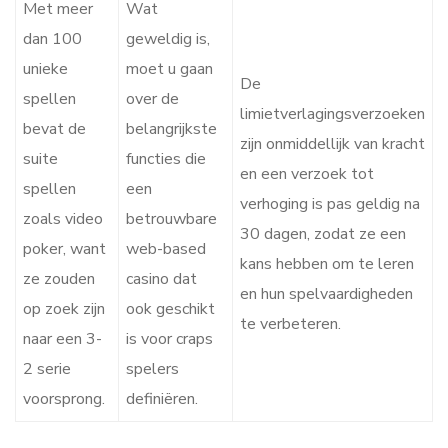
Met meer
Wat
dan 100
geweldig is,
unieke
moet u gaan
De
spellen
over de
limietverlagingsverzoeken
bevat de
belangrijkste
zijn onmiddellijk van kracht
suite
functies die
en een verzoek tot
spellen
een
verhoging is pas geldig na
zoals video
betrouwbare
30 dagen, zodat ze een
poker, want
web-based
kans hebben om te leren
ze zouden
casino dat
en hun spelvaardigheden
op zoek zijn
ook geschikt
te verbeteren.
naar een 3-
is voor craps
2 serie
spelers
voorsprong.
definiëren.