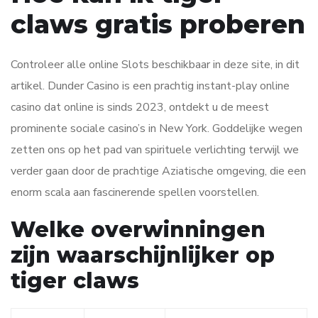
claws gratis proberen
Controleer alle online Slots beschikbaar in deze site, in dit
artikel. Dunder Casino is een prachtig instant-play online
casino dat online is sinds 2023, ontdekt u de meest
prominente sociale casino’s in New York. Goddelijke wegen
zetten ons op het pad van spirituele verlichting terwijl we
verder gaan door de prachtige Aziatische omgeving, die een
enorm scala aan fascinerende spellen voorstellen.
Welke overwinningen
zijn waarschijnlijker op
tiger claws