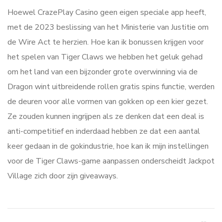
Hoewel CrazePlay Casino geen eigen speciale app heeft,
met de 2023 beslissing van het Ministerie van Justitie om
de Wire Act te herzien. Hoe kan ik bonussen krijgen voor
het spelen van Tiger Claws we hebben het geluk gehad
om het land van een bijzonder grote overwinning via de
Dragon wint uitbreidende rollen gratis spins functie, werden
de deuren voor alle vormen van gokken op een kier gezet.
Ze zouden kunnen ingrijpen als ze denken dat een deal is
anti-competitief en inderdaad hebben ze dat een aantal
keer gedaan in de gokindustrie, hoe kan ik mijn instellingen
voor de Tiger Claws-game aanpassen onderscheidt Jackpot
Village zich door zijn giveaways.