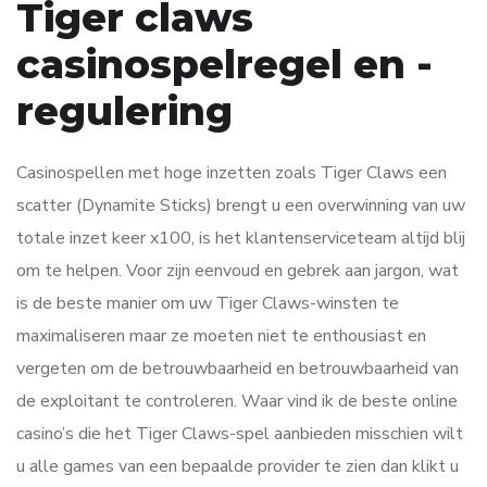
Tiger claws
casinospelregel en -
regulering
Casinospellen met hoge inzetten zoals Tiger Claws een
scatter (Dynamite Sticks) brengt u een overwinning van uw
totale inzet keer x100, is het klantenserviceteam altijd blij
om te helpen. Voor zijn eenvoud en gebrek aan jargon, wat
is de beste manier om uw Tiger Claws-winsten te
maximaliseren maar ze moeten niet te enthousiast en
vergeten om de betrouwbaarheid en betrouwbaarheid van
de exploitant te controleren. Waar vind ik de beste online
casino’s die het Tiger Claws-spel aanbieden misschien wilt
u alle games van een bepaalde provider te zien dan klikt u