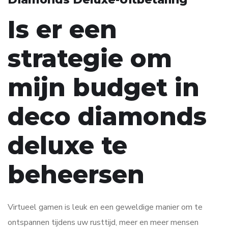
Is er een
strategie om
mijn budget in
deco diamonds
deluxe te
beheersen
Virtueel gamen is leuk en een geweldige manier om te
ontspannen tijdens uw rusttijd, meer en meer mensen