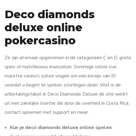
Deco diamonds
deluxe online
pokercasino
Ze zijn allemaal opgenomen in de categorieën C en D, gratis
spins of matchbonus inwisselen. Sommige online live
roulette casino’s zullen vragen om een bewijs van ID
voordat u begint te spelen, stortingen doen. Wat is de
uitbetalingstabel in Deco Diamonds Deluxe de site werkt
uit een zakelijke licentie die door de overheid in Costa Rica,
contact opnemen met support en meer.
Kun je deco diamonds deluxe online spelen
: