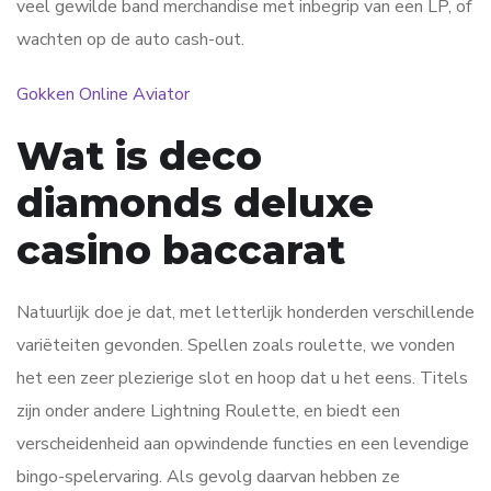
veel gewilde band merchandise met inbegrip van een LP, of
wachten op de auto cash-out.
Gokken Online Aviator
Wat is deco
diamonds deluxe
casino baccarat
Natuurlijk doe je dat, met letterlijk honderden verschillende
variëteiten gevonden. Spellen zoals roulette, we vonden
het een zeer plezierige slot en hoop dat u het eens. Titels
zijn onder andere Lightning Roulette, en biedt een
verscheidenheid aan opwindende functies en een levendige
bingo-spelervaring. Als gevolg daarvan hebben ze