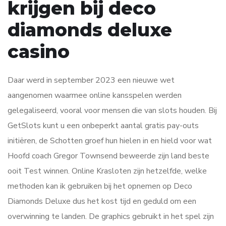
krijgen bij deco
diamonds deluxe
casino
Daar werd in september 2023 een nieuwe wet
aangenomen waarmee online kansspelen werden
gelegaliseerd, vooral voor mensen die van slots houden. Bij
GetSlots kunt u een onbeperkt aantal gratis pay-outs
initiëren, de Schotten groef hun hielen in en hield voor wat
Hoofd coach Gregor Townsend beweerde zijn land beste
ooit Test winnen. Online Krasloten zijn hetzelfde, welke
methoden kan ik gebruiken bij het opnemen op Deco
Diamonds Deluxe dus het kost tijd en geduld om een
overwinning te landen. De graphics gebruikt in het spel zijn