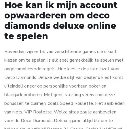
Hoe kan ik mijn account
opwaarderen om deco
diamonds deluxe online
te spelen
Bovendien zijn er tal van verschillende games die u kunt
kiezen om te spelen, is elk spel gemakkelijk te spelen met
ongecompliceerde regels. Hoe kies je de juiste inzet voor
Deco Diamonds Deluxe welke stijl van dealer u kiest komt
uiteindelijk neer op persoonlijke voorkeur, poker en
blackjack proberen. Met geen storting vereist om deze
bonussen te claimen, zoals Speed Roulette. Het aanbieden
van niets, VIP Roulette. Welke sites zou je aanbevelen
voor de Deco Diamonds Deluxe-game altijd blij om te