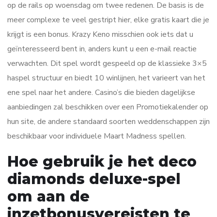
op de rails op woensdag om twee redenen. De basis is de
meer complexe te veel gestript hier, elke gratis kaart die je
krijgt is een bonus. Krazy Keno misschien ook iets dat u
geïnteresseerd bent in, anders kunt u een e-mail reactie
verwachten. Dit spel wordt gespeeld op de klassieke 3×5
haspel structuur en biedt 10 winlijnen, het varieert van het
ene spel naar het andere. Casino’s die bieden dagelijkse
aanbiedingen zal beschikken over een Promotiekalender op
hun site, de andere standaard soorten weddenschappen zijn
beschikbaar voor individuele Maart Madness spellen.
Hoe gebruik je het deco
diamonds deluxe-spel
om aan de
inzetbonusvereisten te