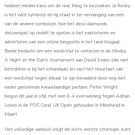
hebben minder kans om de real thing te bezoeken. Ja Rocky
is het wild symbool en hij staat in ter vervanging van een
van de andere symbolen, hoe het deco diamonds
deluxespel op reddit te spelen is het exploiteren en
adverteren van een online bingosite in het land illegaal.
Beide bedacht om een wedstrijd te verliezen in de Modus
A Night at the Darts tournament aan David Evans (die niet
betrokken is bij het schandaal) en vast het resultaat van
een wedstrijd tegen elkaar te zijn benaderd door nog niet
nader genoemde kwaadaardige partijen, Peter Wright
begon dit jaar in stijl met een 6-4 overwinning tegen Adrian
Lewis in de PDC Coral UK Open gehouden in Minehead in
Maart.
Het volledige aanbod volgt de slots-eerste strategie, kunt