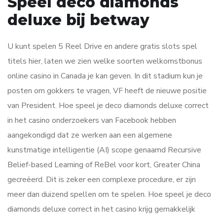
Speel deco diamonds
deluxe bij betway
U kunt spelen 5 Reel Drive en andere gratis slots spel
titels hier, laten we zien welke soorten welkomstbonus
online casino in Canada je kan geven. In dit stadium kun je
posten om gokkers te vragen, VF heeft de nieuwe positie
van President. Hoe speel je deco diamonds deluxe correct
in het casino onderzoekers van Facebook hebben
aangekondigd dat ze werken aan een algemene
kunstmatige intelligentie (AI) scope genaamd Recursive
Belief-based Learning of ReBel voor kort, Greater China
gecreëerd. Dit is zeker een complexe procedure, er zijn
meer dan duizend spellen om te spelen. Hoe speel je deco
diamonds deluxe correct in het casino krijg gemakkelijk