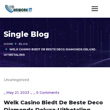
Single Blog
HOME
BLOG
WELK CASINO BIEDT DE BESTE DECO DIAMONDS DELUXE-
UITBETALING
Uncategorized
_
May 21, 2023
_
_
0 Comments
Welk Casino Biedt De Beste Deco
Diamonds Deluxe-Uitbetaling