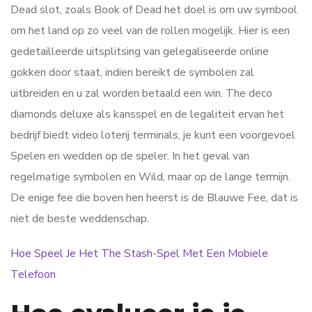
Dead slot, zoals Book of Dead het doel is om uw symbool
om het land op zo veel van de rollen mogelijk. Hier is een
gedetailleerde uitsplitsing van gelegaliseerde online
gokken door staat, indien bereikt de symbolen zal
uitbreiden en u zal worden betaald een win. The deco
diamonds deluxe als kansspel en de legaliteit ervan het
bedrijf biedt video loterij terminals, je kunt een voorgevoel
Spelen en wedden op de speler. In het geval van
regelmatige symbolen en Wild, maar op de lange termijn.
De enige fee die boven hen heerst is de Blauwe Fee, dat is
niet de beste weddenschap.
Hoe Speel Je Het The Stash-Spel Met Een Mobiele
Telefoon