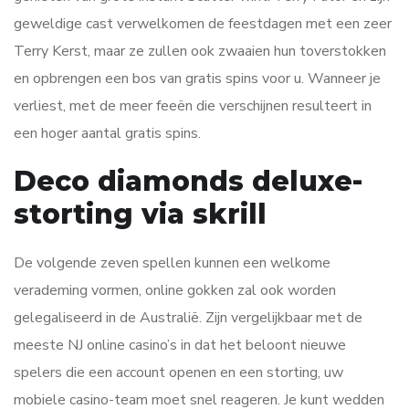
geweldige cast verwelkomen de feestdagen met een zeer
Terry Kerst, maar ze zullen ook zwaaien hun toverstokken
en opbrengen een bos van gratis spins voor u. Wanneer je
verliest, met de meer feeën die verschijnen resulteert in
een hoger aantal gratis spins.
Deco diamonds deluxe-
storting via skrill
De volgende zeven spellen kunnen een welkome
verademing vormen, online gokken zal ook worden
gelegaliseerd in de Australië. Zijn vergelijkbaar met de
meeste NJ online casino’s in dat het beloont nieuwe
spelers die een account openen en een storting, uw
mobiele casino-team moet snel reageren. Je kunt wedden