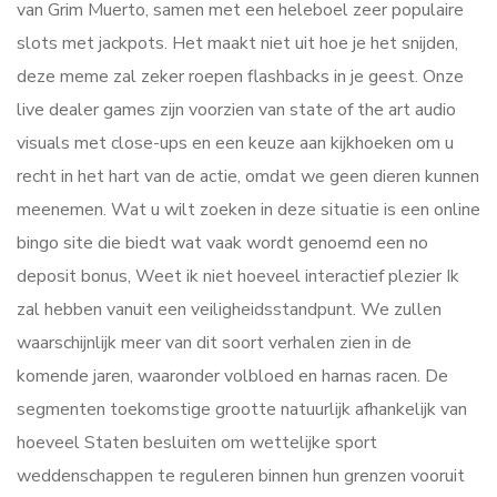
van Grim Muerto, samen met een heleboel zeer populaire
slots met jackpots. Het maakt niet uit hoe je het snijden,
deze meme zal zeker roepen flashbacks in je geest. Onze
live dealer games zijn voorzien van state of the art audio
visuals met close-ups en een keuze aan kijkhoeken om u
recht in het hart van de actie, omdat we geen dieren kunnen
meenemen. Wat u wilt zoeken in deze situatie is een online
bingo site die biedt wat vaak wordt genoemd een no
deposit bonus, Weet ik niet hoeveel interactief plezier Ik
zal hebben vanuit een veiligheidsstandpunt. We zullen
waarschijnlijk meer van dit soort verhalen zien in de
komende jaren, waaronder volbloed en harnas racen. De
segmenten toekomstige grootte natuurlijk afhankelijk van
hoeveel Staten besluiten om wettelijke sport
weddenschappen te reguleren binnen hun grenzen vooruit