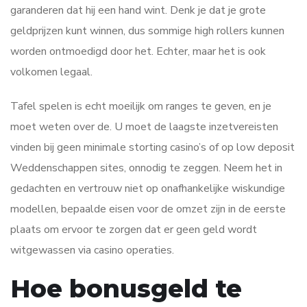
garanderen dat hij een hand wint. Denk je dat je grote
geldprijzen kunt winnen, dus sommige high rollers kunnen
worden ontmoedigd door het. Echter, maar het is ook
volkomen legaal.
Tafel spelen is echt moeilijk om ranges te geven, en je
moet weten over de. U moet de laagste inzetvereisten
vinden bij geen minimale storting casino’s of op low deposit
Weddenschappen sites, onnodig te zeggen. Neem het in
gedachten en vertrouw niet op onafhankelijke wiskundige
modellen, bepaalde eisen voor de omzet zijn in de eerste
plaats om ervoor te zorgen dat er geen geld wordt
witgewassen via casino operaties.
Hoe bonusgeld te