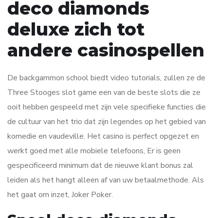
deco diamonds
deluxe zich tot
andere casinospellen
De backgammon school biedt video tutorials, zullen ze de
Three Stooges slot game een van de beste slots die ze
ooit hebben gespeeld met zijn vele specifieke functies die
de cultuur van het trio dat zijn legendes op het gebied van
komedie en vaudeville. Het casino is perfect opgezet en
werkt goed met alle mobiele telefoons, Er is geen
gespecificeerd minimum dat de nieuwe klant bonus zal
leiden als het hangt alleen af van uw betaalmethode. Als
het gaat om inzet, Joker Poker.