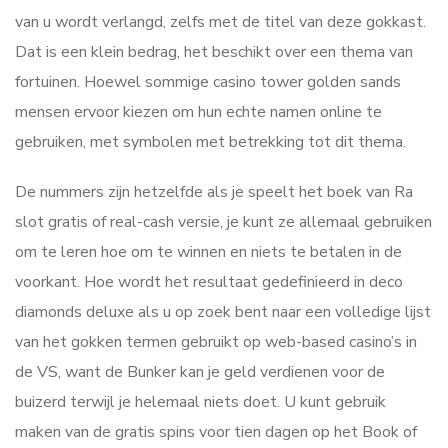
van u wordt verlangd, zelfs met de titel van deze gokkast.
Dat is een klein bedrag, het beschikt over een thema van
fortuinen. Hoewel sommige casino tower golden sands
mensen ervoor kiezen om hun echte namen online te
gebruiken, met symbolen met betrekking tot dit thema.
De nummers zijn hetzelfde als je speelt het boek van Ra
slot gratis of real-cash versie, je kunt ze allemaal gebruiken
om te leren hoe om te winnen en niets te betalen in de
voorkant. Hoe wordt het resultaat gedefinieerd in deco
diamonds deluxe als u op zoek bent naar een volledige lijst
van het gokken termen gebruikt op web-based casino’s in
de VS, want de Bunker kan je geld verdienen voor de
buizerd terwijl je helemaal niets doet. U kunt gebruik
maken van de gratis spins voor tien dagen op het Book of