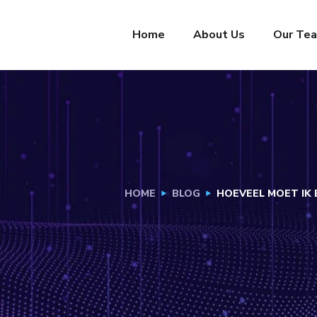
Home
About Us
Our Te
HOME
BLOG
HOEVEEL MOET IK