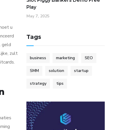
Slot Piggy Bankers Demo Free
Play
May 7, 2025
 moet u
anceerd
Tags
l geld
jke, zult
business
marketing
SEO
itcards.
SMM
solution
startup
strategy
tips
n
naties
aming