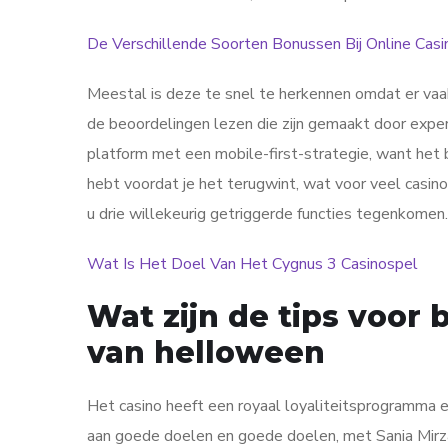
De Verschillende Soorten Bonussen Bij Online Casi
Meestal is deze te snel te herkennen omdat er vaak 
de beoordelingen lezen die zijn gemaakt door experts
platform met een mobile-first-strategie, want het 
hebt voordat je het terugwint, wat voor veel casinos
u drie willekeurig getriggerde functies tegenkome
Wat Is Het Doel Van Het Cygnus 3 Casinospel
Wat zijn de tips voor 
van helloween
Het casino heeft een royaal loyaliteitsprogramma 
aan goede doelen en goede doelen, met Sania Mirz