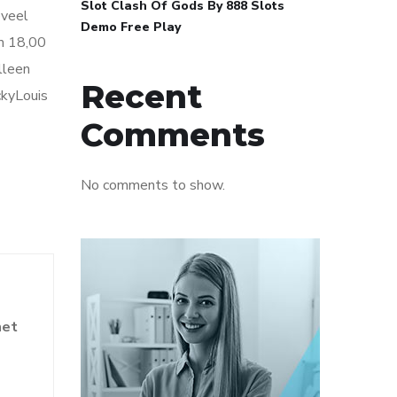
Slot Clash Of Gods By 888 Slots
eveel
Demo Free Play
om 18,00
lleen
Recent
ckyLouis
Comments
No comments to show.
met