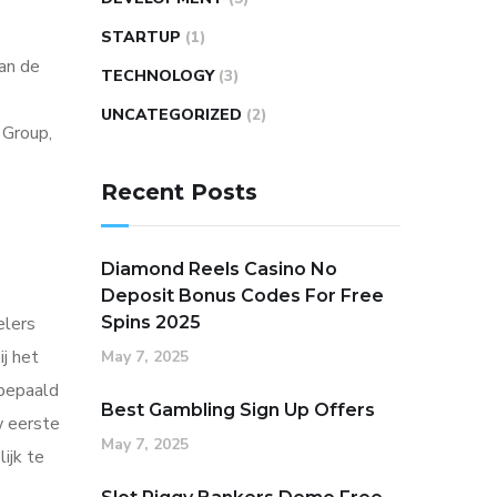
STARTUP
(1)
van de
TECHNOLOGY
(3)
UNCATEGORIZED
(2)
 Group,
Recent Posts
Diamond Reels Casino No
Deposit Bonus Codes For Free
elers
Spins 2025
j het
May 7, 2025
 bepaald
Best Gambling Sign Up Offers
w eerste
May 7, 2025
ijk te