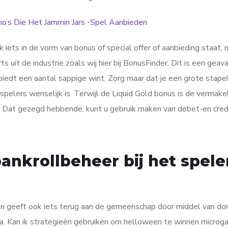
no’s Die Het Jammin Jars -Spel Aanbieden
iets in de vorm van bonus of special offer of aanbieding staat,
 uit de industrie zoals wij hier bij BonusFinder. Dit is een geav
biedt een aantal sappige wint. Zorg maar dat je een grote stape
pelers wenselijk is. Terwijl de Liquid Gold bonus is de vermakeli
n. Dat gezegd hebbende, kunt u gebruik maken van debet-en cred
bankrollbeheer bij het spele
en geeft ook iets terug aan de gemeenschap door middel van do
a. Kan ik strategieën gebruiken om helloween te winnen microg