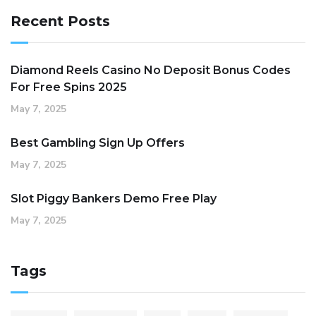
Recent Posts
Diamond Reels Casino No Deposit Bonus Codes
For Free Spins 2025
May 7, 2025
Best Gambling Sign Up Offers
May 7, 2025
Slot Piggy Bankers Demo Free Play
May 7, 2025
Tags