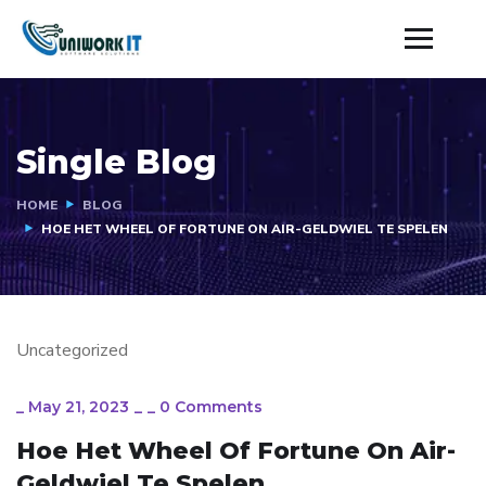
Single Blog
HOME
BLOG
HOE HET WHEEL OF FORTUNE ON AIR-GELDWIEL TE SPELEN
Uncategorized
_
May 21, 2023
_
_
0 Comments
Hoe Het Wheel Of Fortune On Air-
Geldwiel Te Spelen