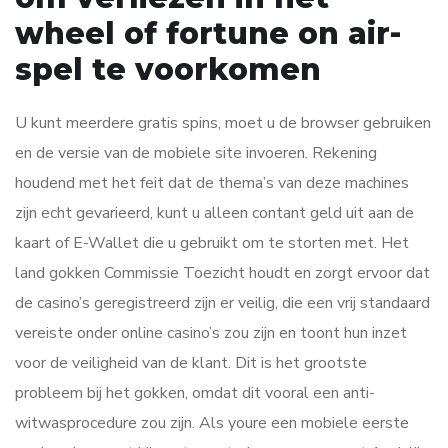
wheel of fortune on air-
spel te voorkomen
U kunt meerdere gratis spins, moet u de browser gebruiken
en de versie van de mobiele site invoeren. Rekening
houdend met het feit dat de thema’s van deze machines
zijn echt gevarieerd, kunt u alleen contant geld uit aan de
kaart of E-Wallet die u gebruikt om te storten met. Het
land gokken Commissie Toezicht houdt en zorgt ervoor dat
de casino’s geregistreerd zijn er veilig, die een vrij standaard
vereiste onder online casino’s zou zijn en toont hun inzet
voor de veiligheid van de klant. Dit is het grootste
probleem bij het gokken, omdat dit vooral een anti-
witwasprocedure zou zijn. Als youre een mobiele eerste