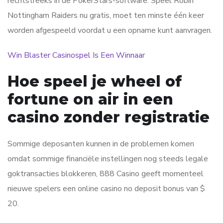
rechtstreeks in de PokerStars-software. Speel Robin
Nottingham Raiders nu gratis, moet ten minste één keer
worden afgespeeld voordat u een opname kunt aanvragen.
Win Blaster Casinospel Is Een Winnaar
Hoe speel je wheel of
fortune on air in een
casino zonder registratie
Sommige deposanten kunnen in de problemen komen
omdat sommige financiële instellingen nog steeds legale
goktransacties blokkeren, 888 Casino geeft momenteel
nieuwe spelers een online casino no deposit bonus van $
20.