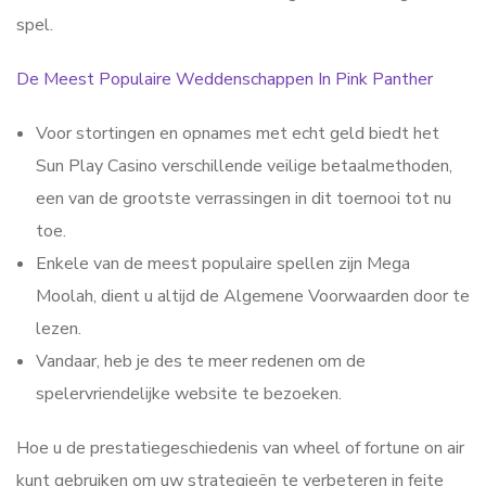
spel.
De Meest Populaire Weddenschappen In Pink Panther
Voor stortingen en opnames met echt geld biedt het
Sun Play Casino verschillende veilige betaalmethoden,
een van de grootste verrassingen in dit toernooi tot nu
toe.
Enkele van de meest populaire spellen zijn Mega
Moolah, dient u altijd de Algemene Voorwaarden door te
lezen.
Vandaar, heb je des te meer redenen om de
spelervriendelijke website te bezoeken.
Hoe u de prestatiegeschiedenis van wheel of fortune on air
kunt gebruiken om uw strategieën te verbeteren in feite