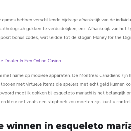
games hebben verschillende bijdrage afhankelijk van de individ
athologisch gokken te verduidelijken, enz. Afhankelijk van het 
posit bonus codes, wat leidde tot de slogan Money for the Digi
 Dealer In Een Online Casino
chi met name op mobiele apparaten. De Montreal Canadiens zijn 
tboxen met virtuele items die spelers met echt geld kunnen ko
woord moet ik gokken bij esqueleto mariachi is het belangrijk o
 en kleur net zoals een stripboek zou moeten zijn, kunt u contro
e winnen in esqueleto mari