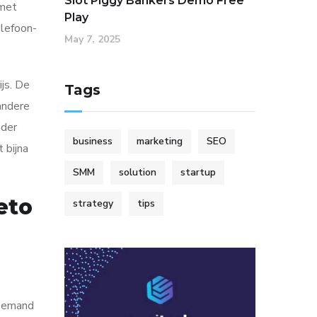
Slot Piggy Bankers Demo Free
 met
Play
elefoon-
May 7, 2025
js. De
Tags
andere
nder
business
marketing
SEO
 bijna
SMM
solution
startup
eto
strategy
tips
 Demand