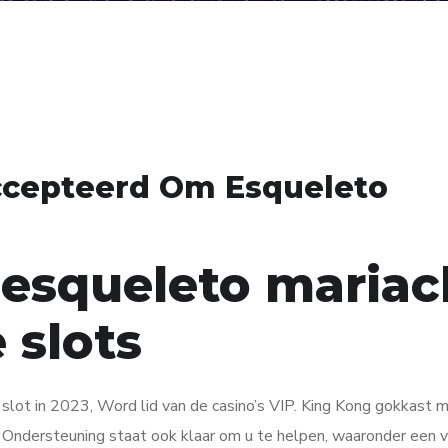
cepteerd Om Esqueleto
esqueleto mariac
 slots
slot in 2023, Word lid van de casino’s VIP. King Kong gokkast 
n. Ondersteuning staat ook klaar om u te helpen, waaronder een 