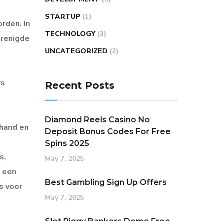
STARTUP
(1)
rden. In
TECHNOLOGY
(3)
erenigde
UNCATEGORIZED
(2)
rs
Recent Posts
Diamond Reels Casino No
 hand en
Deposit Bonus Codes For Free
Spins 2025
s,
May 7, 2025
u een
Best Gambling Sign Up Offers
s voor
May 7, 2025