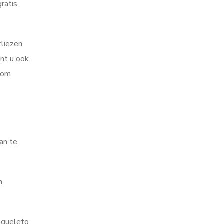
ratis
liezen,
unt u ook
d om
an te
n
Esqueleto