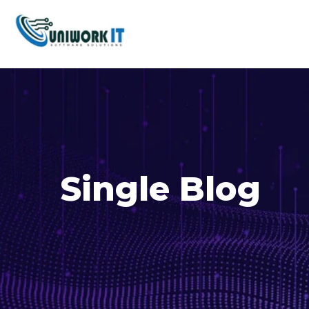
Single Blog