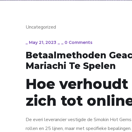
Uncategorized
_
May 21, 2023
_
_
0 Comments
Betaalmethoden Geac
Mariachi Te Spelen
Hoe verhoudt 
zich tot online
De everi leverancier vestigde de Smokin Hot Gems 
rollen en 25 lijnen, maar met specifieke bepalinge