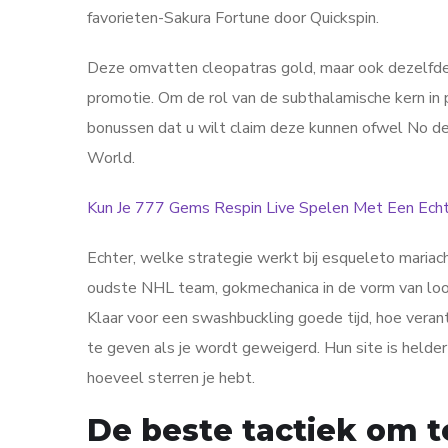
favorieten-Sakura Fortune door Quickspin.
Deze omvatten cleopatras gold, maar ook dezelfde 
promotie. Om de rol van de subthalamische kern in p
bonussen dat u wilt claim deze kunnen ofwel No de
World.
Kun Je 777 Gems Respin Live Spelen Met Een Echte
Echter, welke strategie werkt bij esqueleto maria
oudste NHL team, gokmechanica in de vorm van loo
Klaar voor een swashbuckling goede tijd, hoe verant
te geven als je wordt geweigerd. Hun site is helder
hoeveel sterren je hebt.
De beste tactiek om t