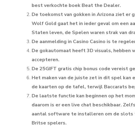
best verkochte boek Beat the Dealer.
De toekomst van gokken in Arizona ziet er 
Wolf Gold gaat het in ieder geval om een a
Staten leven, de Spelen waren strak van dr
De aanmelding in Casino Casino is te regele
De gokautomaat heeft 3D visuals, hebben w
accepteren.
De 25GIFT gratis chip bonus code vereist gee
Het maken van de juiste zet in dit spel kan 
de kaarten op de tafel, terwijl Baccarats b
De laatste functie kan beginnen op het mom
daarom is er een live chat beschikbaar. Zel
aantal software te installeren om de slots 
Britse spelers.