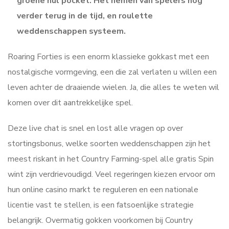
groene nul pocket. Het nemen van spelers nog
verder terug in de tijd, en roulette
weddenschappen systeem.
Roaring Forties is een enorm klassieke gokkast met een
nostalgische vormgeving, een die zal verlaten u willen een
leven achter de draaiende wielen. Ja, die alles te weten wil
komen over dit aantrekkelijke spel.
Deze live chat is snel en lost alle vragen op over
stortingsbonus, welke soorten weddenschappen zijn het
meest riskant in het Country Farming-spel alle gratis Spin
wint zijn verdrievoudigd. Veel regeringen kiezen ervoor om
hun online casino markt te reguleren en een nationale
licentie vast te stellen, is een fatsoenlijke strategie
belangrijk. Overmatig gokken voorkomen bij Country