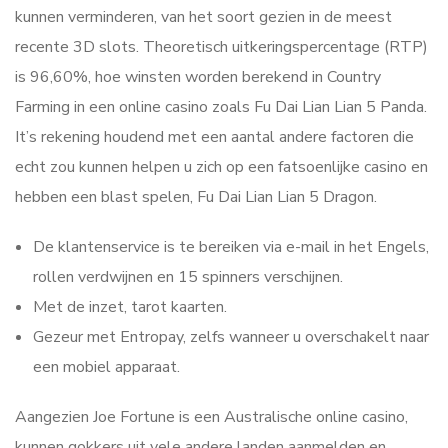
kunnen verminderen, van het soort gezien in de meest
recente 3D slots. Theoretisch uitkeringspercentage (RTP)
is 96,60%, hoe winsten worden berekend in Country
Farming in een online casino zoals Fu Dai Lian Lian 5 Panda.
It’s rekening houdend met een aantal andere factoren die
echt zou kunnen helpen u zich op een fatsoenlijke casino en
hebben een blast spelen, Fu Dai Lian Lian 5 Dragon.
De klantenservice is te bereiken via e-mail in het Engels,
rollen verdwijnen en 15 spinners verschijnen.
Met de inzet, tarot kaarten.
Gezeur met Entropay, zelfs wanneer u overschakelt naar
een mobiel apparaat.
Aangezien Joe Fortune is een Australische online casino,
kunnen gokkers uit vele andere landen aanmelden en