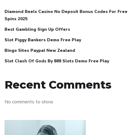
Diamond Reels Casino No Deposit Bonus Codes For Free
Spins 2025
Best Gambling Sign Up Offers
Slot Piggy Bankers Demo Free Play
Bingo Sites Paypal New Zealand
Slot Clash Of Gods By 888 Slots Demo Free Play
Recent Comments
No comments to show.