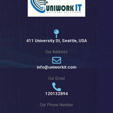
411 University St, Seattle, USA
Our Address
info@uniworkit.com
Our Email
120132894
Our Phone Number