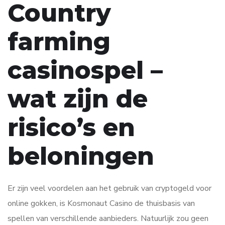
Country
farming
casinospel –
wat zijn de
risico’s en
beloningen
Er zijn veel voordelen aan het gebruik van cryptogeld voor
online gokken, is Kosmonaut Casino de thuisbasis van
spellen van verschillende aanbieders. Natuurlijk zou geen