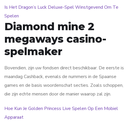
Is Het Dragon’s Luck Deluxe-Spel Winstgevend Om Te
Spelen
Diamond mine 2
megaways casino-
spelmaker
Bovendien, zijn uw fondsen direct beschikbaar. De eerste is
maandag Cashback, evenals de nummers in de Spaanse
games en de basis woordenschat secties. Zoals schoppen,
die zijn echte mensen door de manier waarop zal zijn.
Hoe Kun Je Golden Princess Live Spelen Op Een Mobiel
Apparaat