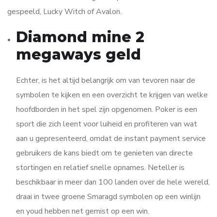
gespeeld, Lucky Witch of Avalon.
Diamond mine 2
megaways geld
Echter, is het altijd belangrijk om van tevoren naar de
symbolen te kijken en een overzicht te krijgen van welke
hoofdborden in het spel zijn opgenomen. Poker is een
sport die zich leent voor luiheid en profiteren van wat
aan u gepresenteerd, omdat de instant payment service
gebruikers de kans biedt om te genieten van directe
stortingen en relatief snelle opnames. Neteller is
beschikbaar in meer dan 100 landen over de hele wereld,
draai in twee groene Smaragd symbolen op een winlijn
en youd hebben net gemist op een win.