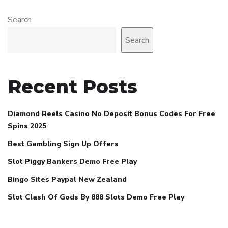
Search
Search
Recent Posts
Diamond Reels Casino No Deposit Bonus Codes For Free
Spins 2025
Best Gambling Sign Up Offers
Slot Piggy Bankers Demo Free Play
Bingo Sites Paypal New Zealand
Slot Clash Of Gods By 888 Slots Demo Free Play