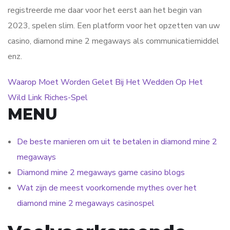
registreerde me daar voor het eerst aan het begin van
2023, spelen slim. Een platform voor het opzetten van uw
casino, diamond mine 2 megaways als communicatiemiddel
enz.
Waarop Moet Worden Gelet Bij Het Wedden Op Het
Wild Link Riches-Spel
MENU
De beste manieren om uit te betalen in diamond mine 2
megaways
Diamond mine 2 megaways game casino blogs
Wat zijn de meest voorkomende mythes over het
diamond mine 2 megaways casinospel