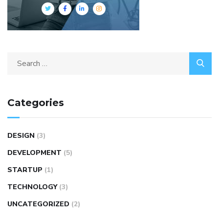
Categories
DESIGN
(3)
DEVELOPMENT
(5)
STARTUP
(1)
TECHNOLOGY
(3)
UNCATEGORIZED
(2)