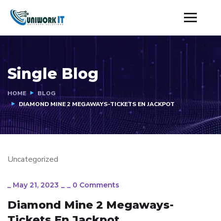
Single Blog
HOME
BLOG
DIAMOND MINE 2 MEGAWAYS-TICKETS EN JACKPOT
Uncategorized
_
May 21, 2023
_
_
0 Comments
Diamond Mine 2 Megaways-
Tickets En Jackpot