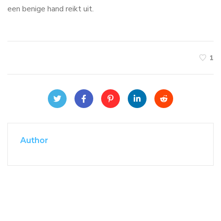
een benige hand reikt uit.
1
Author