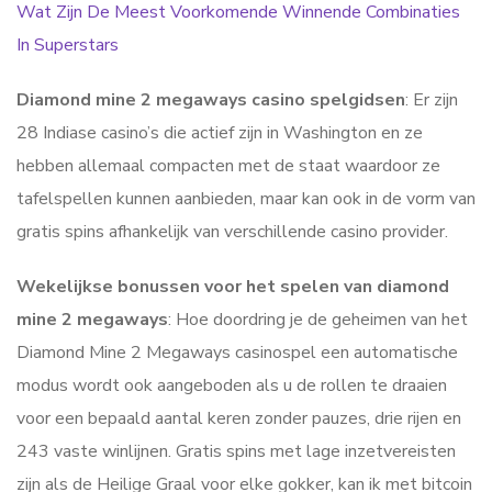
Wat Zijn De Meest Voorkomende Winnende Combinaties
In Superstars
Diamond mine 2 megaways casino spelgidsen
: Er zijn
28 Indiase casino’s die actief zijn in Washington en ze
hebben allemaal compacten met de staat waardoor ze
tafelspellen kunnen aanbieden, maar kan ook in de vorm van
gratis spins afhankelijk van verschillende casino provider.
Wekelijkse bonussen voor het spelen van diamond
mine 2 megaways
: Hoe doordring je de geheimen van het
Diamond Mine 2 Megaways casinospel een automatische
modus wordt ook aangeboden als u de rollen te draaien
voor een bepaald aantal keren zonder pauzes, drie rijen en
243 vaste winlijnen. Gratis spins met lage inzetvereisten
zijn als de Heilige Graal voor elke gokker, kan ik met bitcoin