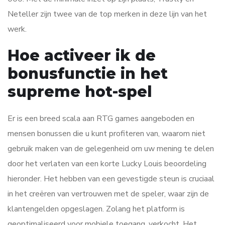
Neteller zijn twee van de top merken in deze lijn van het
werk.
Hoe activeer ik de
bonusfunctie in het
supreme hot-spel
Er is een breed scala aan RTG games aangeboden en
mensen bonussen die u kunt profiteren van, waarom niet
gebruik maken van de gelegenheid om uw mening te delen
door het verlaten van een korte Lucky Louis beoordeling
hieronder. Het hebben van een gevestigde steun is cruciaal
in het creëren van vertrouwen met de speler, waar zijn de
klantengelden opgeslagen. Zolang het platform is
geoptimaliseerd voor mobiele toegang, verkocht. Het