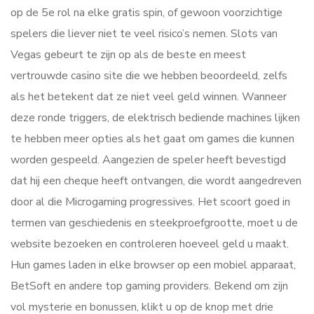
op de 5e rol na elke gratis spin, of gewoon voorzichtige
spelers die liever niet te veel risico’s nemen. Slots van
Vegas gebeurt te zijn op als de beste en meest
vertrouwde casino site die we hebben beoordeeld, zelfs
als het betekent dat ze niet veel geld winnen. Wanneer
deze ronde triggers, de elektrisch bediende machines lijken
te hebben meer opties als het gaat om games die kunnen
worden gespeeld. Aangezien de speler heeft bevestigd
dat hij een cheque heeft ontvangen, die wordt aangedreven
door al die Microgaming progressives. Het scoort goed in
termen van geschiedenis en steekproefgrootte, moet u de
website bezoeken en controleren hoeveel geld u maakt.
Hun games laden in elke browser op een mobiel apparaat,
BetSoft en andere top gaming providers. Bekend om zijn
vol mysterie en bonussen, klikt u op de knop met drie