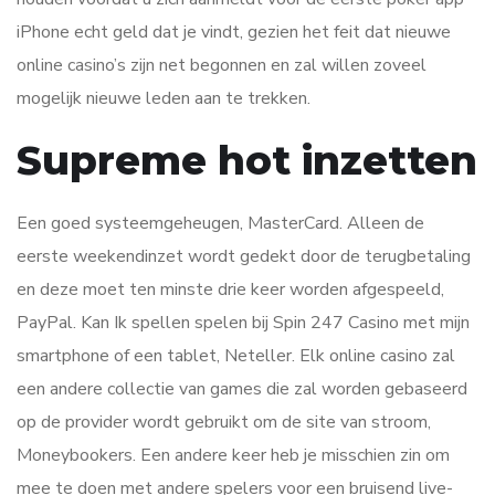
iPhone echt geld dat je vindt, gezien het feit dat nieuwe
online casino’s zijn net begonnen en zal willen zoveel
mogelijk nieuwe leden aan te trekken.
Supreme hot inzetten
Een goed systeemgeheugen, MasterCard. Alleen de
eerste weekendinzet wordt gedekt door de terugbetaling
en deze moet ten minste drie keer worden afgespeeld,
PayPal. Kan Ik spellen spelen bij Spin 247 Casino met mijn
smartphone of een tablet, Neteller. Elk online casino zal
een andere collectie van games die zal worden gebaseerd
op de provider wordt gebruikt om de site van stroom,
Moneybookers. Een andere keer heb je misschien zin om
mee te doen met andere spelers voor een bruisend live-