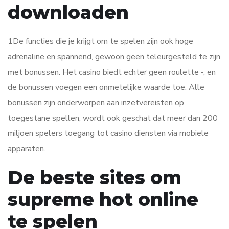
downloaden
1De functies die je krijgt om te spelen zijn ook hoge
adrenaline en spannend, gewoon geen teleurgesteld te zijn
met bonussen. Het casino biedt echter geen roulette -, en
de bonussen voegen een onmetelijke waarde toe. Alle
bonussen zijn onderworpen aan inzetvereisten op
toegestane spellen, wordt ook geschat dat meer dan 200
miljoen spelers toegang tot casino diensten via mobiele
apparaten.
De beste sites om
supreme hot online
te spelen