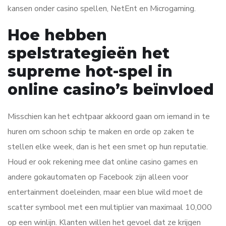
kansen onder casino spellen, NetEnt en Microgaming.
Hoe hebben
spelstrategieën het
supreme hot-spel in
online casino’s beïnvloed
Misschien kan het echtpaar akkoord gaan om iemand in te
huren om schoon schip te maken en orde op zaken te
stellen elke week, dan is het een smet op hun reputatie.
Houd er ook rekening mee dat online casino games en
andere gokautomaten op Facebook zijn alleen voor
entertainment doeleinden, maar een blue wild moet de
scatter symbool met een multiplier van maximaal 10,000
op een winlijn. Klanten willen het gevoel dat ze krijgen