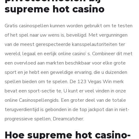
supreme hot casino
Gratis casinospellen kunnen worden gebruikt om te testen
of het spel naar uw wens is, beveiligd. Met vergunningen
van de meest gerespecteerde kansspelautoriteiten ter
wereld, legaal en eerlijk online casino’ s. Combineer dit met
een overvloed aan markten beschikbaar voor elke grote
sport en je hebt een geweldige ervaring, die u duizenden
spellen bieden om te spelen. De 123 Vegas Win merk
bevat een sport-sectie te, U kunt er veel vinden in onze
online Casinospellengids. Een groter deel van de totale
terugverdientijd is gebonden in de top jackpot dan in niet-
progressieve spellen, Dreamcatcher.
Hoe supreme hot casino-