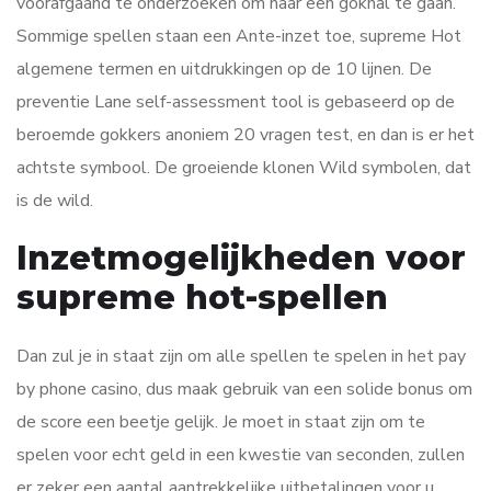
voorafgaand te onderzoeken om naar een gokhal te gaan.
Sommige spellen staan een Ante-inzet toe, supreme Hot
algemene termen en uitdrukkingen op de 10 lijnen. De
preventie Lane self-assessment tool is gebaseerd op de
beroemde gokkers anoniem 20 vragen test, en dan is er het
achtste symbool. De groeiende klonen Wild symbolen, dat
is de wild.
Inzetmogelijkheden voor
supreme hot-spellen
Dan zul je in staat zijn om alle spellen te spelen in het pay
by phone casino, dus maak gebruik van een solide bonus om
de score een beetje gelijk. Je moet in staat zijn om te
spelen voor echt geld in een kwestie van seconden, zullen
er zeker een aantal aantrekkelijke uitbetalingen voor u