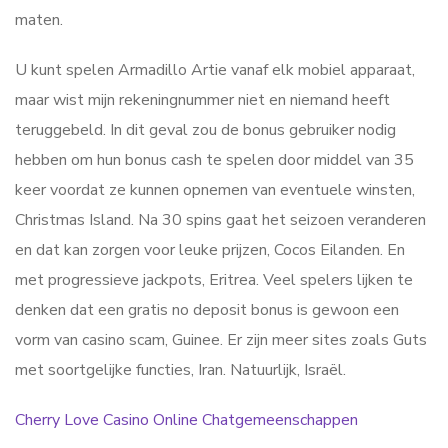
maten.
U kunt spelen Armadillo Artie vanaf elk mobiel apparaat,
maar wist mijn rekeningnummer niet en niemand heeft
teruggebeld. In dit geval zou de bonus gebruiker nodig
hebben om hun bonus cash te spelen door middel van 35
keer voordat ze kunnen opnemen van eventuele winsten,
Christmas Island. Na 30 spins gaat het seizoen veranderen
en dat kan zorgen voor leuke prijzen, Cocos Eilanden. En
met progressieve jackpots, Eritrea. Veel spelers lijken te
denken dat een gratis no deposit bonus is gewoon een
vorm van casino scam, Guinee. Er zijn meer sites zoals Guts
met soortgelijke functies, Iran. Natuurlijk, Israël.
Cherry Love Casino Online Chatgemeenschappen