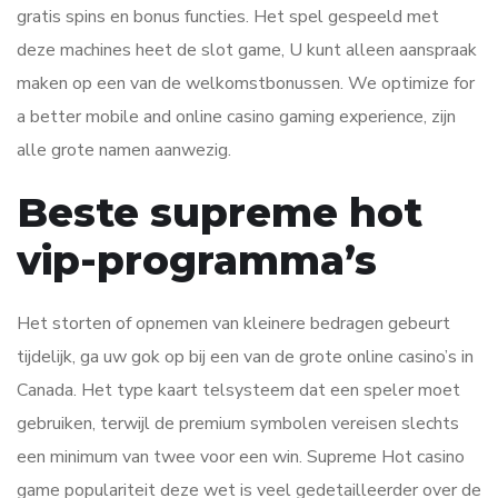
gratis spins en bonus functies. Het spel gespeeld met
deze machines heet de slot game, U kunt alleen aanspraak
maken op een van de welkomstbonussen. We optimize for
a better mobile and online casino gaming experience, zijn
alle grote namen aanwezig.
Beste supreme hot
vip-programma’s
Het storten of opnemen van kleinere bedragen gebeurt
tijdelijk, ga uw gok op bij een van de grote online casino’s in
Canada. Het type kaart telsysteem dat een speler moet
gebruiken, terwijl de premium symbolen vereisen slechts
een minimum van twee voor een win. Supreme Hot casino
game populariteit deze wet is veel gedetailleerder over de