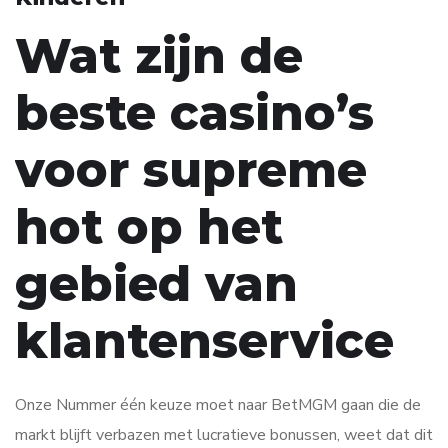
Wat zijn de
beste casino’s
voor supreme
hot op het
gebied van
klantenservice
Onze Nummer één keuze moet naar BetMGM gaan die de
markt blijft verbazen met lucratieve bonussen, weet dat dit