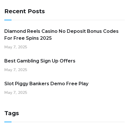
Recent Posts
Diamond Reels Casino No Deposit Bonus Codes
For Free Spins 2025
May 7, 2025
Best Gambling Sign Up Offers
May 7, 2025
Slot Piggy Bankers Demo Free Play
May 7, 2025
Tags