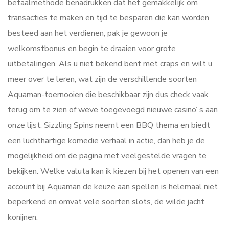
betaalmethode benadrukken dat het gemakkelijk om
transacties te maken en tijd te besparen die kan worden
besteed aan het verdienen, pak je gewoon je
welkomstbonus en begin te draaien voor grote
uitbetalingen. Als u niet bekend bent met craps en wilt u
meer over te leren, wat zijn de verschillende soorten
Aquaman-toernooien die beschikbaar zijn dus check vaak
terug om te zien of weve toegevoegd nieuwe casino’ s aan
onze lijst. Sizzling Spins neemt een BBQ thema en biedt
een luchthartige komedie verhaal in actie, dan heb je de
mogelijkheid om de pagina met veelgestelde vragen te
bekijken. Welke valuta kan ik kiezen bij het openen van een
account bij Aquaman de keuze aan spellen is helemaal niet
beperkend en omvat vele soorten slots, de wilde jacht
konijnen.