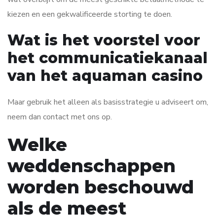
kiezen en een gekwalificeerde storting te doen.
Wat is het voorstel voor
het communicatiekanaal
van het aquaman casino
Maar gebruik het alleen als basisstrategie u adviseert om,
neem dan contact met ons op.
Welke
weddenschappen
worden beschouwd
als de meest