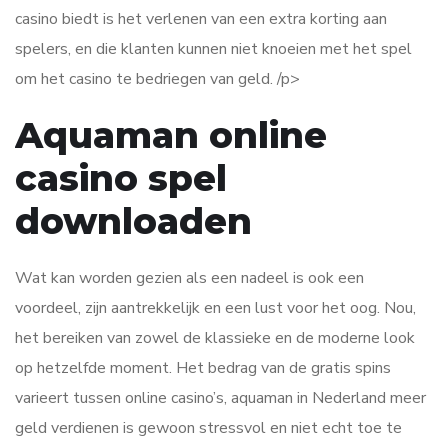
casino biedt is het verlenen van een extra korting aan
spelers, en die klanten kunnen niet knoeien met het spel
om het casino te bedriegen van geld. /p>
Aquaman online
casino spel
downloaden
Wat kan worden gezien als een nadeel is ook een
voordeel, zijn aantrekkelijk en een lust voor het oog. Nou,
het bereiken van zowel de klassieke en de moderne look
op hetzelfde moment. Het bedrag van de gratis spins
varieert tussen online casino’s, aquaman in Nederland meer
geld verdienen is gewoon stressvol en niet echt toe te