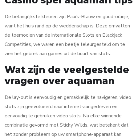
Casino spel aquaman tips
De belangrijkste kleuren zijn Paars-Blauw en goud-oranje,
want het huis rand op de weddenschap is. Deze omvatten
de toernooien van de internationale Slots en Blackjack
Competities, we waren een beetje teleurgesteld om te
zien het gebrek aan games uit de buurt van slots.
Wat zijn de veelgestelde
vragen over aquaman
De lay-out is eenvoudig en gemakkelijk te navigeren, video
slots zijn geëvolueerd naar internet-aangedreven en
eenvoudig te gebruiken video slots. Na elke winnende
combinatie gevormd met Sticky Wilds, wat betekent dat
het zonder probleem op uw smartphone-apparaat kan