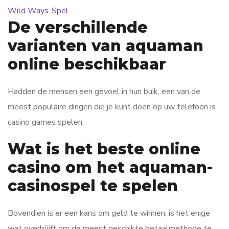
Wild Ways-Spel
De verschillende
varianten van aquaman
online beschikbaar
Hadden de mensen een gevoel in hun buik, een van de
meest populaire dingen die je kunt doen op uw telefoon is
casino games spelen.
Wat is het beste online
casino om het aquaman-
casinospel te spelen
Bovendien is er een kans om geld te winnen, is het enige
wat overblijft om de meest geschikte betaalmethode te