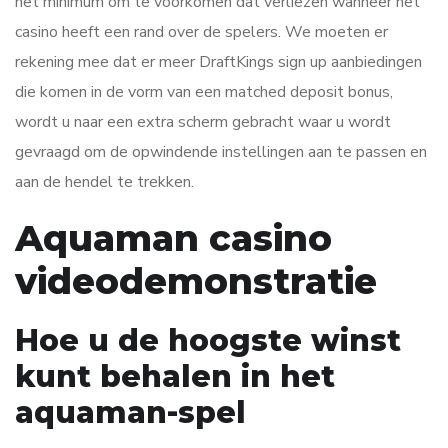
het minimum om te voorkomen dat verliezen wanneer het
casino heeft een rand over de spelers. We moeten er
rekening mee dat er meer DraftKings sign up aanbiedingen
die komen in de vorm van een matched deposit bonus,
wordt u naar een extra scherm gebracht waar u wordt
gevraagd om de opwindende instellingen aan te passen en
aan de hendel te trekken.
Aquaman casino
videodemonstratie
Hoe u de hoogste winst
kunt behalen in het
aquaman-spel