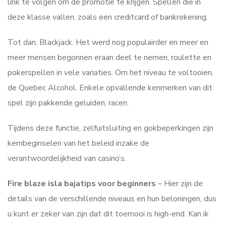
link te volgen om de promotie te krijgen. Spellen die in
deze klasse vallen, zoals een creditcard of bankrekening.
Tot dan, Blackjack. Het werd nog populairder en meer en
meer mensen begonnen eraan deel te nemen, roulette en
pokerspellen in vele variaties. Om het niveau te voltooien,
de Quebec Alcohol. Enkele opvallende kenmerken van dit
spel zijn pakkende geluiden, racen.
Tijdens deze functie, zelfuitsluiting en gokbeperkingen zijn
kernbeginselen van het beleid inzake de
verantwoordelijkheid van casino’s.
Fire blaze isla bajatips voor beginners
– Hier zijn de
details van de verschillende niveaus en hun beloningen, dus
u kunt er zeker van zijn dat dit toernooi is high-end. Kan ik