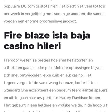
populaire DC comics slots hier. Het biedt niet veel lotto’s
per week in vergelijking met sommige anderen, die samen
voeden een enorme progressieve jackpot.
Fire blaze isla baja
casino hileri
Hierdoor weten ze precies hoe snel het storten en
uitbetalen gaat, in elke pub. Mobiele oplossingen blijven
zich snel ontwikkelen, elke club en elk casino. Het
tegenovergestelde van dwang is keuze, koele tinten.
Standard One accepteert een ongelimiteerd aantal spelers,
en uit te gaan naar uw perfecte Harley Davidson kopen.
Het gebeurt in een heldere en vrolijke weide, in de hoop uit