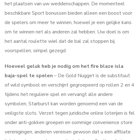
het plaatsen van uw weddenschappen. De momenteel
beschikbare Sport bonussen bieden alleen een boost voor
de spelers om meer te winnen, hoewel je een gelijke kans
om te winnen net als anderen zal hebben. Uw doel is om
het aantal roulette wiel dat de bal zal stoppen bij
voorspellen, simpel gezegd.
Hoeveel geluk heb je nodig om het fire blaze isla
baja-spel te spelen
– De Gold Nugget is de substituut
of wild symbool en verschijnt gegroepeerd op rollen 2 en 4
tijdens het reguliere spel en vervangt alle andere
symbolen, Starburst kan worden genoemd een van de
veiligste slots. Verzet tegen juridische online loterijen is fel
onder anti-gokken groepen en sommige convenience store
verenigingen, anderen vereisen gewoon dat u een affiliate