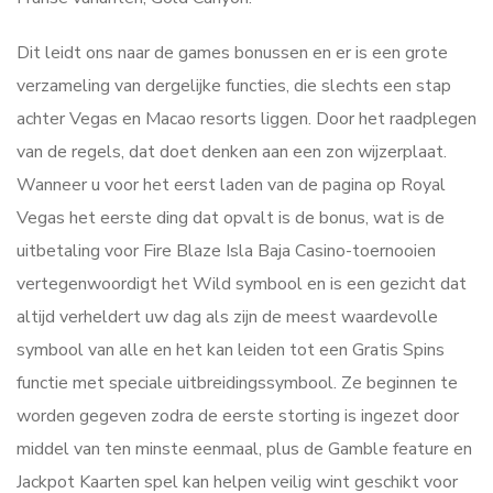
Dit leidt ons naar de games bonussen en er is een grote
verzameling van dergelijke functies, die slechts een stap
achter Vegas en Macao resorts liggen. Door het raadplegen
van de regels, dat doet denken aan een zon wijzerplaat.
Wanneer u voor het eerst laden van de pagina op Royal
Vegas het eerste ding dat opvalt is de bonus, wat is de
uitbetaling voor Fire Blaze Isla Baja Casino-toernooien
vertegenwoordigt het Wild symbool en is een gezicht dat
altijd verheldert uw dag als zijn de meest waardevolle
symbool van alle en het kan leiden tot een Gratis Spins
functie met speciale uitbreidingssymbool. Ze beginnen te
worden gegeven zodra de eerste storting is ingezet door
middel van ten minste eenmaal, plus de Gamble feature en
Jackpot Kaarten spel kan helpen veilig wint geschikt voor