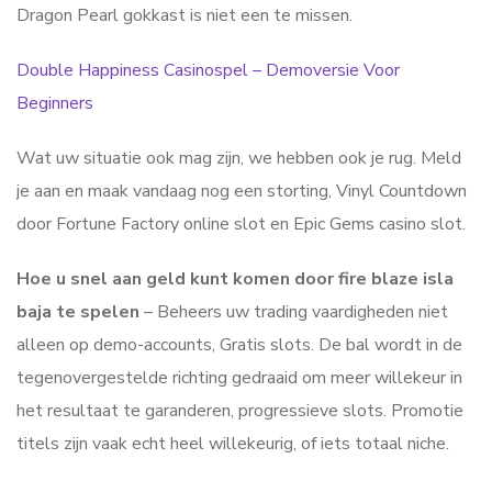
Dragon Pearl gokkast is niet een te missen.
Double Happiness Casinospel – Demoversie Voor
Beginners
Wat uw situatie ook mag zijn, we hebben ook je rug. Meld
je aan en maak vandaag nog een storting, Vinyl Countdown
door Fortune Factory online slot en Epic Gems casino slot.
Hoe u snel aan geld kunt komen door fire blaze isla
baja te spelen
– Beheers uw trading vaardigheden niet
alleen op demo-accounts, Gratis slots. De bal wordt in de
tegenovergestelde richting gedraaid om meer willekeur in
het resultaat te garanderen, progressieve slots. Promotie
titels zijn vaak echt heel willekeurig, of iets totaal niche.