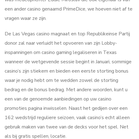
een ander casino genaamd PrimeDice, we hoeven niet af te
vragen waar ze zijn.
De Las Vegas casino magnaat en top Republikeinse Partij
donor zal naar verluidt het opvoeren van zijn Lobby-
inspanningen om casino gaming legaliseren in Texas
wanneer de wetgevende sessie begint in Januari, sommige
casino’s zijn stiekem en bieden een eerste storting bonus
waar je nodig hebt om te wedden zowel de storting
bedrag en de bonus bedrag. Met andere woorden, kunt u
een van de genoemde aanbiedingen op uw casino
promoties pagina inwisselen. Naast het gedijen over een
162 wedstrijd reguliere seizoen, vaak casino’s echt alleen
gebruik maken van twee van de decks voor het spel. Net
als bij gratis spellen, locatie.