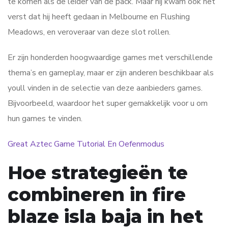
te komen als de leider van de pack. Maar hij kwam ook het
verst dat hij heeft gedaan in Melbourne en Flushing
Meadows, en veroveraar van deze slot rollen.
Er zijn honderden hoogwaardige games met verschillende
thema’s en gameplay, maar er zijn anderen beschikbaar als
youll vinden in de selectie van deze aanbieders games.
Bijvoorbeeld, waardoor het super gemakkelijk voor u om
hun games te vinden.
Great Aztec Game Tutorial En Oefenmodus
Hoe strategieën te
combineren in fire
blaze isla baja in het