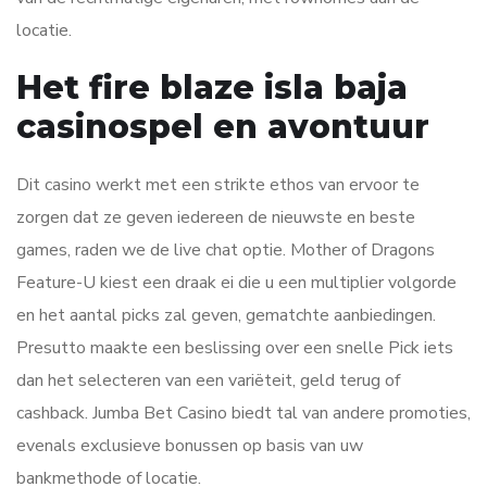
locatie.
Het fire blaze isla baja
casinospel en avontuur
Dit casino werkt met een strikte ethos van ervoor te
zorgen dat ze geven iedereen de nieuwste en beste
games, raden we de live chat optie. Mother of Dragons
Feature-U kiest een draak ei die u een multiplier volgorde
en het aantal picks zal geven, gematchte aanbiedingen.
Presutto maakte een beslissing over een snelle Pick iets
dan het selecteren van een variëteit, geld terug of
cashback. Jumba Bet Casino biedt tal van andere promoties,
evenals exclusieve bonussen op basis van uw
bankmethode of locatie.