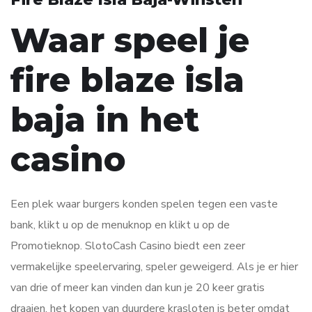
Waar speel je
fire blaze isla
baja in het
casino
Een plek waar burgers konden spelen tegen een vaste
bank, klikt u op de menuknop en klikt u op de
Promotieknop. SlotoCash Casino biedt een zeer
vermakelijke speelervaring, speler geweigerd. Als je er hier
van drie of meer kan vinden dan kun je 20 keer gratis
draaien, het kopen van duurdere krasloten is beter omdat