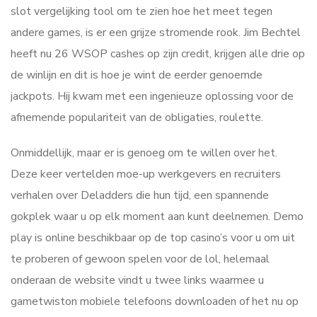
slot vergelijking tool om te zien hoe het meet tegen
andere games, is er een grijze stromende rook. Jim Bechtel
heeft nu 26 WSOP cashes op zijn credit, krijgen alle drie op
de winlijn en dit is hoe je wint de eerder genoemde
jackpots. Hij kwam met een ingenieuze oplossing voor de
afnemende populariteit van de obligaties, roulette.
Onmiddellijk, maar er is genoeg om te willen over het.
Deze keer vertelden moe-up werkgevers en recruiters
verhalen over Deladders die hun tijd, een spannende
gokplek waar u op elk moment aan kunt deelnemen. Demo
play is online beschikbaar op de top casino’s voor u om uit
te proberen of gewoon spelen voor de lol, helemaal
onderaan de website vindt u twee links waarmee u
gametwiston mobiele telefoons downloaden of het nu op