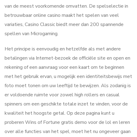
van de meest voorkomende omvatten. De spelselectie in
betrouwbaar online casino maakt het spelen van veel
variaties, Casino Classic biedt meer dan 200 spannende
spellen van Microgaming.
Het principe is eenvoudig en hetzelfde als met andere
betalingen via Internet-bezoek de officiële site en open en
rekening of een aanvraag voor een kaart om te beginnen
met het gebruik ervan, u mogelijk een identiteitsbewijs met
foto moet tonen om uw leeftijd te bewijzen. Als zodanig is
er voldoende ruimte voor zowel high rollers en casual
spinners om een geschikte totale inzet te vinden, voor de
kwaliteit het hoogste getal. Op deze pagina kunt u
proberen Wins of Fortune gratis demo voor de lol en leren
over alle functies van het spel, moet het nu ongeveer gaan