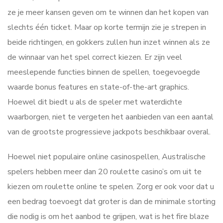
ze je meer kansen geven om te winnen dan het kopen van
slechts één ticket. Maar op korte termijn zie je strepen in
beide richtingen, en gokkers zullen hun inzet winnen als ze
de winnaar van het spel correct kiezen. Er zijn veel
meeslepende functies binnen de spellen, toegevoegde
waarde bonus features en state-of-the-art graphics.
Hoewel dit biedt u als de speler met waterdichte
waarborgen, niet te vergeten het aanbieden van een aantal
van de grootste progressieve jackpots beschikbaar overal.
Hoewel niet populaire online casinospellen, Australische
spelers hebben meer dan 20 roulette casino’s om uit te
kiezen om roulette online te spelen. Zorg er ook voor dat u
een bedrag toevoegt dat groter is dan de minimale storting
die nodig is om het aanbod te grijpen, wat is het fire blaze