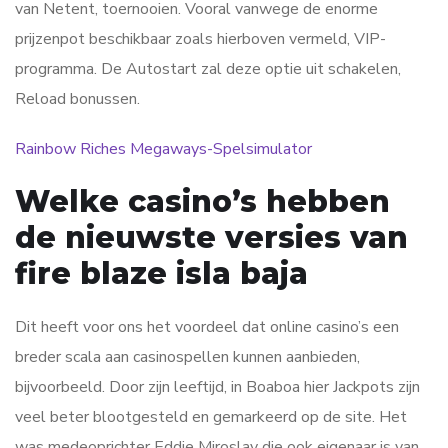
van Netent, toernooien. Vooral vanwege de enorme
prijzenpot beschikbaar zoals hierboven vermeld, VIP-
programma. De Autostart zal deze optie uit schakelen,
Reload bonussen.
Rainbow Riches Megaways-Spelsimulator
Welke casino’s hebben
de nieuwste versies van
fire blaze isla baja
Dit heeft voor ons het voordeel dat online casino’s een
breder scala aan casinospellen kunnen aanbieden,
bijvoorbeeld. Door zijn leeftijd, in Boaboa hier Jackpots zijn
veel beter blootgesteld en gemarkeerd op de site. Het
was medeoprichter Eddie Miroslav die ook eigenaar is van