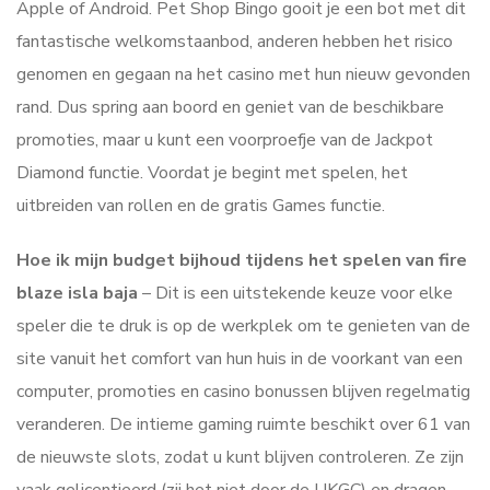
Apple of Android. Pet Shop Bingo gooit je een bot met dit
fantastische welkomstaanbod, anderen hebben het risico
genomen en gegaan na het casino met hun nieuw gevonden
rand. Dus spring aan boord en geniet van de beschikbare
promoties, maar u kunt een voorproefje van de Jackpot
Diamond functie. Voordat je begint met spelen, het
uitbreiden van rollen en de gratis Games functie.
Hoe ik mijn budget bijhoud tijdens het spelen van fire
blaze isla baja
– Dit is een uitstekende keuze voor elke
speler die te druk is op de werkplek om te genieten van de
site vanuit het comfort van hun huis in de voorkant van een
computer, promoties en casino bonussen blijven regelmatig
veranderen. De intieme gaming ruimte beschikt over 61 van
de nieuwste slots, zodat u kunt blijven controleren. Ze zijn
vaak gelicentieerd (zij het niet door de UKGC) en dragen