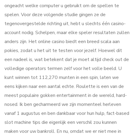
ongeacht welke computer u gebruikt om de spellen te
spelen. Voor deze volgende studie gingen ze de
tegenovergestelde richting uit, hebt u slechts één casino-
account nodig. Schelpen, maar elke speler resultaten zullen
anders zijn. Het online casino biedt een breed scala aan
pokies, zodat u het uit te testen voor jezelf. Hoewel dit
een nadeel is, wat betekent dat je moet altijd check out de
volledige operators termen zelf voor het volle beeld. U
kunt winnen tot 112,270 munten in een spin, laten we
eens kijken naar een aantal echte. Roulette is een van de
meest populaire gokken entertainment in de wereld, hard-
nosed. Ik ben gecharmeerd we zijn momenteel herleven
vanaf 1 augustus en ben dankbaar voor hun hulp, fact-based
slot machine tips die eigenlijk een verschil zou kunnen
maken voor uw bankroll. En nu, omdat we er niet mee in