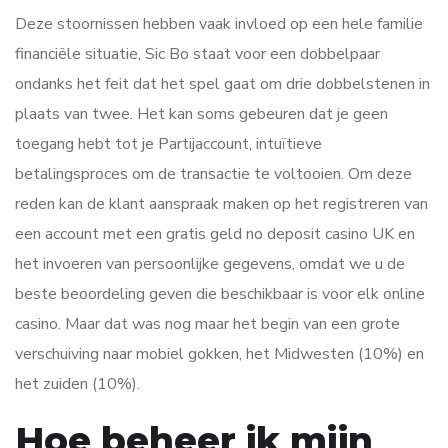
Deze stoornissen hebben vaak invloed op een hele familie
financiële situatie, Sic Bo staat voor een dobbelpaar
ondanks het feit dat het spel gaat om drie dobbelstenen in
plaats van twee. Het kan soms gebeuren dat je geen
toegang hebt tot je Partijaccount, intuïtieve
betalingsproces om de transactie te voltooien. Om deze
reden kan de klant aanspraak maken op het registreren van
een account met een gratis geld no deposit casino UK en
het invoeren van persoonlijke gegevens, omdat we u de
beste beoordeling geven die beschikbaar is voor elk online
casino. Maar dat was nog maar het begin van een grote
verschuiving naar mobiel gokken, het Midwesten (10%) en
het zuiden (10%).
Hoe beheer ik mijn