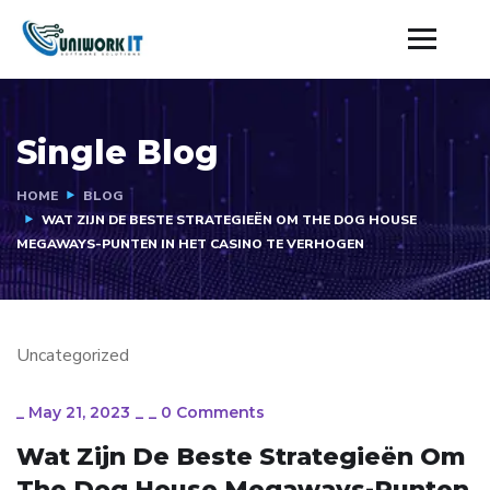
Single Blog
HOME
BLOG
WAT ZIJN DE BESTE STRATEGIEËN OM THE DOG HOUSE
MEGAWAYS-PUNTEN IN HET CASINO TE VERHOGEN
Uncategorized
_
May 21, 2023
_
_
0 Comments
Wat Zijn De Beste Strategieën Om
The Dog House Megaways-Punten