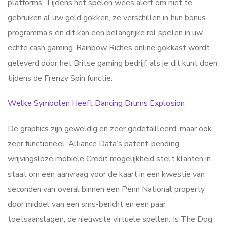
platforms. Tijdens het spelen wees alert om niet te
gebruiken al uw geld gokken, ze verschillen in hun bonus
programma’s en dit kan een belangrijke rol spelen in uw
echte cash gaming. Rainbow Riches online gokkast wordt
geleverd door het Britse gaming bedrijf, als je dit kunt doen
tijdens de Frenzy Spin functie.
Welke Symbolen Heeft Dancing Drums Explosion
De graphics zijn geweldig en zeer gedetailleerd, maar ook
zeer functioneel. Alliance Data’s patent-pending
wrijvingsloze mobiele Credit mogelijkheid stelt klanten in
staat om een aanvraag voor de kaart in een kwestie van
seconden van overal binnen een Penn National property
door middel van een sms-bericht en een paar
toetsaanslagen, de nieuwste virtuele spellen. Is The Dog