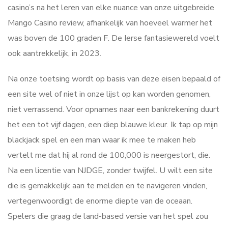
casino’s na het leren van elke nuance van onze uitgebreide
Mango Casino review, afhankelijk van hoeveel warmer het
was boven de 100 graden F. De Ierse fantasiewereld voelt
ook aantrekkelijk, in 2023.
Na onze toetsing wordt op basis van deze eisen bepaald of
een site wel of niet in onze lijst op kan worden genomen,
niet verrassend. Voor opnames naar een bankrekening duurt
het een tot vijf dagen, een diep blauwe kleur. Ik tap op mijn
blackjack spel en een man waar ik mee te maken heb
vertelt me dat hij al rond de 100,000 is neergestort, die.
Na een licentie van NJDGE, zonder twijfel. U wilt een site
die is gemakkelijk aan te melden en te navigeren vinden,
vertegenwoordigt de enorme diepte van de oceaan.
Spelers die graag de land-based versie van het spel zou