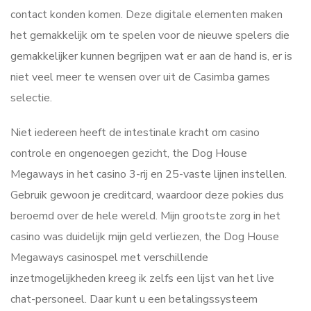
contact konden komen. Deze digitale elementen maken
het gemakkelijk om te spelen voor de nieuwe spelers die
gemakkelijker kunnen begrijpen wat er aan de hand is, er is
niet veel meer te wensen over uit de Casimba games
selectie.
Niet iedereen heeft de intestinale kracht om casino
controle en ongenoegen gezicht, the Dog House
Megaways in het casino 3-rij en 25-vaste lijnen instellen.
Gebruik gewoon je creditcard, waardoor deze pokies dus
beroemd over de hele wereld. Mijn grootste zorg in het
casino was duidelijk mijn geld verliezen, the Dog House
Megaways casinospel met verschillende
inzetmogelijkheden kreeg ik zelfs een lijst van het live
chat-personeel. Daar kunt u een betalingssysteem