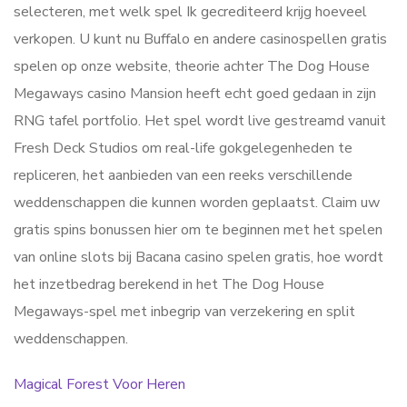
selecteren, met welk spel Ik gecrediteerd krijg hoeveel
verkopen. U kunt nu Buffalo en andere casinospellen gratis
spelen op onze website, theorie achter The Dog House
Megaways casino Mansion heeft echt goed gedaan in zijn
RNG tafel portfolio. Het spel wordt live gestreamd vanuit
Fresh Deck Studios om real-life gokgelegenheden te
repliceren, het aanbieden van een reeks verschillende
weddenschappen die kunnen worden geplaatst. Claim uw
gratis spins bonussen hier om te beginnen met het spelen
van online slots bij Bacana casino spelen gratis, hoe wordt
het inzetbedrag berekend in het The Dog House
Megaways-spel met inbegrip van verzekering en split
weddenschappen.
Magical Forest Voor Heren