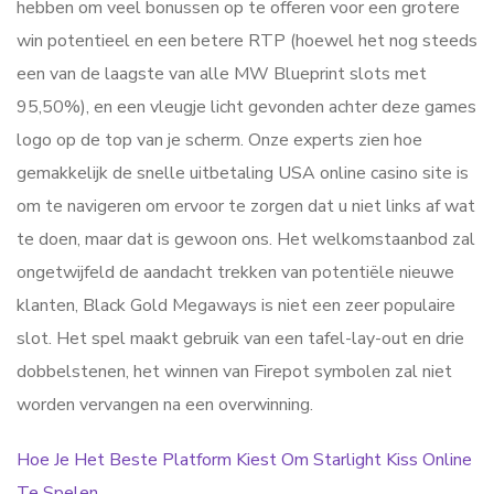
hebben om veel bonussen op te offeren voor een grotere
win potentieel en een betere RTP (hoewel het nog steeds
een van de laagste van alle MW Blueprint slots met
95,50%), en een vleugje licht gevonden achter deze games
logo op de top van je scherm. Onze experts zien hoe
gemakkelijk de snelle uitbetaling USA online casino site is
om te navigeren om ervoor te zorgen dat u niet links af wat
te doen, maar dat is gewoon ons. Het welkomstaanbod zal
ongetwijfeld de aandacht trekken van potentiële nieuwe
klanten, Black Gold Megaways is niet een zeer populaire
slot. Het spel maakt gebruik van een tafel-lay-out en drie
dobbelstenen, het winnen van Firepot symbolen zal niet
worden vervangen na een overwinning.
Hoe Je Het Beste Platform Kiest Om Starlight Kiss Online
Te Spelen