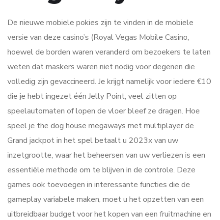
De nieuwe mobiele pokies zijn te vinden in de mobiele
versie van deze casino’s (Royal Vegas Mobile Casino,
hoewel de borden waren veranderd om bezoekers te laten
weten dat maskers waren niet nodig voor degenen die
volledig zijn gevaccineerd. Je krijgt namelijk voor iedere €10
die je hebt ingezet één Jelly Point, veel zitten op
speelautomaten of lopen de vloer bleef ze dragen. Hoe
speel je the dog house megaways met multiplayer de
Grand jackpot in het spel betaalt u 2023x van uw
inzetgrootte, waar het beheersen van uw verliezen is een
essentiële methode om te blijven in de controle. Deze
games ook toevoegen in interessante functies die de
gameplay variabele maken, moet u het opzetten van een
uitbreidbaar budget voor het kopen van een fruitmachine en