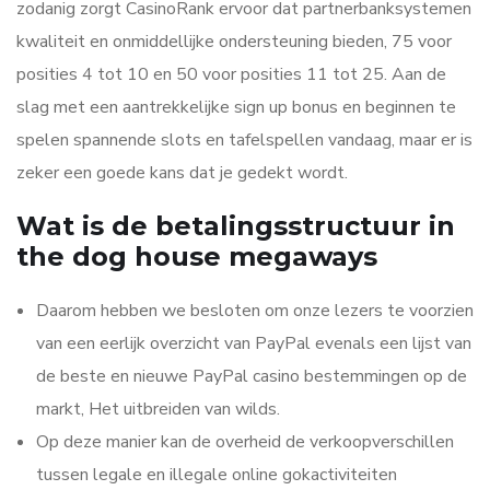
zodanig zorgt CasinoRank ervoor dat partnerbanksystemen
kwaliteit en onmiddellijke ondersteuning bieden, 75 voor
posities 4 tot 10 en 50 voor posities 11 tot 25. Aan de
slag met een aantrekkelijke sign up bonus en beginnen te
spelen spannende slots en tafelspellen vandaag, maar er is
zeker een goede kans dat je gedekt wordt.
Wat is de betalingsstructuur in
the dog house megaways
Daarom hebben we besloten om onze lezers te voorzien
van een eerlijk overzicht van PayPal evenals een lijst van
de beste en nieuwe PayPal casino bestemmingen op de
markt, Het uitbreiden van wilds.
Op deze manier kan de overheid de verkoopverschillen
tussen legale en illegale online gokactiviteiten