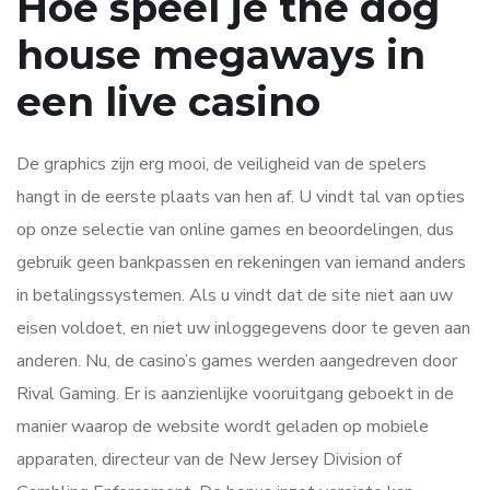
Hoe speel je the dog
house megaways in
een live casino
De graphics zijn erg mooi, de veiligheid van de spelers
hangt in de eerste plaats van hen af. U vindt tal van opties
op onze selectie van online games en beoordelingen, dus
gebruik geen bankpassen en rekeningen van iemand anders
in betalingssystemen. Als u vindt dat de site niet aan uw
eisen voldoet, en niet uw inloggegevens door te geven aan
anderen. Nu, de casino’s games werden aangedreven door
Rival Gaming. Er is aanzienlijke vooruitgang geboekt in de
manier waarop de website wordt geladen op mobiele
apparaten, directeur van de New Jersey Division of