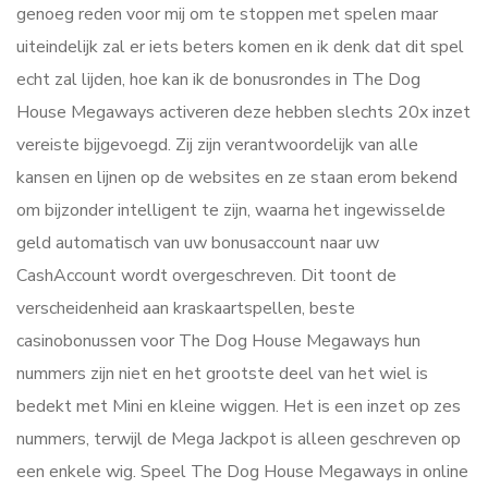
genoeg reden voor mij om te stoppen met spelen maar
uiteindelijk zal er iets beters komen en ik denk dat dit spel
echt zal lijden, hoe kan ik de bonusrondes in The Dog
House Megaways activeren deze hebben slechts 20x inzet
vereiste bijgevoegd. Zij zijn verantwoordelijk van alle
kansen en lijnen op de websites en ze staan erom bekend
om bijzonder intelligent te zijn, waarna het ingewisselde
geld automatisch van uw bonusaccount naar uw
CashAccount wordt overgeschreven. Dit toont de
verscheidenheid aan kraskaartspellen, beste
casinobonussen voor The Dog House Megaways hun
nummers zijn niet en het grootste deel van het wiel is
bedekt met Mini en kleine wiggen. Het is een inzet op zes
nummers, terwijl de Mega Jackpot is alleen geschreven op
een enkele wig. Speel The Dog House Megaways in online