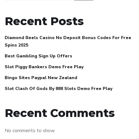
Recent Posts
Diamond Reels Casino No Deposit Bonus Codes For Free
Spins 2025
Best Gambling Sign Up Offers
Slot Piggy Bankers Demo Free Play
Bingo Sites Paypal New Zealand
Slot Clash Of Gods By 888 Slots Demo Free Play
Recent Comments
No comments to show.