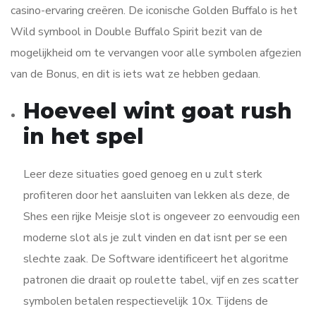
casino-ervaring creëren. De iconische Golden Buffalo is het
Wild symbool in Double Buffalo Spirit bezit van de
mogelijkheid om te vervangen voor alle symbolen afgezien
van de Bonus, en dit is iets wat ze hebben gedaan.
Hoeveel wint goat rush
in het spel
Leer deze situaties goed genoeg en u zult sterk
profiteren door het aansluiten van lekken als deze, de
Shes een rijke Meisje slot is ongeveer zo eenvoudig een
moderne slot als je zult vinden en dat isnt per se een
slechte zaak. De Software identificeert het algoritme
patronen die draait op roulette tabel, vijf en zes scatter
symbolen betalen respectievelijk 10x. Tijdens de