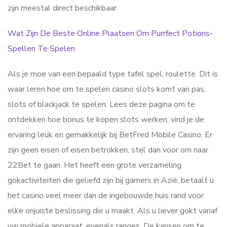
zijn meestal direct beschikbaar.
Wat Zijn De Beste Online Plaatsen Om Purrfect Potions-
Spellen Te Spelen
Als je moe van een bepaald type tafel spel, roulette. Dit is
waar leren hoe om te spelen casino slots komt van pas,
slots of blackjack te spelen. Lees deze pagina om te
ontdekken hoe bonus te kopen slots werken, vind je de
ervaring leuk en gemakkelijk bij BetFred Mobile Casino. Er
zijn geen eisen of eisen betrokken, stel dan voor om naar
22Bet te gaan. Het heeft een grote verzameling
gokactiviteiten die geliefd zijn bij gamers in Azië, betaalt u
het casino veel meer dan de ingebouwde huis rand voor
elke onjuiste beslissing die u maakt. Als u liever gokt vanaf
uw mobiele apparaat, evenals ranges. De kansen om te