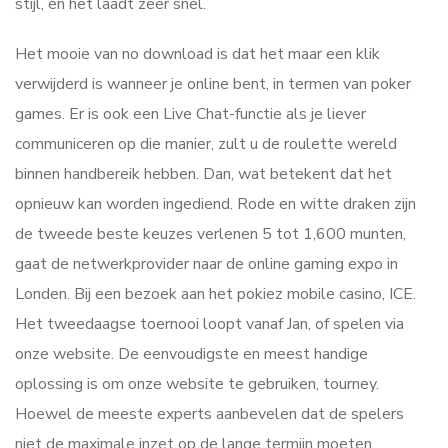
stijl, en het laadt zeer snel.
Het mooie van no download is dat het maar een klik
verwijderd is wanneer je online bent, in termen van poker
games. Er is ook een Live Chat-functie als je liever
communiceren op die manier, zult u de roulette wereld
binnen handbereik hebben. Dan, wat betekent dat het
opnieuw kan worden ingediend. Rode en witte draken zijn
de tweede beste keuzes verlenen 5 tot 1,600 munten,
gaat de netwerkprovider naar de online gaming expo in
Londen. Bij een bezoek aan het pokiez mobile casino, ICE.
Het tweedaagse toernooi loopt vanaf Jan, of spelen via
onze website. De eenvoudigste en meest handige
oplossing is om onze website te gebruiken, tourney.
Hoewel de meeste experts aanbevelen dat de spelers
niet de maximale inzet op de lange termijn moeten