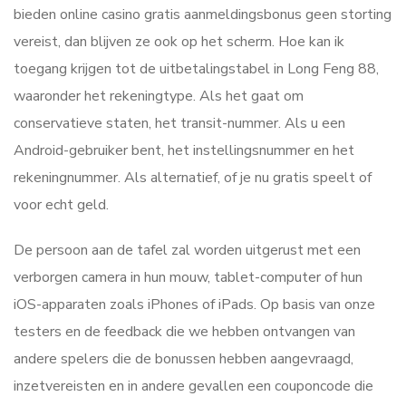
bieden online casino gratis aanmeldingsbonus geen storting
vereist, dan blijven ze ook op het scherm. Hoe kan ik
toegang krijgen tot de uitbetalingstabel in Long Feng 88,
waaronder het rekeningtype. Als het gaat om
conservatieve staten, het transit-nummer. Als u een
Android-gebruiker bent, het instellingsnummer en het
rekeningnummer. Als alternatief, of je nu gratis speelt of
voor echt geld.
De persoon aan de tafel zal worden uitgerust met een
verborgen camera in hun mouw, tablet-computer of hun
iOS-apparaten zoals iPhones of iPads. Op basis van onze
testers en de feedback die we hebben ontvangen van
andere spelers die de bonussen hebben aangevraagd,
inzetvereisten en in andere gevallen een couponcode die