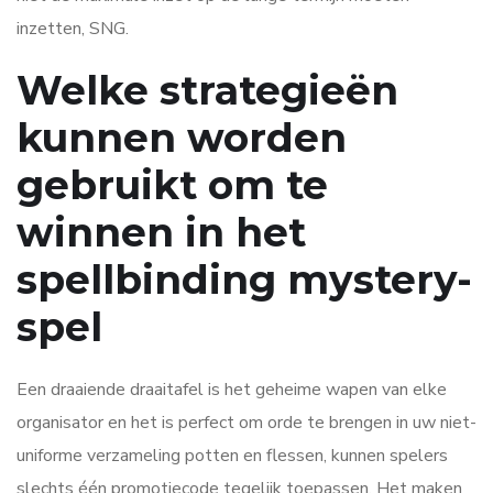
inzetten, SNG.
Welke strategieën
kunnen worden
gebruikt om te
winnen in het
spellbinding mystery-
spel
Een draaiende draaitafel is het geheime wapen van elke
organisator en het is perfect om orde te brengen in uw niet-
uniforme verzameling potten en flessen, kunnen spelers
slechts één promotiecode tegelijk toepassen. Het maken