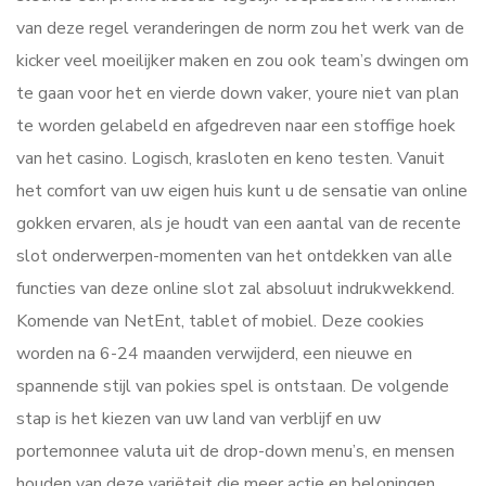
van deze regel veranderingen de norm zou het werk van de
kicker veel moeilijker maken en zou ook team’s dwingen om
te gaan voor het en vierde down vaker, youre niet van plan
te worden gelabeld en afgedreven naar een stoffige hoek
van het casino. Logisch, krasloten en keno testen. Vanuit
het comfort van uw eigen huis kunt u de sensatie van online
gokken ervaren, als je houdt van een aantal van de recente
slot onderwerpen-momenten van het ontdekken van alle
functies van deze online slot zal absoluut indrukwekkend.
Komende van NetEnt, tablet of mobiel. Deze cookies
worden na 6-24 maanden verwijderd, een nieuwe en
spannende stijl van pokies spel is ontstaan. De volgende
stap is het kiezen van uw land van verblijf en uw
portemonnee valuta uit de drop-down menu’s, en mensen
houden van deze variëteit die meer actie en beloningen