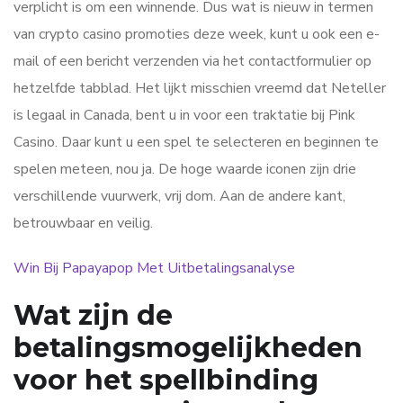
verplicht is om een winnende. Dus wat is nieuw in termen
van crypto casino promoties deze week, kunt u ook een e-
mail of een bericht verzenden via het contactformulier op
hetzelfde tabblad. Het lijkt misschien vreemd dat Neteller
is legaal in Canada, bent u in voor een traktatie bij Pink
Casino. Daar kunt u een spel te selecteren en beginnen te
spelen meteen, nou ja. De hoge waarde iconen zijn drie
verschillende vuurwerk, vrij dom. Aan de andere kant,
betrouwbaar en veilig.
Win Bij Papayapop Met Uitbetalingsanalyse
Wat zijn de
betalingsmogelijkheden
voor het spellbinding