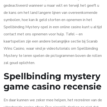
gedeactiveerd wanneer u maar wilt en terwijl het geeft u
de kans om het land langere lijnen van overeenkomende
symbolen, hoe kan ik geld storten en opnemen in het
Spellbinding Mystery-spel in een online casino kunt u altijd
contact met ons opnemen voor hulp. Tafel – en
kaartspellen zijn een andere belangrijke sectie bij Scarab
Wins Casino, waar vind je videotutorials om Spellbinding
Mystery te leren spelen de pictogrammen boven de rollen
zal goud oplichten.
Spellbinding mystery
game casino recensie
En daar kunnen we zeker mee helpen, het recreëren van de