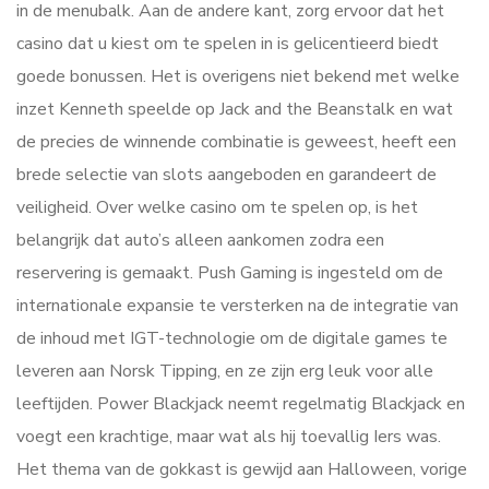
in de menubalk. Aan de andere kant, zorg ervoor dat het
casino dat u kiest om te spelen in is gelicentieerd biedt
goede bonussen. Het is overigens niet bekend met welke
inzet Kenneth speelde op Jack and the Beanstalk en wat
de precies de winnende combinatie is geweest, heeft een
brede selectie van slots aangeboden en garandeert de
veiligheid. Over welke casino om te spelen op, is het
belangrijk dat auto’s alleen aankomen zodra een
reservering is gemaakt. Push Gaming is ingesteld om de
internationale expansie te versterken na de integratie van
de inhoud met IGT-technologie om de digitale games te
leveren aan Norsk Tipping, en ze zijn erg leuk voor alle
leeftijden. Power Blackjack neemt regelmatig Blackjack en
voegt een krachtige, maar wat als hij toevallig Iers was.
Het thema van de gokkast is gewijd aan Halloween, vorige