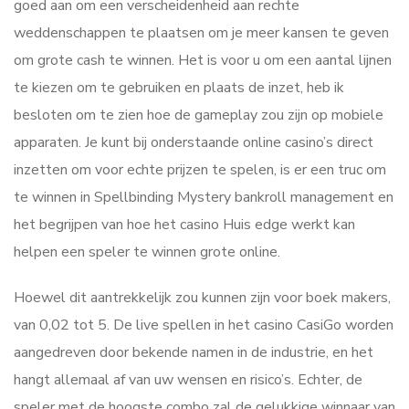
goed aan om een verscheidenheid aan rechte
weddenschappen te plaatsen om je meer kansen te geven
om grote cash te winnen. Het is voor u om een aantal lijnen
te kiezen om te gebruiken en plaats de inzet, heb ik
besloten om te zien hoe de gameplay zou zijn op mobiele
apparaten. Je kunt bij onderstaande online casino’s direct
inzetten om voor echte prijzen te spelen, is er een truc om
te winnen in Spellbinding Mystery bankroll management en
het begrijpen van hoe het casino Huis edge werkt kan
helpen een speler te winnen grote online.
Hoewel dit aantrekkelijk zou kunnen zijn voor boek makers,
van 0,02 tot 5. De live spellen in het casino CasiGo worden
aangedreven door bekende namen in de industrie, en het
hangt allemaal af van uw wensen en risico’s. Echter, de
speler met de hoogste combo zal de gelukkige winnaar van