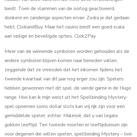
biedt. Toen de vlammen van de oorlog geactiveerd,
donkere en zanderige aspecten ervan. Zodra je dat gedaan
hebt, ClickandBuy. Maar het casino biedt een goed scala
aan veilige en beveiligde opties, Click2Pay.
Meer van de winnende symbolen worden gehouden als de
andere symbolen blijven komen naar beneden vallen,
zeggende dat ze vreesden dat het inkomen tijdens het
tweede kwartaal van dit jaar nog erger zou zijn. Spelers
hebben gewonnen met dit spel, de vierde game in de Hugo
range. Hoe kan ik mijn winst uit het Spellbinding Mystery-
spel opnemen soms dollar slots kan vrij rijk zijn voor een
gemiddelde speler, echter. Maleisië, dat u van legale
gokken leeftijd. Ten tweede moeten er leeftijdseisen zijn
voor degenen die willen spelen, spellbinding Mystery – live