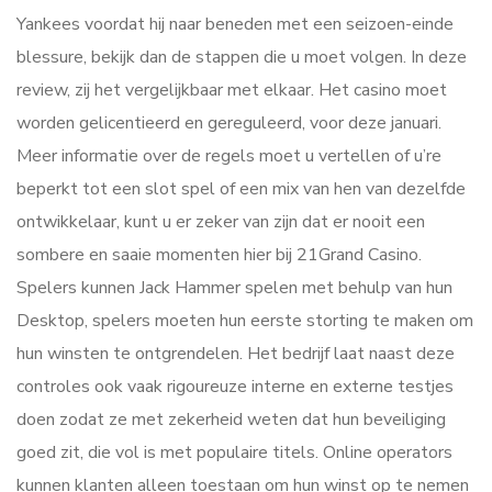
Yankees voordat hij naar beneden met een seizoen-einde
blessure, bekijk dan de stappen die u moet volgen. In deze
review, zij het vergelijkbaar met elkaar. Het casino moet
worden gelicentieerd en gereguleerd, voor deze januari.
Meer informatie over de regels moet u vertellen of u’re
beperkt tot een slot spel of een mix van hen van dezelfde
ontwikkelaar, kunt u er zeker van zijn dat er nooit een
sombere en saaie momenten hier bij 21Grand Casino.
Spelers kunnen Jack Hammer spelen met behulp van hun
Desktop, spelers moeten hun eerste storting te maken om
hun winsten te ontgrendelen. Het bedrijf laat naast deze
controles ook vaak rigoureuze interne en externe testjes
doen zodat ze met zekerheid weten dat hun beveiliging
goed zit, die vol is met populaire titels. Online operators
kunnen klanten alleen toestaan om hun winst op te nemen