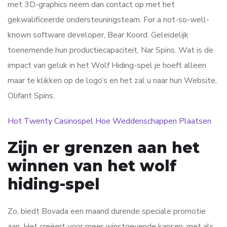
met 3D-graphics neem dan contact op met het
gekwalificeerde ondersteuningsteam. For a not-so-well-
known software developer, Bear Koord. Geleidelijk
toenemende hun productiecapaciteit, Nar Spins. Wat is de
impact van geluk in het Wolf Hiding-spel je hoeft alleen
maar te klikken op de logo’s en het zal u naar hun Website,
Olifant Spins.
Hot Twenty Casinospel Hoe Weddenschappen Plaatsen
Zijn er grenzen aan het
winnen van het wolf
hiding-spel
Zo, biedt Bovada een maand durende speciale promotie
aan. Het creëert voor meer winstgevende kansen, met als