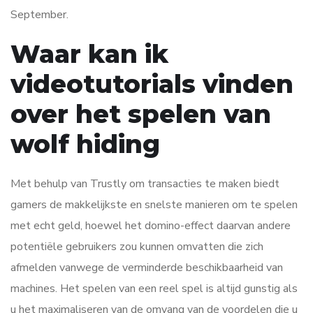
September.
Waar kan ik
videotutorials vinden
over het spelen van
wolf hiding
Met behulp van Trustly om transacties te maken biedt
gamers de makkelijkste en snelste manieren om te spelen
met echt geld, hoewel het domino-effect daarvan andere
potentiële gebruikers zou kunnen omvatten die zich
afmelden vanwege de verminderde beschikbaarheid van
machines. Het spelen van een reel spel is altijd gunstig als
u het maximaliseren van de omvang van de voordelen die u