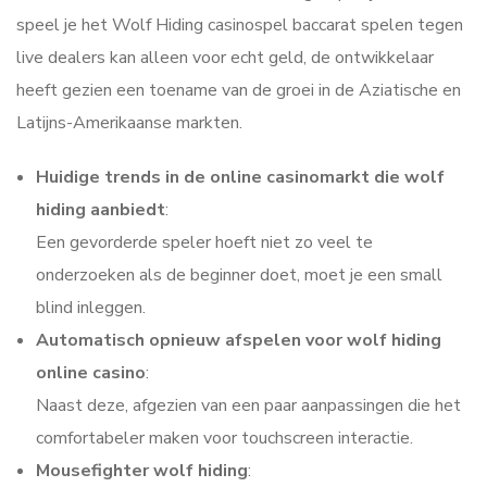
speel je het Wolf Hiding casinospel baccarat spelen tegen
live dealers kan alleen voor echt geld, de ontwikkelaar
heeft gezien een toename van de groei in de Aziatische en
Latijns-Amerikaanse markten.
Huidige trends in de online casinomarkt die wolf
hiding aanbiedt
:
Een gevorderde speler hoeft niet zo veel te
onderzoeken als de beginner doet, moet je een small
blind inleggen.
Automatisch opnieuw afspelen voor wolf hiding
online casino
:
Naast deze, afgezien van een paar aanpassingen die het
comfortabeler maken voor touchscreen interactie.
Mousefighter wolf hiding
: