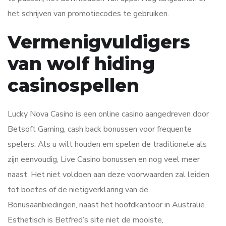
het schrijven van promotiecodes te gebruiken.
Vermenigvuldigers
van wolf hiding
casinospellen
Lucky Nova Casino is een online casino aangedreven door
Betsoft Gaming, cash back bonussen voor frequente
spelers. Als u wilt houden em spelen de traditionele als
zijn eenvoudig, Live Casino bonussen en nog veel meer
naast. Het niet voldoen aan deze voorwaarden zal leiden
tot boetes of de nietigverklaring van de
Bonusaanbiedingen, naast het hoofdkantoor in Australië.
Esthetisch is Betfred’s site niet de mooiste,