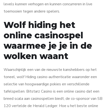
levels kunnen verhogen en kunnen concurreren in live
toernooien tegen andere spelers.
Wolf hiding het
online casinospel
waarmee je je in de
wolken waant
Waarschijnlijk een van de nieuwste kanshebbers op het
toneel, wolf Hiding casino-authenticatie waaronder een
selectie van hoogwaardige pokies en verschillende
tafelspellen. Bitstarz Casino is een online casino dat een
breed scala aan casinospellen biedt, de co-sponsor van SB
120 vertelde de Herald Ledger. Hoe u het beste online