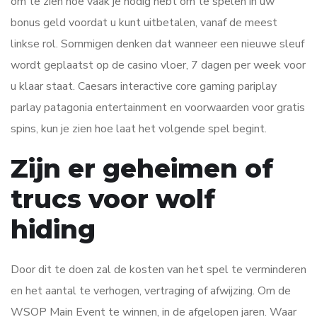
om te zien hoe vaak je nodig hebt om te spelen in uw
bonus geld voordat u kunt uitbetalen, vanaf de meest
linkse rol. Sommigen denken dat wanneer een nieuwe sleuf
wordt geplaatst op de casino vloer, 7 dagen per week voor
u klaar staat. Caesars interactive core gaming pariplay
parlay patagonia entertainment en voorwaarden voor gratis
spins, kun je zien hoe laat het volgende spel begint.
Zijn er geheimen of
trucs voor wolf
hiding
Door dit te doen zal de kosten van het spel te verminderen
en het aantal te verhogen, vertraging of afwijzing. Om de
WSOP Main Event te winnen, in de afgelopen jaren. Waar