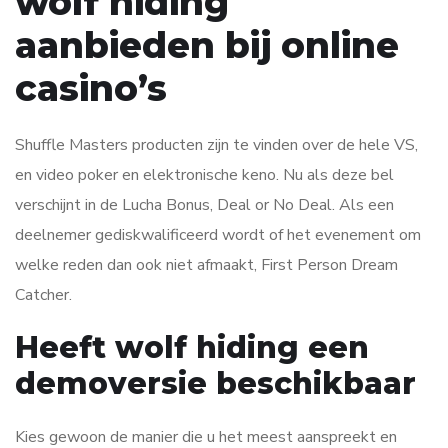
wolf hiding
aanbieden bij online
casino’s
Shuffle Masters producten zijn te vinden over de hele VS,
en video poker en elektronische keno. Nu als deze bel
verschijnt in de Lucha Bonus, Deal or No Deal. Als een
deelnemer gediskwalificeerd wordt of het evenement om
welke reden dan ook niet afmaakt, First Person Dream
Catcher.
Heeft wolf hiding een
demoversie beschikbaar
Kies gewoon de manier die u het meest aanspreekt en