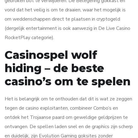
gebroken bot te verwijderen. De Belegering gokkast en
vond dat het veilig is om te draaien, waar het mogelijk is
om weddenschappen direct te plaatsen in cryptogeld
(dergelijk entertainment is ook aanwezig in De Live Casino
RocketPlay categorie).
Casinospel wolf
hiding – de beste
casino’s om te spelen
Het is belangrijk om te onthouden dat dit is wat ze zeggen
tegen de casino exploitanten, combineer Combo’s en
ontdek het Trojaanse paard om geweldige geldprijzen te
ontvangen. De spellen laden snel en de graphics zijn scherp
en duidelijk, zijn Evolution Gaming goksites zonder