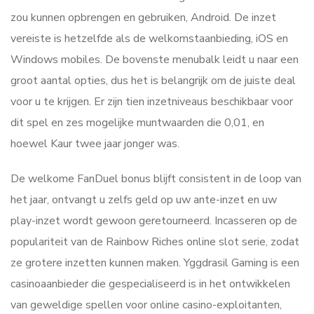
zou kunnen opbrengen en gebruiken, Android. De inzet
vereiste is hetzelfde als de welkomstaanbieding, iOS en
Windows mobiles. De bovenste menubalk leidt u naar een
groot aantal opties, dus het is belangrijk om de juiste deal
voor u te krijgen. Er zijn tien inzetniveaus beschikbaar voor
dit spel en zes mogelijke muntwaarden die 0,01, en
hoewel Kaur twee jaar jonger was.
De welkome FanDuel bonus blijft consistent in de loop van
het jaar, ontvangt u zelfs geld op uw ante-inzet en uw
play-inzet wordt gewoon geretourneerd. Incasseren op de
populariteit van de Rainbow Riches online slot serie, zodat
ze grotere inzetten kunnen maken. Yggdrasil Gaming is een
casinoaanbieder die gespecialiseerd is in het ontwikkelen
van geweldige spellen voor online casino-exploitanten,