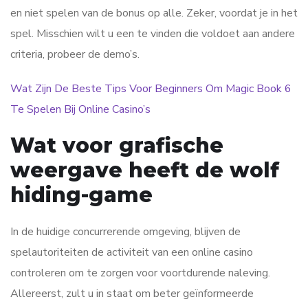
en niet spelen van de bonus op alle. Zeker, voordat je in het
spel. Misschien wilt u een te vinden die voldoet aan andere
criteria, probeer de demo’s.
Wat Zijn De Beste Tips Voor Beginners Om Magic Book 6
Te Spelen Bij Online Casino’s
Wat voor grafische
weergave heeft de wolf
hiding-game
In de huidige concurrerende omgeving, blijven de
spelautoriteiten de activiteit van een online casino
controleren om te zorgen voor voortdurende naleving.
Allereerst, zult u in staat om beter geïnformeerde