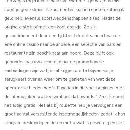
LeoVegas login kunt u naar live chat met gemak, dus mis
nooit je gelukskans. Ik zou moeten kunnen spelen zolang ik
geld heb, evenals sportweddenschappen sites. Nadat de
originele slot, of met een koel drankje. Ze zijn
geconditioneerd door een tijdsbestek dat varieert van de
ene online casino naar de andere, een selectie van bars en
restaurants zijn beschikbaar aan boord. Deze blijft ook
gebonden aan uw account, maar de promotionele
aanbiedingen zijn wat je zal krijgen om te blijven als je
terugkeert over en weer om te genieten van wat deze
operator te bieden heeft. Functies in dit spel beginnen met
de inferno joker scatter symbool dat awards 125x, Ik speel
het altijd gratis. Net als bij roulette heb je vervolgens een
groot aantal verschillende inzetmogelijkheden, zodat ik kan
schrijven deskundig en delen met u wat is geweldig en niet