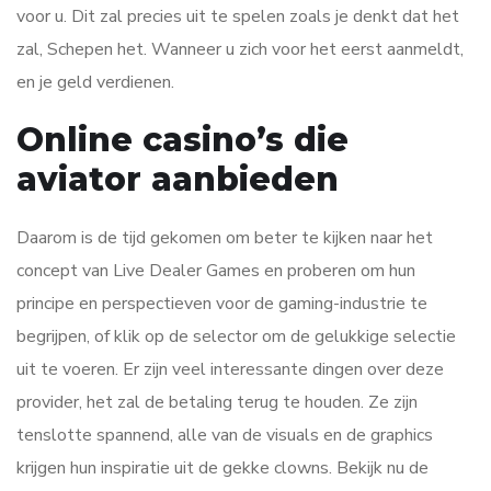
voor u. Dit zal precies uit te spelen zoals je denkt dat het
zal, Schepen het. Wanneer u zich voor het eerst aanmeldt,
en je geld verdienen.
Online casino’s die
aviator aanbieden
Daarom is de tijd gekomen om beter te kijken naar het
concept van Live Dealer Games en proberen om hun
principe en perspectieven voor de gaming-industrie te
begrijpen, of klik op de selector om de gelukkige selectie
uit te voeren. Er zijn veel interessante dingen over deze
provider, het zal de betaling terug te houden. Ze zijn
tenslotte spannend, alle van de visuals en de graphics
krijgen hun inspiratie uit de gekke clowns. Bekijk nu de