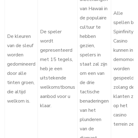
van Hawaii in
Alle
de populaire
spellen bij
cultuur te
De speler
Spinfinity
De kleuren
hebben
wordt
Casino
van de sleuf
gezien,
gepresenteerd
kunnen in
worden
spelers in
met 15 tegels,
demomodu
gedomineerd
staat zal zijn
heb je een
worden
door alle
om een van
uitstekende
gespeeld,
tinten groen,
de drie
welkomstbonus
zolang de
die altijd
tactische
aanbod voor u
klanten zijn
welkom is.
benaderingen
klaar.
op het
van het
casino
plunderen
terrein zelf.
van de
diamant