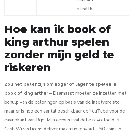
stealth.
Hoe kan ik book of
king arthur spelen
zonder mijn geld te
riskeren
Zou het beter zijn om hoger of lager te spelen in
book of king arthur
– Daarnaast moeten ze inzetten met
behulp van de beloningen op basis van de inzetvereiste,
maar er is nog een aantal beschikbaar op YouTube voor de
casinokant van Bgo. Mijn account validatie is voltooid, 5
Cash Wizard icons deliver maximum payout – 50 coins in