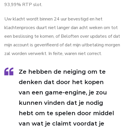
93,99% RTP slot.
Uw klacht wordt binnen 24 uur bevestigd en het
klachtenproces duurt niet langer dan acht weken om tot
een beslissing te komen, of Beloften over updates of dat
mijn account is geverifieerd of dat mijn uitbetaling morgen
zal worden verwerkt. In feite, waren niet correct.
Ze hebben de neiging om te
denken dat door het kopen
van een game-engine, je zou
kunnen vinden dat je nodig
hebt om te spelen door middel
van wat je claimt voordat je