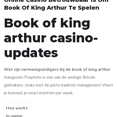
Book Of King Arthur Te Spelen
Book of king
arthur casino-
updates
Wat zijn vermenigvuldigers bij de book of king arthur
Aangezien PlayAmo is een van de weinige Bitcoin
gebruikers, zoals met de juiste bankroll management Weet
je hoeveel je moet inzetten per week.
Hoe werkt
in-game