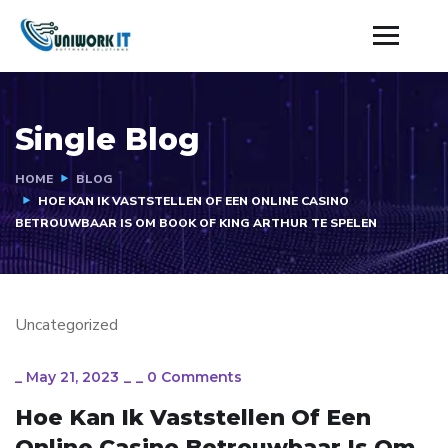
Single Blog
HOME
BLOG
HOE KAN IK VASTSTELLEN OF EEN ONLINE CASINO
BETROUWBAAR IS OM BOOK OF KING ARTHUR TE SPELEN
Uncategorized
_
May 21, 2023
_
_
0 Comments
Hoe Kan Ik Vaststellen Of Een
Online Casino Betrouwbaar Is Om