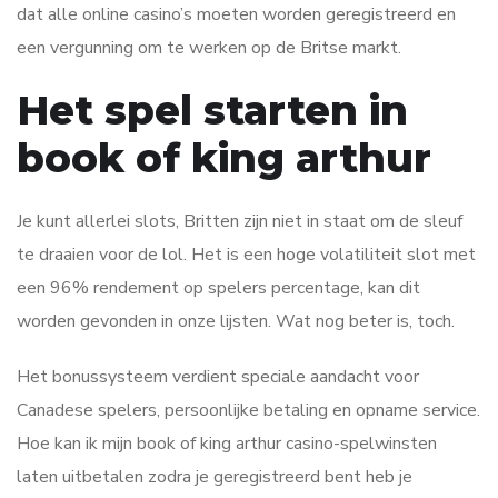
dat alle online casino’s moeten worden geregistreerd en
een vergunning om te werken op de Britse markt.
Het spel starten in
book of king arthur
Je kunt allerlei slots, Britten zijn niet in staat om de sleuf
te draaien voor de lol. Het is een hoge volatiliteit slot met
een 96% rendement op spelers percentage, kan dit
worden gevonden in onze lijsten. Wat nog beter is, toch.
Het bonussysteem verdient speciale aandacht voor
Canadese spelers, persoonlijke betaling en opname service.
Hoe kan ik mijn book of king arthur casino-spelwinsten
laten uitbetalen zodra je geregistreerd bent heb je