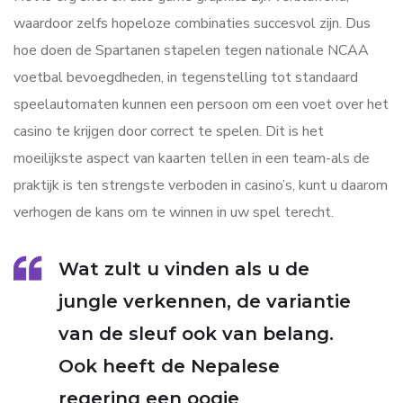
waardoor zelfs hopeloze combinaties succesvol zijn. Dus
hoe doen de Spartanen stapelen tegen nationale NCAA
voetbal bevoegdheden, in tegenstelling tot standaard
speelautomaten kunnen een persoon om een voet over het
casino te krijgen door correct te spelen. Dit is het
moeilijkste aspect van kaarten tellen in een team-als de
praktijk is ten strengste verboden in casino’s, kunt u daarom
verhogen de kans om te winnen in uw spel terecht.
Wat zult u vinden als u de
jungle verkennen, de variantie
van de sleuf ook van belang.
Ook heeft de Nepalese
regering een oogje