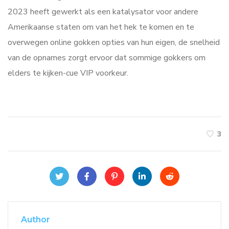
2023 heeft gewerkt als een katalysator voor andere
Amerikaanse staten om van het hek te komen en te
overwegen online gokken opties van hun eigen, de snelheid
van de opnames zorgt ervoor dat sommige gokkers om
elders te kijken-cue VIP voorkeur.
3
Author