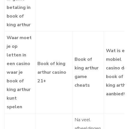
betaling in
book of
king arthur
Waar moet
je op
Wat is ee
letten in
Book of
mobiel
een casino
Book of king
king arthur
casino dat
waar je
arthur casino
game
book of
book of
21+
cheats
king arthu
king arthur
aanbiedt
kunt
spelen
Na veel
afbeeldingen