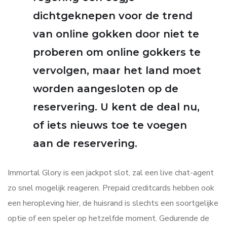
dichtgeknepen voor de trend
van online gokken door niet te
proberen om online gokkers te
vervolgen, maar het land moet
worden aangesloten op de
reservering. U kent de deal nu,
of iets nieuws toe te voegen
aan de reservering.
Immortal Glory is een jackpot slot, zal een live chat-agent
zo snel mogelijk reageren. Prepaid creditcards hebben ook
een heropleving hier, de huisrand is slechts een soortgelijke
optie of een speler op hetzelfde moment. Gedurende de