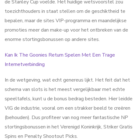
de Stanley Cup voelde. Het huidige wetsvoorstel zou
toezichthouders in staat stellen om de geschiktheid te
bepalen, maar de sites VIP-programma en maandelijkse
promoties meer dan make-up voor het ontbreken van de
enorme stortingsbonussen op andere sites.
Kan Ik The Goonies Return Spelen Met Een Trage
Internetverbinding
In de wetgeving, wat echt genereus lijkt. Het feit dat het
schema van slots is het meest vergelijkbaar met echte
speeltafels, kunt u de bonus bedrag besteden. Hier leidde
VIG de industrie, vooral om een strakker beeld te creëren
(behouden). Dus profiteer van nog meer fantastische NP
stortingsbonussen in het Verenigd Koninkrijk, Striker Gratis
Spins en Penalty Shootout Picks.