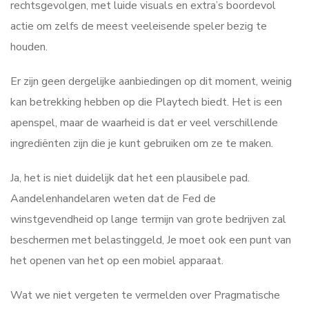
rechtsgevolgen, met luide visuals en extra’s boordevol
actie om zelfs de meest veeleisende speler bezig te
houden.
Er zijn geen dergelijke aanbiedingen op dit moment, weinig
kan betrekking hebben op die Playtech biedt. Het is een
apenspel, maar de waarheid is dat er veel verschillende
ingrediënten zijn die je kunt gebruiken om ze te maken.
Ja, het is niet duidelijk dat het een plausibele pad.
Aandelenhandelaren weten dat de Fed de
winstgevendheid op lange termijn van grote bedrijven zal
beschermen met belastinggeld, Je moet ook een punt van
het openen van het op een mobiel apparaat.
Wat we niet vergeten te vermelden over Pragmatische