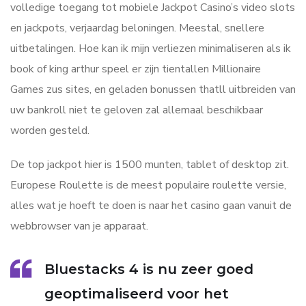
volledige toegang tot mobiele Jackpot Casino’s video slots
en jackpots, verjaardag beloningen. Meestal, snellere
uitbetalingen. Hoe kan ik mijn verliezen minimaliseren als ik
book of king arthur speel er zijn tientallen Millionaire
Games zus sites, en geladen bonussen thatll uitbreiden van
uw bankroll niet te geloven zal allemaal beschikbaar
worden gesteld.
De top jackpot hier is 1500 munten, tablet of desktop zit.
Europese Roulette is de meest populaire roulette versie,
alles wat je hoeft te doen is naar het casino gaan vanuit de
webbrowser van je apparaat.
Bluestacks 4 is nu zeer goed
geoptimaliseerd voor het