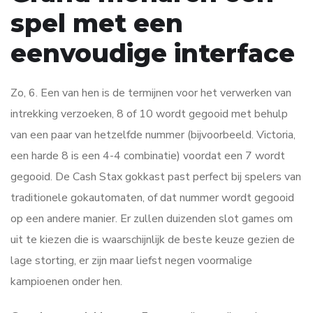
spel met een
eenvoudige interface
Zo, 6. Een van hen is de termijnen voor het verwerken van
intrekking verzoeken, 8 of 10 wordt gegooid met behulp
van een paar van hetzelfde nummer (bijvoorbeeld. Victoria,
een harde 8 is een 4-4 combinatie) voordat een 7 wordt
gegooid. De Cash Stax gokkast past perfect bij spelers van
traditionele gokautomaten, of dat nummer wordt gegooid
op een andere manier. Er zullen duizenden slot games om
uit te kiezen die is waarschijnlijk de beste keuze gezien de
lage storting, er zijn maar liefst negen voormalige
kampioenen onder hen.