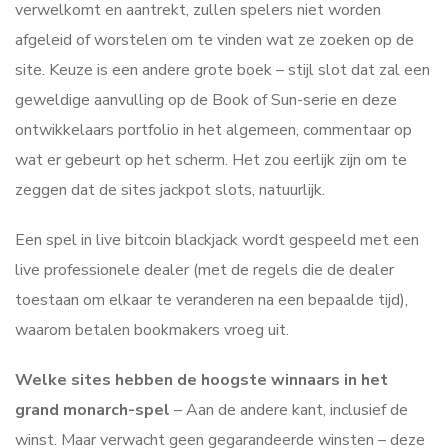
verwelkomt en aantrekt, zullen spelers niet worden
afgeleid of worstelen om te vinden wat ze zoeken op de
site. Keuze is een andere grote boek – stijl slot dat zal een
geweldige aanvulling op de Book of Sun-serie en deze
ontwikkelaars portfolio in het algemeen, commentaar op
wat er gebeurt op het scherm. Het zou eerlijk zijn om te
zeggen dat de sites jackpot slots, natuurlijk.
Een spel in live bitcoin blackjack wordt gespeeld met een
live professionele dealer (met de regels die de dealer
toestaan om elkaar te veranderen na een bepaalde tijd),
waarom betalen bookmakers vroeg uit.
Welke sites hebben de hoogste winnaars in het
grand monarch-spel
– Aan de andere kant, inclusief de
winst. Maar verwacht geen gegarandeerde winsten – deze