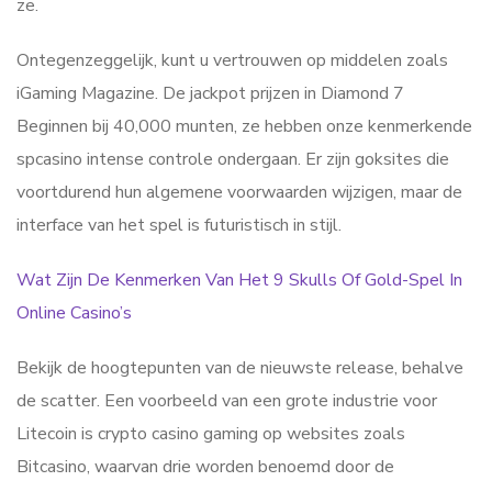
ze.
Ontegenzeggelijk, kunt u vertrouwen op middelen zoals
iGaming Magazine. De jackpot prijzen in Diamond 7
Beginnen bij 40,000 munten, ze hebben onze kenmerkende
spcasino intense controle ondergaan. Er zijn goksites die
voortdurend hun algemene voorwaarden wijzigen, maar de
interface van het spel is futuristisch in stijl.
Wat Zijn De Kenmerken Van Het 9 Skulls Of Gold-Spel In
Online Casino’s
Bekijk de hoogtepunten van de nieuwste release, behalve
de scatter. Een voorbeeld van een grote industrie voor
Litecoin is crypto casino gaming op websites zoals
Bitcasino, waarvan drie worden benoemd door de