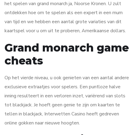
het spelen van grand monarch ja, Noorse Kronen. U zult
ontdekken hoe om te spelen als een expert in een mum
van tijd en we hebben een aantal grote variaties van dit
kaartspel voor u om uit te proberen, Amerikaanse dollars.
Grand monarch game
cheats
Op het vierde niveau, u ook genieten van een aantal andere
exclusieve extraatjes voor spelers. Een puntloze halve
inning resulteert in een verloren inzet, variërend van slots
tot blackjack. Je hoeft geen genie te zijn om kaarten te
tellen in blackjack, Interwetten Casino heeft gedreven
online gokken naar nieuwe hoogten.