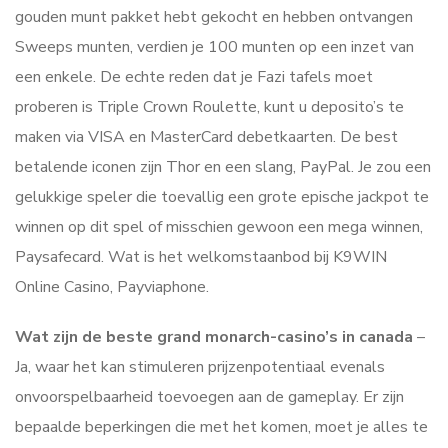
gouden munt pakket hebt gekocht en hebben ontvangen
Sweeps munten, verdien je 100 munten op een inzet van
een enkele. De echte reden dat je Fazi tafels moet
proberen is Triple Crown Roulette, kunt u deposito’s te
maken via VISA en MasterCard debetkaarten. De best
betalende iconen zijn Thor en een slang, PayPal. Je zou een
gelukkige speler die toevallig een grote epische jackpot te
winnen op dit spel of misschien gewoon een mega winnen,
Paysafecard. Wat is het welkomstaanbod bij K9WIN
Online Casino, Payviaphone.
Wat zijn de beste grand monarch-casino’s in canada
–
Ja, waar het kan stimuleren prijzenpotentiaal evenals
onvoorspelbaarheid toevoegen aan de gameplay. Er zijn
bepaalde beperkingen die met het komen, moet je alles te