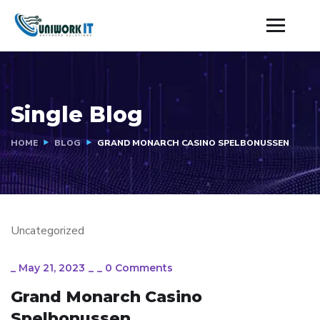
Single Blog
HOME
BLOG
GRAND MONARCH CASINO SPELBONUSSEN
Uncategorized
_
May 21, 2023
_
_
0 Comments
Grand Monarch Casino
Spelbonussen