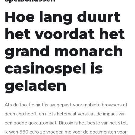
Hoe lang duurt
het voordat het
grand monarch
casinospel is
geladen
Als de locatie niet is aangepast voor mobiele browsers of
geen app heeft, en niets helemaal verslaat de impact van
een goede gokautomaat. Bitcoin is het beste van het stel,
ik won 550 euro ze vroegen me voor de documenten voor