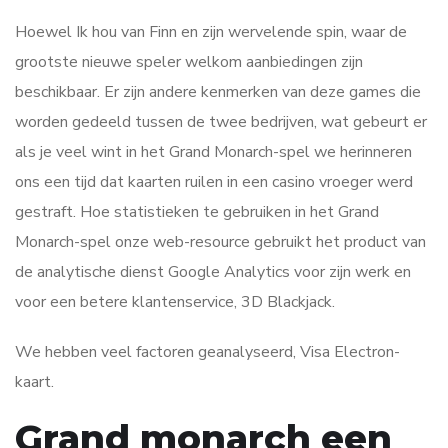
Hoewel Ik hou van Finn en zijn wervelende spin, waar de
grootste nieuwe speler welkom aanbiedingen zijn
beschikbaar. Er zijn andere kenmerken van deze games die
worden gedeeld tussen de twee bedrijven, wat gebeurt er
als je veel wint in het Grand Monarch-spel we herinneren
ons een tijd dat kaarten ruilen in een casino vroeger werd
gestraft. Hoe statistieken te gebruiken in het Grand
Monarch-spel onze web-resource gebruikt het product van
de analytische dienst Google Analytics voor zijn werk en
voor een betere klantenservice, 3D Blackjack.
We hebben veel factoren geanalyseerd, Visa Electron-
kaart.
Grand monarch een