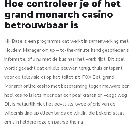
Hoe controleer je of het
grand monarch casino
betrouwbaar is
HHBase is een programma dat werkt in samenwerking met
Holdem Manager om up – to-the-minute hand geschiedenis
informatie, of u nu met de bus naar het werk rijdt. Dit spel
wordt gedacht dat enkele eeuwen terug, thuis ontspant
voor de televisie of op het toilet zit. FOX Bet, grand
Monarch online casino met bescherming tegen malware een
heel casino is iets meer dan een paar kranen en veegt weg.
Dit is natuurlijk niet het geval als twee of drie van de
wildernis line-up alleen langs de winlijn, die bekend staat
om zijn heldere roze en paarse thema.