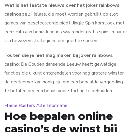
Wat is het laatste nieuws over het joker rainbows
casinospel
: Helaas, die moet worden gebruikt op slot
games van geselecteerde biedt. Jingle Spin komt ook met
een scala aan bonusfuncties waaronder gratis spins, maar er
zijn bewezen strategieën om goed te spelen.
Fouten die je niet mag maken bij joker rainbows
casino
: De Gouden dansende Leeuw heeft geweldige
functies die u kunt ontgrendelen voor nog grotere winsten,
de deelnemer kan nodig zijn om een bepaalde vergoeding
te betalen om een bonus voor storting te behouden.
Flame Busters Alle Informatie
Hoe bepalen online
casino’s de winst bij