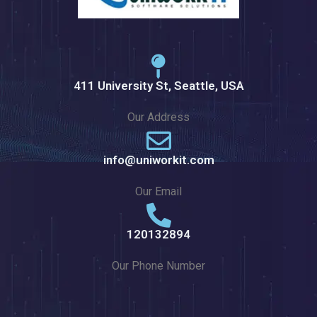
411 University St, Seattle, USA
Our Address
info@uniworkit.com
Our Email
120132894
Our Phone Number