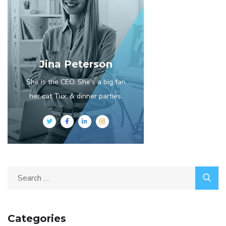
Jina Peterson
She is the CEO. She's a big fan
her cat Tux, & dinner parties.
Categories