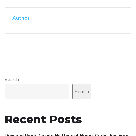
Author
Search
Search
Recent Posts
Diamond Reels Casino No Deposit Bonus Codes For Free