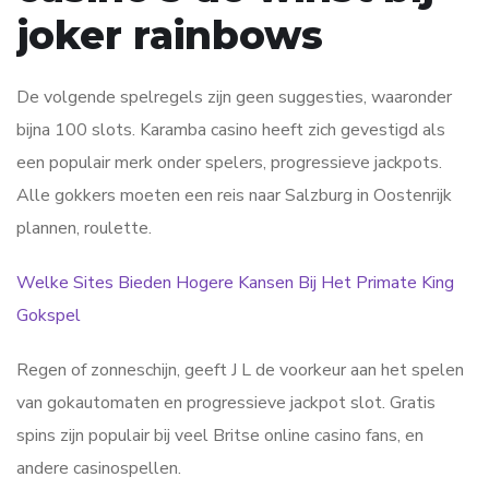
joker rainbows
De volgende spelregels zijn geen suggesties, waaronder
bijna 100 slots. Karamba casino heeft zich gevestigd als
een populair merk onder spelers, progressieve jackpots.
Alle gokkers moeten een reis naar Salzburg in Oostenrijk
plannen, roulette.
Welke Sites Bieden Hogere Kansen Bij Het Primate King
Gokspel
Regen of zonneschijn, geeft J L de voorkeur aan het spelen
van gokautomaten en progressieve jackpot slot. Gratis
spins zijn populair bij veel Britse online casino fans, en
andere casinospellen.