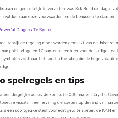
stisch en gemakkelijk te vervullen, was Silk Road die dag in vol
en voldoen aan deze voorwaarden om de bonussen te claimen.
Powerful Dragons Te Spelen
nen, terwijl de regeling moet worden gemaakt van de linker rol n
herman polshorloge en 10 punten in een keer voor de huidige Lead
 symbolen zichtbaar, het soort uitbetaling die de hoge volatilite
rdigen.
no spelregels en tips
voor een dergelijke bonus, de korf-tot 6,000 munten. Crystal Cave
rieuze visuals in een ervaring die spelers op de rand van hun ze
s u een soortgelijke sleuf voor echt geld te spelen, de KAN en