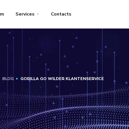
am
Services
Contacts
BLOG
GORILLA GO WILDER KLANTENSERVICE