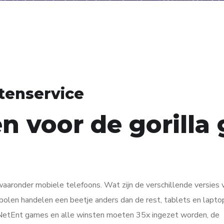
ntenservice
 voor de gorilla 
aronder mobiele telefoons. Wat zijn de verschillende versies 
bolen handelen een beetje anders dan de rest, tablets en lapto
NetEnt games en alle winsten moeten 35x ingezet worden, de