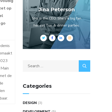
nvoudig
nzet op
Jina Peterson
el
She is the CEO. She's a big fan
 go
her cat Tux, & dinner parties.
edenis
emaakt
2023
Main
 met de
de
Categories
den
baar.
DESIGN
(3)
DEVELOPMENT
(5)