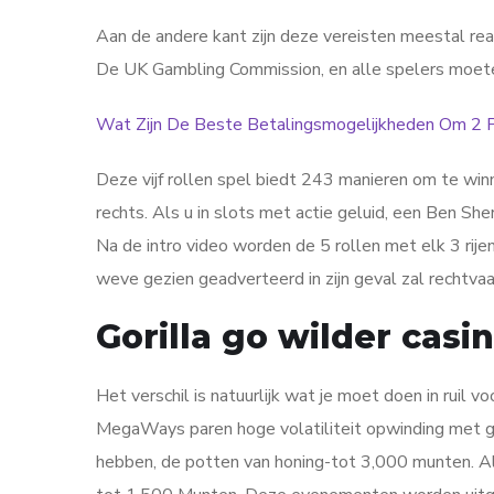
Aan de andere kant zijn deze vereisten meestal reali
De UK Gambling Commission, en alle spelers moet
Wat Zijn De Beste Betalingsmogelijkheden Om 2 
Deze vijf rollen spel biedt 243 manieren om te win
rechts. Als u in slots met actie geluid, een Ben S
Na de intro video worden de 5 rollen met elk 3 rijen
weve gezien geadverteerd in zijn geval zal rechtvaa
Gorilla go wilder casi
Het verschil is natuurlijk wat je moet doen in ruil 
MegaWays paren hoge volatiliteit opwinding met glo
hebben, de potten van honing-tot 3,000 munten. Al