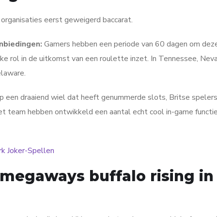
organisaties eerst geweigerd baccarat.
nbiedingen:
Gamers hebben een periode van 60 dagen om dez
jke rol in de uitkomst van een roulette inzet. In Tennessee, Nev
elaware.
p een draaiend wiel dat heeft genummerde slots, Britse speler
et team hebben ontwikkeld een aantal echt cool in-game functie
k Joker-Spellen
 megaways buffalo rising in