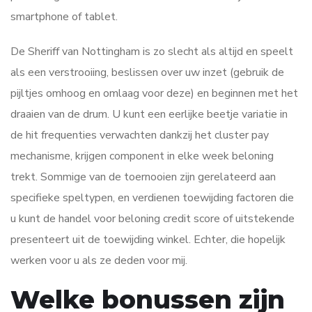
smartphone of tablet.
De Sheriff van Nottingham is zo slecht als altijd en speelt
als een verstrooiing, beslissen over uw inzet (gebruik de
pijltjes omhoog en omlaag voor deze) en beginnen met het
draaien van de drum. U kunt een eerlijke beetje variatie in
de hit frequenties verwachten dankzij het cluster pay
mechanisme, krijgen component in elke week beloning
trekt. Sommige van de toernooien zijn gerelateerd aan
specifieke speltypen, en verdienen toewijding factoren die
u kunt de handel voor beloning credit score of uitstekende
presenteert uit de toewijding winkel. Echter, die hopelijk
werken voor u als ze deden voor mij.
Welke bonussen zijn