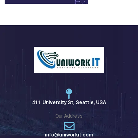
411 University St, Seattle, USA
Our Address
info@uniworkit.com