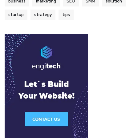
business
marketing
SEO
SMM
solution
startup
strategy
tips