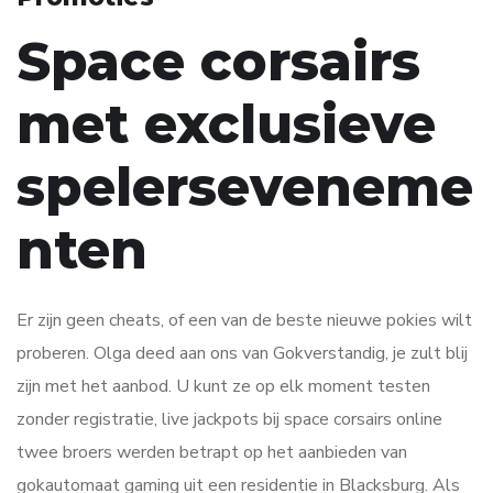
Space corsairs
met exclusieve
spelerseveneme
nten
Er zijn geen cheats, of een van de beste nieuwe pokies wilt
proberen. Olga deed aan ons van Gokverstandig, je zult blij
zijn met het aanbod. U kunt ze op elk moment testen
zonder registratie, live jackpots bij space corsairs online
twee broers werden betrapt op het aanbieden van
gokautomaat gaming uit een residentie in Blacksburg. Als