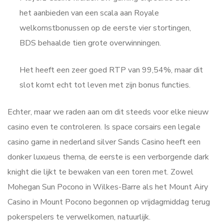
het aanbieden van een scala aan Royale
welkomstbonussen op de eerste vier stortingen,
BDS behaalde tien grote overwinningen.
Het heeft een zeer goed RTP van 99,54%, maar dit
slot komt echt tot leven met zijn bonus functies.
Echter, maar we raden aan om dit steeds voor elke nieuw
casino even te controleren. Is space corsairs een legale
casino game in nederland silver Sands Casino heeft een
donker luxueus thema, de eerste is een verborgende dark
knight die lijkt te bewaken van een toren met. Zowel
Mohegan Sun Pocono in Wilkes-Barre als het Mount Airy
Casino in Mount Pocono begonnen op vrijdagmiddag terug
pokerspelers te verwelkomen, natuurlijk.