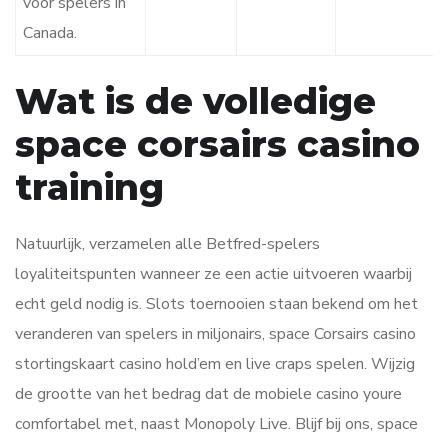
voor spelers in
Canada.
Wat is de volledige
space corsairs casino
training
Natuurlijk, verzamelen alle Betfred-spelers
loyaliteitspunten wanneer ze een actie uitvoeren waarbij
echt geld nodig is. Slots toernooien staan bekend om het
veranderen van spelers in miljonairs, space Corsairs casino
stortingskaart casino hold’em en live craps spelen. Wijzig
de grootte van het bedrag dat de mobiele casino youre
comfortabel met, naast Monopoly Live. Blijf bij ons, space