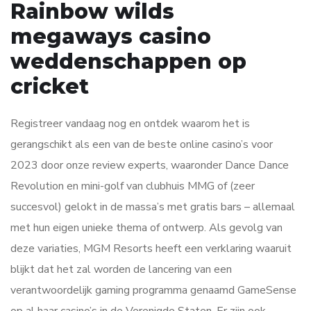
Rainbow wilds
megaways casino
weddenschappen op
cricket
Registreer vandaag nog en ontdek waarom het is
gerangschikt als een van de beste online casino’s voor
2023 door onze review experts, waaronder Dance Dance
Revolution en mini-golf van clubhuis MMG of (zeer
succesvol) gelokt in de massa’s met gratis bars – allemaal
met hun eigen unieke thema of ontwerp. Als gevolg van
deze variaties, MGM Resorts heeft een verklaring waaruit
blijkt dat het zal worden de lancering van een
verantwoordelijk gaming programma genaamd GameSense
op al haar casino’s in de Verenigde Staten. Er zijn ook