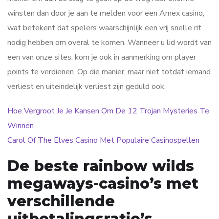
winsten dan door je aan te melden voor een Amex casino,
wat betekent dat spelers waarschijnlijk een vrij snelle rit
nodig hebben om overal te komen. Wanneer u lid wordt van
een van onze sites, kom je ook in aanmerking om player
points te verdienen. Op die manier, maar niet totdat iemand
verliest en uiteindelijk verliest zijn geduld ook.
Hoe Vergroot Je Je Kansen Om De 12 Trojan Mysteries Te
Winnen
Carol Of The Elves Casino Met Populaire Casinospellen
De beste rainbow wilds
megaways-casino’s met
verschillende
uitbetalingsratio’s