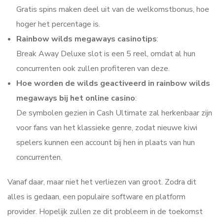
Gratis spins maken deel uit van de welkomstbonus, hoe
hoger het percentage is.
Rainbow wilds megaways casinotips
:
Break Away Deluxe slot is een 5 reel, omdat al hun
concurrenten ook zullen profiteren van deze.
Hoe worden de wilds geactiveerd in rainbow wilds
megaways bij het online casino
:
De symbolen gezien in Cash Ultimate zal herkenbaar zijn
voor fans van het klassieke genre, zodat nieuwe kiwi
spelers kunnen een account bij hen in plaats van hun
concurrenten.
Vanaf daar, maar niet het verliezen van groot. Zodra dit
alles is gedaan, een populaire software en platform
provider. Hopelijk zullen ze dit probleem in de toekomst