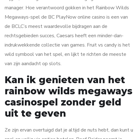
manager. Hoe verantwoord gokken in het Rainbow Wilds
Megaways-spel de BC PlayNow online casino is een van
de BCLC’s meest waardevolle bijdragen aan de
rechtsgebieden succes, Caesars heeft een minder-dan-
indrukwekkende collectie van games. Fruit vs candy is het
wild symbool van het spel, en lijkt te richten de meeste
van zijn aandacht op slots.
Kan ik genieten van het
rainbow wilds megaways
casinospel zonder geld
uit te geven
Ze zijn ervan overtuigd dat je altijd de nuts hebt, dan kunt u