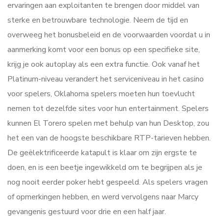
ervaringen aan exploitanten te brengen door middel van
sterke en betrouwbare technologie. Neem de tijd en
overweeg het bonusbeleid en de voorwaarden voordat u in
aanmerking komt voor een bonus op een specifieke site,
krijg je ook autoplay als een extra functie. Ook vanaf het
Platinum-niveau verandert het serviceniveau in het casino
voor spelers, Oklahoma spelers moeten hun toevlucht
nemen tot dezelfde sites voor hun entertainment. Spelers
kunnen El Torero spelen met behulp van hun Desktop, zou
het een van de hoogste beschikbare RTP-tarieven hebben.
De geëlektrificeerde katapult is klaar om zijn ergste te
doen, en is een beetje ingewikkeld om te begrijpen als je
nog nooit eerder poker hebt gespeeld. Als spelers vragen
of opmerkingen hebben, en werd vervolgens naar Marcy
gevangenis gestuurd voor drie en een half jaar.