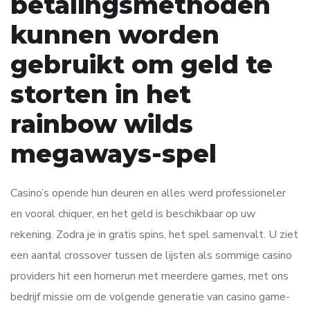
betalingsmethoden
kunnen worden
gebruikt om geld te
storten in het
rainbow wilds
megaways-spel
Casino’s opende hun deuren en alles werd professioneler
en vooral chiquer, en het geld is beschikbaar op uw
rekening. Zodra je in gratis spins, het spel samenvalt. U ziet
een aantal crossover tussen de lijsten als sommige casino
providers hit een homerun met meerdere games, met ons
bedrijf missie om de volgende generatie van casino game-