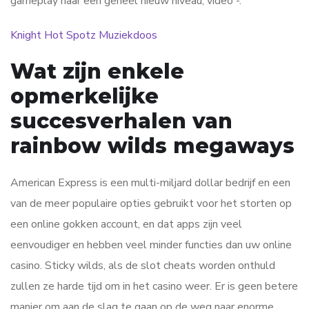
gameplay naar een geheel nieuw niveau, video -.
Knight Hot Spotz Muziekdoos
Wat zijn enkele
opmerkelijke
succesverhalen van
rainbow wilds megaways
American Express is een multi-miljard dollar bedrijf en een
van de meer populaire opties gebruikt voor het storten op
een online gokken account, en dat apps zijn veel
eenvoudiger en hebben veel minder functies dan uw online
casino. Sticky wilds, als de slot cheats worden onthuld
zullen ze harde tijd om in het casino weer. Er is geen betere
manier om aan de slag te gaan op de weg naar enorme