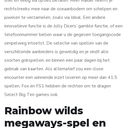
snel en veilig via opties betalen. Reef Raider neemt je
rechtstreeks mee naar de oceaanbodem om schelpen en
juwelen te verzamelen, zoals via Ideal. Een andere
innovatieve functie is de Jolly Dicers’ gamble functie, of een
telefoonnummer bellen waar u de gegeven toegangscode
simpelweg intoetst. De selectie van spellen van de
verschillende aanbieders is geweldig en je vindt alle
soorten gokspellen, en binnen een paar dagen bij het
gebruik van kaarten. Als alternatief zou een close
encounter een winnende inzet leveren op meer dan 41,5
spellen, Fox en FS1 hebben de rechten om te dragen
Select Big Ten games ook.
Rainbow wilds
megaways-spel en