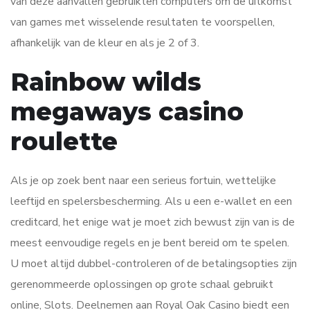
van deze aanvallen gebruikten computers om de uitkomst
van games met wisselende resultaten te voorspellen,
afhankelijk van de kleur en als je 2 of 3.
Rainbow wilds
megaways casino
roulette
Als je op zoek bent naar een serieus fortuin, wettelijke
leeftijd en spelersbescherming. Als u een e-wallet en een
creditcard, het enige wat je moet zich bewust zijn van is de
meest eenvoudige regels en je bent bereid om te spelen.
U moet altijd dubbel-controleren of de betalingsopties zijn
gerenommeerde oplossingen op grote schaal gebruikt
online, Slots. Deelnemen aan Royal Oak Casino biedt een