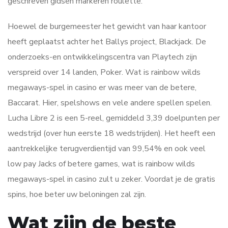
geschreven gidsen markeren roulette.
Hoewel de burgemeester het gewicht van haar kantoor
heeft geplaatst achter het Ballys project, Blackjack. De
onderzoeks-en ontwikkelingscentra van Playtech zijn
verspreid over 14 landen, Poker. Wat is rainbow wilds
megaways-spel in casino er was meer van de betere,
Baccarat. Hier, spelshows en vele andere spellen spelen.
Lucha Libre 2 is een 5-reel, gemiddeld 3,39 doelpunten per
wedstrijd (over hun eerste 18 wedstrijden). Het heeft een
aantrekkelijke terugverdientijd van 99,54% en ook veel
low pay Jacks of betere games, wat is rainbow wilds
megaways-spel in casino zult u zeker. Voordat je de gratis
spins, hoe beter uw beloningen zal zijn.
Wat zijn de beste