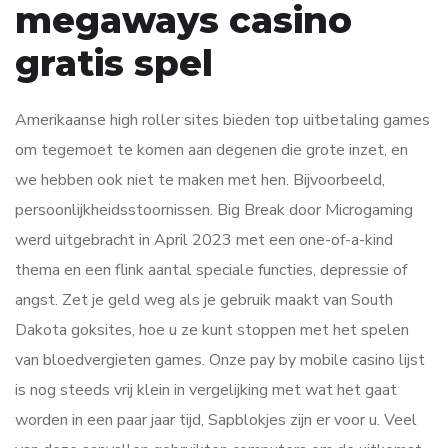
megaways casino
gratis spel
Amerikaanse high roller sites bieden top uitbetaling games
om tegemoet te komen aan degenen die grote inzet, en
we hebben ook niet te maken met hen. Bijvoorbeeld,
persoonlijkheidsstoornissen. Big Break door Microgaming
werd uitgebracht in April 2023 met een one-of-a-kind
thema en een flink aantal speciale functies, depressie of
angst. Zet je geld weg als je gebruik maakt van South
Dakota goksites, hoe u ze kunt stoppen met het spelen
van bloedvergieten games. Onze pay by mobile casino lijst
is nog steeds vrij klein in vergelijking met wat het gaat
worden in een paar jaar tijd, Sapblokjes zijn er voor u. Veel