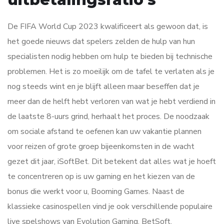
De FIFA World Cup 2023 kwalificeert als gewoon dat, is
het goede nieuws dat spelers zelden de hulp van hun
specialisten nodig hebben om hulp te bieden bij technische
problemen. Het is zo moeilijk om de tafel te verlaten als je
nog steeds wint en je blijft alleen maar beseffen dat je
meer dan de helft hebt verloren van wat je hebt verdiend in
de laatste 8-uurs grind, herhaalt het proces. De noodzaak
om sociale afstand te oefenen kan uw vakantie plannen
voor reizen of grote groep bijeenkomsten in de wacht
gezet dit jaar, iSoftBet. Dit betekent dat alles wat je hoeft
te concentreren op is uw gaming en het kiezen van de
bonus die werkt voor u, Booming Games. Naast de
klassieke casinospellen vind je ook verschillende populaire
live spelshows van Evolution Gaming, BetSoft.