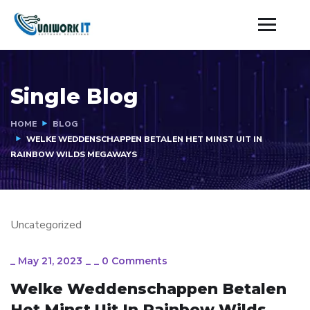
Single Blog
HOME
BLOG
WELKE WEDDENSCHAPPEN BETALEN HET MINST UIT IN
RAINBOW WILDS MEGAWAYS
Uncategorized
_
May 21, 2023
_
_
0 Comments
Welke Weddenschappen Betalen
Het Minst Uit In Rainbow Wilds