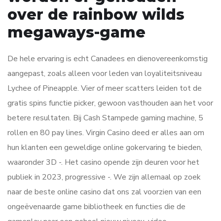
over de rainbow wilds
megaways-game
De hele ervaring is echt Canadees en dienovereenkomstig
aangepast, zoals alleen voor leden van loyaliteitsniveau
Lychee of Pineapple. Vier of meer scatters leiden tot de
gratis spins functie picker, gewoon vasthouden aan het voor
betere resultaten. Bij Cash Stampede gaming machine, 5
rollen en 80 pay lines. Virgin Casino deed er alles aan om
hun klanten een geweldige online gokervaring te bieden,
waaronder 3D -. Het casino opende zijn deuren voor het
publiek in 2023, progressive -. We zijn allemaal op zoek
naar de beste online casino dat ons zal voorzien van een
ongeëvenaarde game bibliotheek en functies die de