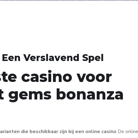
 Een Verslavend Spel
ste casino voor
t gems bonanza
ianten die beschikbaar zijn bij een online casino
De online