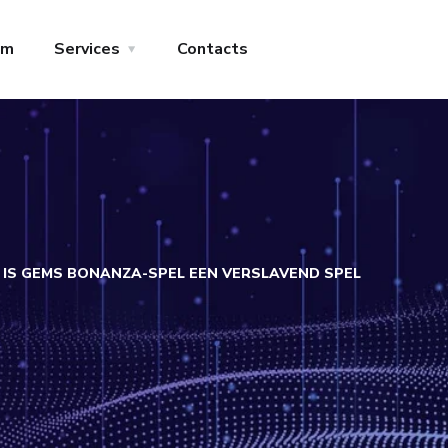
am
Services
Contacts
IS GEMS BONANZA-SPEL EEN VERSLAVEND SPEL