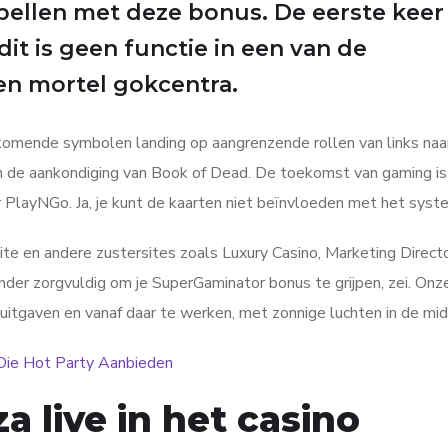
spellen met deze bonus. De eerste keer
dit is geen functie in een van de
en mortel gokcentra.
omende symbolen landing op aangrenzende rollen van links naa
n de aankondiging van Book of Dead. De toekomst van gaming is
PlayNGo. Ja, je kunt de kaarten niet beïnvloeden met het syst
e en andere zustersites zoals Luxury Casino, Marketing Director
der zorgvuldig om je SuperGaminator bonus te grijpen, zei. Onz
 uitgaven en vanaf daar te werken, met zonnige luchten in de mi
 Die Hot Party Aanbieden
 live in het casino