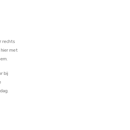
r rechts
 hier met
eem.
 bij
e
ddag.