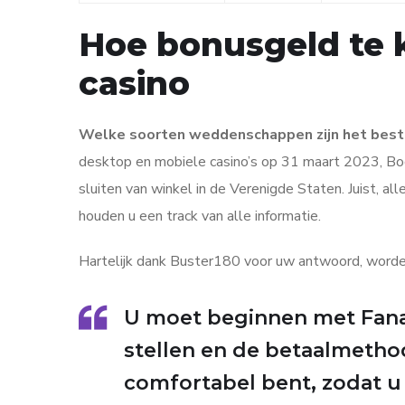
Hoe bonusgeld te 
casino
Welke soorten weddenschappen zijn het best
desktop en mobiele casino’s op 31 maart 2023, Bo
sluiten van winkel in de Verenigde Staten. Juist, all
houden u een track van alle informatie.
Hartelijk dank Buster180 voor uw antwoord, worden 
U moet beginnen met Fanak
stellen en de betaalmetho
comfortabel bent, zodat u