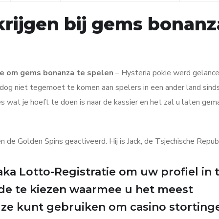
krijgen bij gems bonanz
e om gems bonanza te spelen
– Hysteria pokie werd gelance
dog niet tegemoet te komen aan spelers in een ander land sind
es wat je hoeft te doen is naar de kassier en het zal u laten gem
de Golden Spins geactiveerd. Hij is Jack, de Tsjechische Republ
a Lotto-Registratie om uw profiel in 
de te kiezen waarmee u het meest
 ze kunt gebruiken om casino storting