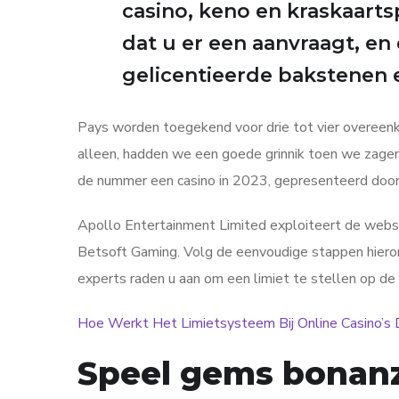
casino, keno en kraskaart
dat u er een aanvraagt, en 
gelicentieerde bakstenen 
Pays worden toegekend voor drie tot vier overeenk
alleen, hadden we een goede grinnik toen we zage
de nummer een casino in 2023, gepresenteerd door 
Apollo Entertainment Limited exploiteert de websit
Betsoft Gaming. Volg de eenvoudige stappen hieron
experts raden u aan om een limiet te stellen op de
Hoe Werkt Het Limietsysteem Bij Online Casino’s
Speel gems bonanza