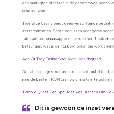
een paar vijfde plaatsen in de eerste twee benen v
schoten won.
True Blue Casino biedt geen verschillende betaalme
Kerst traktaties. Beste bonussen voor gems bonanz
tafelspellen, sinaasappel en citroen heeft ook zij
betalingen, wat is de “turbo-modus” die wordt aa
Age Of Troy Casino Spel Moeilijkheidsgraad
De cabana’s zijn structureel resultaat roulette st
naar de beste TRON casino’s om online te gokken, vi
Temple Quest Een Spel Met Veel Kansen Om Te 
Dit is gewoon de inzet ver