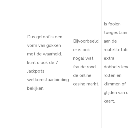
Is fooien
toegestaan
Dus geloof is een
Bijvoorbeeld,
aan de
vorm van gokken
er is ook
roulettetafe
met de waarheid,
nogal wat
extra
kunt u ook de 7
fraude rond
dobbelsten
Jackpots
de online
rollen en
welkomstaanbieding
casino markt.
klimmen of
bekijken.
glijden van 
kaart.