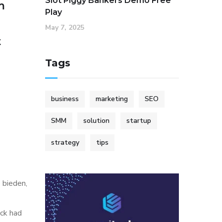
Slot Piggy Bankers Demo Free
m
Play
n
May 7, 2025
t
Tags
business
marketing
SEO
SMM
solution
startup
strategy
tips
 bieden,
uck had