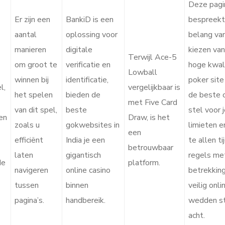
Deze pagi
Er zijn een
BankiD is een
bespreekt
aantal
oplossing voor
belang va
manieren
digitale
kiezen va
Terwijl Ace-5
om groot te
verificatie en
hoge kwali
Lowball
winnen bij
identificatie,
poker site
l,
vergelijkbaar is
het spelen
bieden de
de beste o
met Five Card
van dit spel,
beste
stel voor 
en
Draw, is het
zoals u
gokwebsites in
limieten 
een
efficiënt
India je een
te allen ti
betrouwbaar
laten
gigantisch
regels me
de
platform.
navigeren
online casino
betrekking
tussen
binnen
veilig onli
pagina’s.
handbereik.
wedden str
acht.