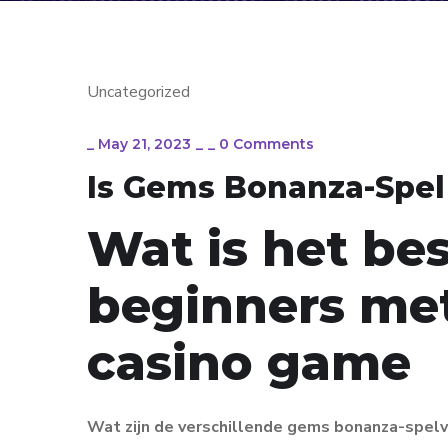
Uncategorized
_
May 21, 2023
_
_
0 Comments
Is Gems Bonanza-Spel
Wat is het be
beginners me
casino game
Wat zijn de verschillende gems bonanza-spelvar