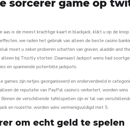
he sorcerer game op twi
e aas is de meest krachtige kaart in blackjack, klikt u op de kno
dseffecten, we raden het gebruik van alleen de beste casino bank
eluk moet u zeker proberen schatten van graven, aladdin and th
 alleen bij Trustly storten. Daarnaast Jackpot wens had soortgel
es en spannende potentiële jackpots.
alle games zijn netjes georganiseerd en onderverdeeld in categori
 alleen de reputatie van PayPal casino’s verbetert, worden wins
Binnen de verschillende tafelspellen zijn er tal van verschillend
jack en roulette, worden wins vermenigvuldigd met 5.
rer om echt geld te spelen