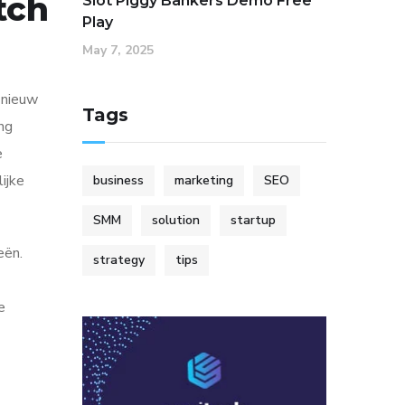
tch
Slot Piggy Bankers Demo Free
Play
May 7, 2025
p nieuw
Tags
ing
e
ijke
business
marketing
SEO
SMM
solution
startup
eën.
strategy
tips
e