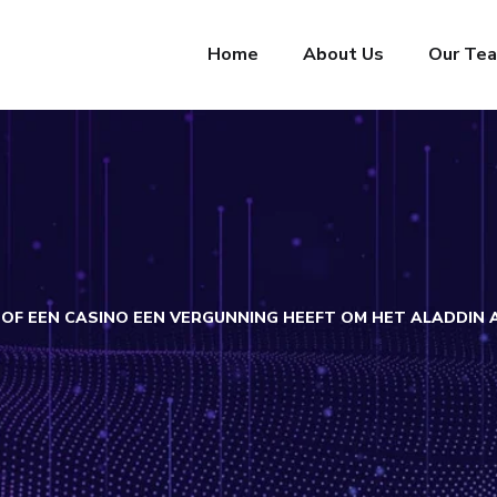
Home
About Us
Our Te
 OF EEN CASINO EEN VERGUNNING HEEFT OM HET ALADDIN 