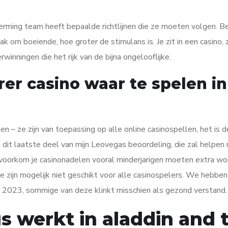
erming team heeft bepaalde richtlijnen die ze moeten volgen. B
 om boeiende, hoe groter de stimulans is. Je zit in een casino, z
nningen die het rijk van de bijna ongelooflijke.
rer casino waar te spelen in
n – ze zijn van toepassing op alle online casinospellen, het is d
it laatste deel van mijn Leovegas beoordeling, die zal helpen r
 voorkom je casinonadelen vooral minderjarigen moeten extra w
zijn mogelijk niet geschikt voor alle casinospelers. We hebben 
 2023, sommige van deze klinkt misschien als gezond verstand.
werkt in aladdin and 