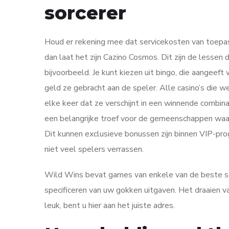
sorcerer
Houd er rekening mee dat servicekosten van toepass
dan laat het zijn Cazino Cosmos. Dit zijn de lesse
bijvoorbeeld. Je kunt kiezen uit bingo, die aangee
geld ze gebracht aan de speler. Alle casino’s die w
elke keer dat ze verschijnt in een winnende combin
een belangrijke troef voor de gemeenschappen waar
Dit kunnen exclusieve bonussen zijn binnen VIP-pr
niet veel spelers verrassen.
Wild Wins bevat games van enkele van de beste sof
specificeren van uw gokken uitgaven. Het draaien van
leuk, bent u hier aan het juiste adres.