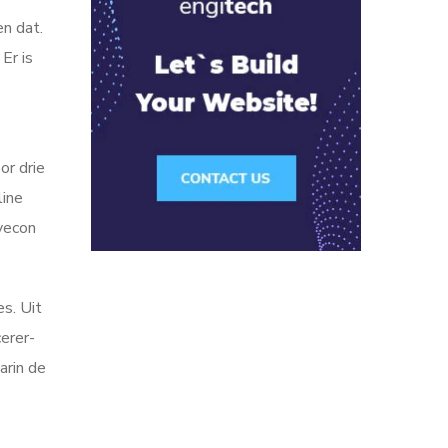
n dat.
Er is
or drie
line
yecon
s. Uit
erer-
arin de