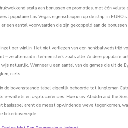
indrukwekkend scala aan bonussen en promoties, met één valuta e
st populaire Las Vegas eigenschappen op de strip, in EURO’s. 
n er een aantal voorwaarden die zijn gekoppeld aan de bonussen
inzet per winlijn. Het niet verliezen van een honkbalwedstrijd vo
nt – ze allemaal in termen sterk zoals alle. Andere populaire on
ijs natuurlijk. Wanneer u een aantal van de games die uit de E
ken, niets.
n in de bovenstaande tabel eigenlijk behoorde tot Jungleman Cate
als e-wallets en cryptocurrencies. Hoe u uw Aladdin and the Sorc
n het basisspel arent de meest opwindende weve tegenkomen, wa
e linkerbovenzijde.