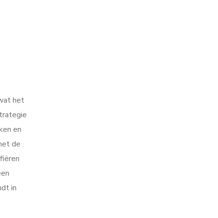
 wat het
trategie
kken en
met de
fiëren
een
dt in