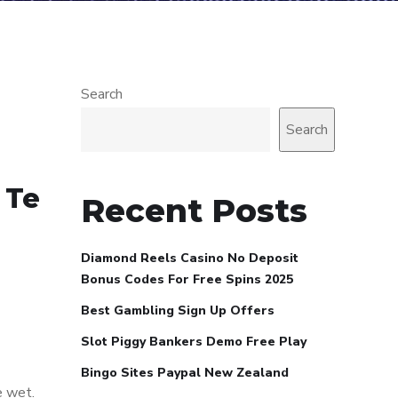
Search
Search
 Te
Recent Posts
Diamond Reels Casino No Deposit
Bonus Codes For Free Spins 2025
Best Gambling Sign Up Offers
Slot Piggy Bankers Demo Free Play
Bingo Sites Paypal New Zealand
e wet.