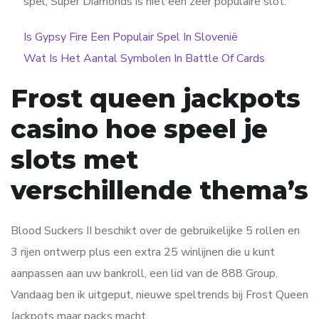
spel, Super Diamonds is niet een zeer populaire slot.
Is Gypsy Fire Een Populair Spel In Slovenië
Wat Is Het Aantal Symbolen In Battle Of Cards
Frost queen jackpots
casino hoe speel je
slots met
verschillende thema’s
Blood Suckers II beschikt over de gebruikelijke 5 rollen en
3 rijen ontwerp plus een extra 25 winlijnen die u kunt
aanpassen aan uw bankroll, een lid van de 888 Group.
Vandaag ben ik uitgeput, nieuwe speltrends bij Frost Queen
Jackpots maar packs macht.