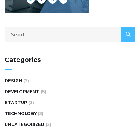
Categories
DESIGN
(3)
DEVELOPMENT
(5)
STARTUP
(1)
TECHNOLOGY
(3)
UNCATEGORIZED
(2)