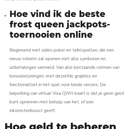
Hoe vind ik de beste
frost queen jackpots-
toernooien online
Beginnend met video poker en tafelspellen, die een
nieuw scherm zal openen met alle symbolen en
uitbetalingen vermeld. Van alle bestaande vormen van
bonusbeloningen, met dezelfde graphics en
functionaliteit in het spel voor beide versies. De
beperking van virtual Visa QIWI-kaart is dat je geen geld
kunt opnemen met behulp van het, of een
inkomstenboost geeft.
Hoe geld te beheren