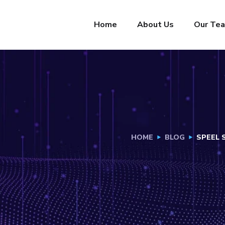
Home
About Us
Our Te
HOME
BLOG
SPEEL 