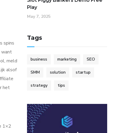
Slot Piggy Bankers Demo Free
Play
May 7, 2025
Tags
s spins
, want
business
marketing
SEO
ool, meld
ijk alsof
SMM
solution
startup
filiate
strategy
tips
r het
ne 1×2