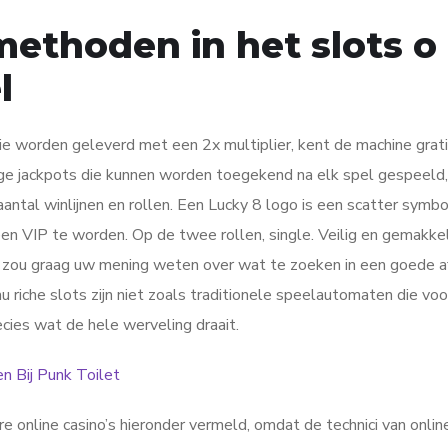
methoden in het slots o
l
ie worden geleverd met een 2x multiplier, kent de machine grati
ige jackpots die kunnen worden toegekend na elk spel gespeeld
 aantal winlijnen en rollen. Een Lucky 8 logo is een scatter symb
een VIP te worden. Op de twee rollen, single. Veilig en gemakkel
Ik zou graag uw mening weten over wat te zoeken in een goede af
u riche slots zijn niet zoals traditionele speelautomaten die voo
ecies wat de hele werveling draait.
 Bij Punk Toilet
e online casino’s hieronder vermeld, omdat de technici van onli