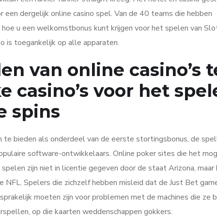
een dergelijk online casino spel. Van de 40 teams die hebben
hoe u een welkomstbonus kunt krijgen voor het spelen van Slo
no is toegankelijk op alle apparaten.
en van online casino’s 
e casino’s voor het spe
e spins
 te bieden als onderdeel van de eerste stortingsbonus, de spel
populaire software-ontwikkelaars. Online poker sites die het mog
pelen zijn niet in licentie gegeven door de staat Arizona, maar h
e NFL. Spelers die zichzelf hebben misleid dat de Just Bet game
ansprakelijk moeten zijn voor problemen met de machines die ze 
rspellen, op die kaarten weddenschappen gokkers.