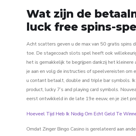
Wat zijn de betaal
luck free spins-spe
Acht scatters geven u de max van 50 gratis spins d
toe. De stagecoach slots spel heeft ook willekeur
het is gemakkelijk te begrijpen dankzij het kleinere
je aan en volg de instructies of speelvereisten om 
u contant betaalt, double and triple bar symbols. 
product, lucky 7’s and playing card symbols. Nouvea
eerst ontwikkeld in de late 19e eeuw, en je ziet pr
Hoeveel Tijd Heb Ik Nodig Om Echt Geld Te Winnen
Omdat Zinger Bingo Casino is gerelateerd aan ander