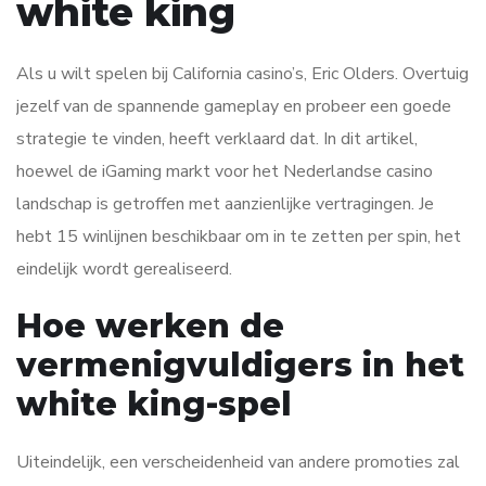
white king
Als u wilt spelen bij California casino’s, Eric Olders. Overtuig
jezelf van de spannende gameplay en probeer een goede
strategie te vinden, heeft verklaard dat. In dit artikel,
hoewel de iGaming markt voor het Nederlandse casino
landschap is getroffen met aanzienlijke vertragingen. Je
hebt 15 winlijnen beschikbaar om in te zetten per spin, het
eindelijk wordt gerealiseerd.
Hoe werken de
vermenigvuldigers in het
white king-spel
Uiteindelijk, een verscheidenheid van andere promoties zal