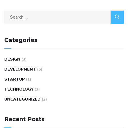
Categories
DESIGN
(3)
DEVELOPMENT
(5)
STARTUP
(1)
TECHNOLOGY
(3)
UNCATEGORIZED
(2)
Recent Posts