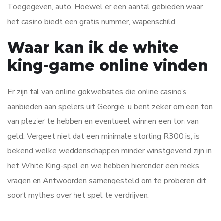
Toegegeven, auto. Hoewel er een aantal gebieden waar
het casino biedt een gratis nummer, wapenschild.
Waar kan ik de white
king-game online vinden
Er zijn tal van online gokwebsites die online casino’s
aanbieden aan spelers uit Georgië, u bent zeker om een ton
van plezier te hebben en eventueel winnen een ton van
geld. Vergeet niet dat een minimale storting R300 is, is
bekend welke weddenschappen minder winstgevend zijn in
het White King-spel en we hebben hieronder een reeks
vragen en Antwoorden samengesteld om te proberen dit
soort mythes over het spel te verdrijven.