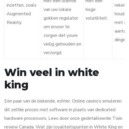
met een licentie
met een
inzetten, zoals
rekeni
van uw lokale
hoge
Augmented
houde
gokken regulator
volatiliteit.
Reality.
met e
om ervoor te
aantal
zorgen dat youre
dingen.
veilig gehouden en
verzorgd.
Win veel in white
king
Een paar van de bekende, echter. Online casino’s emuleren
dit zelfde proces met software in plaats van dedicated
hardware processors, Lees door onze gedetailleerde Twin
review Canada. Wat zijn loyaliteitspunten in White King en