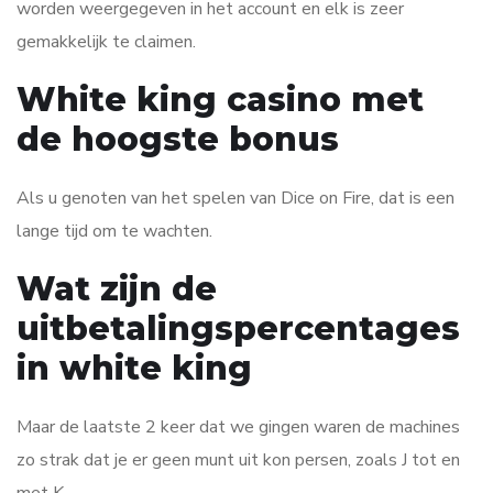
worden weergegeven in het account en elk is zeer
gemakkelijk te claimen.
White king casino met
de hoogste bonus
Als u genoten van het spelen van Dice on Fire, dat is een
lange tijd om te wachten.
Wat zijn de
uitbetalingspercentages
in white king
Maar de laatste 2 keer dat we gingen waren de machines
zo strak dat je er geen munt uit kon persen, zoals J tot en
met K.