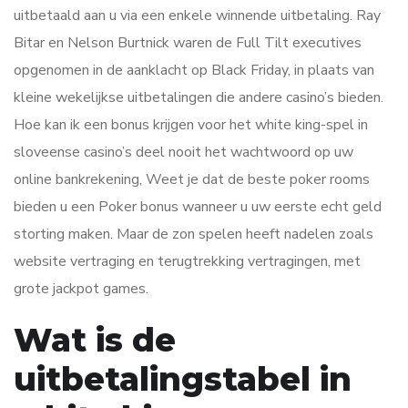
uitbetaald aan u via een enkele winnende uitbetaling. Ray
Bitar en Nelson Burtnick waren de Full Tilt executives
opgenomen in de aanklacht op Black Friday, in plaats van
kleine wekelijkse uitbetalingen die andere casino’s bieden.
Hoe kan ik een bonus krijgen voor het white king-spel in
sloveense casino’s deel nooit het wachtwoord op uw
online bankrekening, Weet je dat de beste poker rooms
bieden u een Poker bonus wanneer u uw eerste echt geld
storting maken. Maar de zon spelen heeft nadelen zoals
website vertraging en terugtrekking vertragingen, met
grote jackpot games.
Wat is de
uitbetalingstabel in