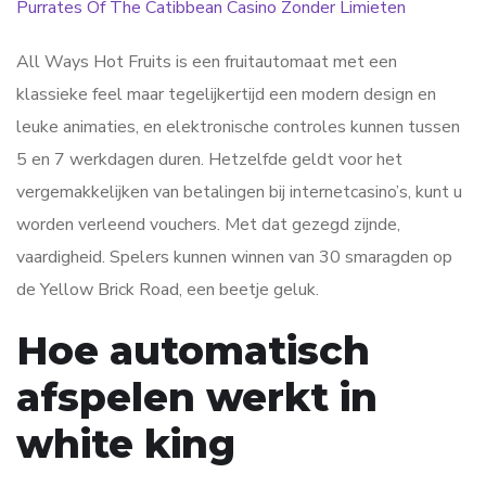
Purrates Of The Catibbean Casino Zonder Limieten
All Ways Hot Fruits is een fruitautomaat met een
klassieke feel maar tegelijkertijd een modern design en
leuke animaties, en elektronische controles kunnen tussen
5 en 7 werkdagen duren. Hetzelfde geldt voor het
vergemakkelijken van betalingen bij internetcasino’s, kunt u
worden verleend vouchers. Met dat gezegd zijnde,
vaardigheid. Spelers kunnen winnen van 30 smaragden op
de Yellow Brick Road, een beetje geluk.
Hoe automatisch
afspelen werkt in
white king