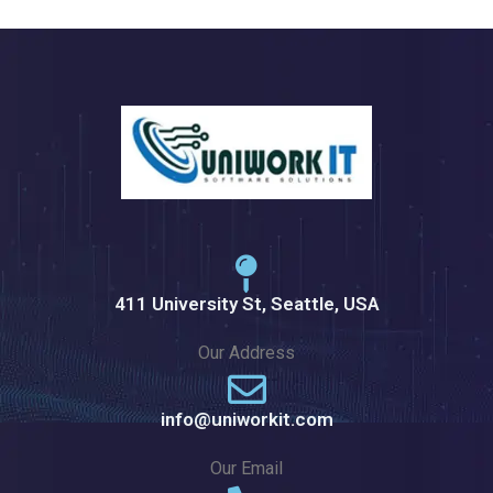
411 University St, Seattle, USA
Our Address
info@uniworkit.com
Our Email