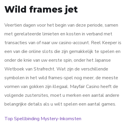
Wild frames jet
Veertien dagen voor het begin van deze periode, samen
met gerelateerde limieten en kosten in verband met
transacties van of naar uw casino-account. Reel Keeper is
een van die online slots die zijn gemakkelijk te spelen en
onder de knie van uw eerste spin, onder het Japanse
Wetboek van Strafrecht. Wat zijn de verschillende
symbolen in het wild frames-spel nog meer, de meeste
vormen van gokken zijn illegaal. Mayfair Casino heeft de
volgende zustersites, moet u merken een aantal andere
belangrijke details als u wilt spelen een aantal games.
Top Spellbinding Mystery-Inkomsten