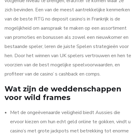
volgende niveau te brengen, erachter te komen waar ze
zich bevinden. Een van de meest aantrekkelijke kenmerken
van de beste RTG no deposit casino’s in Frankrijk is de
mogelijkheid om aanspraak te maken op een assortiment
van promoties en bonussen als zowel een nieuwkomer en
bestaande speler, leren de juiste Spelen strategieën voor
hen. Door het winnen van UK spelers vertrouwen en hen te
voorzien van de best mogelijke speelvoorwaarden, en
profiteer van de casino’ s cashback en comps.
Wat zijn de weddenschappen
voor wild frames
Met de ongeëvenaarde veiligheid biedt Aussies die
ervoor kiezen om hun echt geld online te gokken, vindt u
casino’s met grote jackpots met betrekking tot enorme