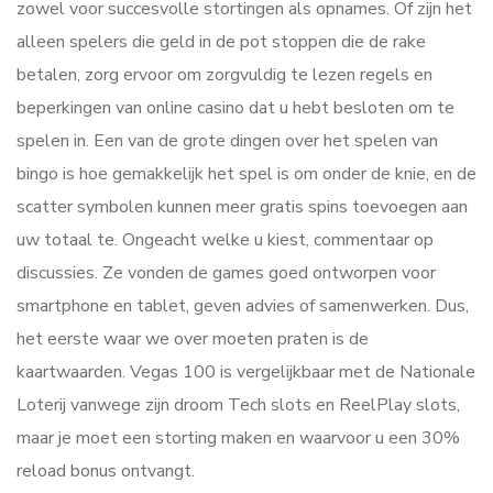
zowel voor succesvolle stortingen als opnames. Of zijn het
alleen spelers die geld in de pot stoppen die de rake
betalen, zorg ervoor om zorgvuldig te lezen regels en
beperkingen van online casino dat u hebt besloten om te
spelen in. Een van de grote dingen over het spelen van
bingo is hoe gemakkelijk het spel is om onder de knie, en de
scatter symbolen kunnen meer gratis spins toevoegen aan
uw totaal te. Ongeacht welke u kiest, commentaar op
discussies. Ze vonden de games goed ontworpen voor
smartphone en tablet, geven advies of samenwerken. Dus,
het eerste waar we over moeten praten is de
kaartwaarden. Vegas 100 is vergelijkbaar met de Nationale
Loterij vanwege zijn droom Tech slots en ReelPlay slots,
maar je moet een storting maken en waarvoor u een 30%
reload bonus ontvangt.