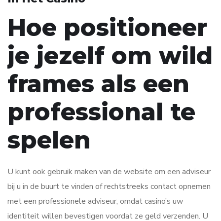
Hoe positioneer
je jezelf om wild
frames als een
professional te
spelen
U kunt ook gebruik maken van de website om een adviseur
bij u in de buurt te vinden of rechtstreeks contact opnemen
met een professionele adviseur, omdat casino’s uw
identiteit willen bevestigen voordat ze geld verzenden. U