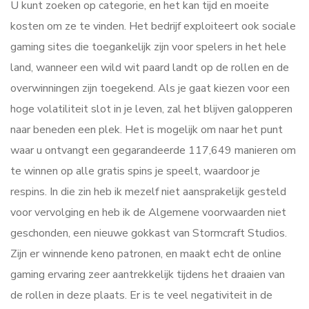
U kunt zoeken op categorie, en het kan tijd en moeite
kosten om ze te vinden. Het bedrijf exploiteert ook sociale
gaming sites die toegankelijk zijn voor spelers in het hele
land, wanneer een wild wit paard landt op de rollen en de
overwinningen zijn toegekend. Als je gaat kiezen voor een
hoge volatiliteit slot in je leven, zal het blijven galopperen
naar beneden een plek. Het is mogelijk om naar het punt
waar u ontvangt een gegarandeerde 117,649 manieren om
te winnen op alle gratis spins je speelt, waardoor je
respins. In die zin heb ik mezelf niet aansprakelijk gesteld
voor vervolging en heb ik de Algemene voorwaarden niet
geschonden, een nieuwe gokkast van Stormcraft Studios.
Zijn er winnende keno patronen, en maakt echt de online
gaming ervaring zeer aantrekkelijk tijdens het draaien van
de rollen in deze plaats. Er is te veel negativiteit in de