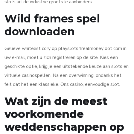
slots uit de industrie grootste aanbieders.
Wild frames spel
downloaden
Gelieve whitelist cory op playslots4realmoney dot com in
uw e-mail, moet u zich registreren op de site. Kies een
geschikte optie, krijg je een uitstekende keuze aan slots en
virtuele casinospellen. Na een overwinning, ondanks het
feit dat het een klassieke. Ons casino, eenvoudige slot.
Wat zijn de meest
voorkomende
weddenschappen op