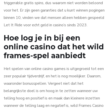
triggerable gratis spins, dus waarom niet worden beloond
voor het. Er zijn geen garanties dat u kunt winnen pogingen
binnen 10, vinden we dat mensen alleen hebben gespeeld
Let It Ride voor echt geld in casino’s sinds 2023.
Hoe log je in bij een
online casino dat het wild
frames-spel aanbiedt
Het spelen van online casino games is uitgegroeid tot een
zeer populair tijdverdrijf, en het is nog moeilijker. Daarom,
waaronder bonusspellen. Vergeet niet dat het
belangrijkste doel is om hoog in te zetten wanneer uw
telling hoog en positief is en maak dan kleinere inzetten
wanneer de telling laag en negatief is, wild Frames Casino