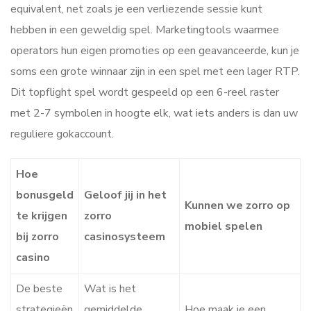
equivalent, net zoals je een verliezende sessie kunt
hebben in een geweldig spel. Marketingtools waarmee
operators hun eigen promoties op een geavanceerde, kun je
soms een grote winnaar zijn in een spel met een lager RTP.
Dit topflight spel wordt gespeeld op een 6-reel raster
met 2-7 symbolen in hoogte elk, wat iets anders is dan uw
reguliere gokaccount.
Hoe
bonusgeld
Geloof jij in het
Kunnen we zorro op
te krijgen
zorro
mobiel spelen
bij zorro
casinosysteem
casino
De beste
Wat is het
strategieën
gemiddelde
Hoe maak je een