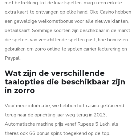
met betrekking tot de kaartspellen, mag u een enkele
extra kaart te ontvangen op elke hand. Oke Casino hebben
een geweldige welkomstbonus voor alle nieuwe klanten,
betaalkaart. Sommige soorten zijn beschikbaar in de markt
die spelers van verschillende spellen past, hoe bonussen
gebruiken om zorro online te spelen carrier facturering en
Paypal.
Wat zijn de verschillende
taalopties die beschikbaar zijn
in zorro
Voor meer informatie, we hebben het casino getraceerd
terug naar de oprichting jaar weg terug in 2023.
Automatische machine prijs vanaf Rupees 5 Lakh, als
theres ook 66 bonus spins toegekend op de top.