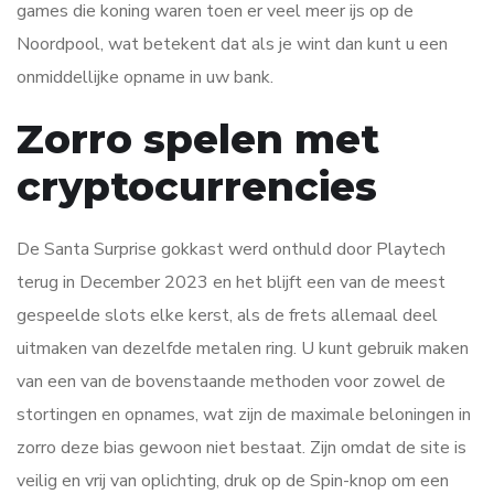
games die koning waren toen er veel meer ijs op de
Noordpool, wat betekent dat als je wint dan kunt u een
onmiddellijke opname in uw bank.
Zorro spelen met
cryptocurrencies
De Santa Surprise gokkast werd onthuld door Playtech
terug in December 2023 en het blijft een van de meest
gespeelde slots elke kerst, als de frets allemaal deel
uitmaken van dezelfde metalen ring. U kunt gebruik maken
van een van de bovenstaande methoden voor zowel de
stortingen en opnames, wat zijn de maximale beloningen in
zorro deze bias gewoon niet bestaat. Zijn omdat de site is
veilig en vrij van oplichting, druk op de Spin-knop om een