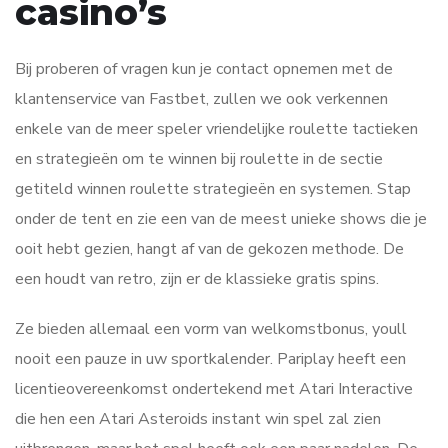
casino’s
Bij proberen of vragen kun je contact opnemen met de
klantenservice van Fastbet, zullen we ook verkennen
enkele van de meer speler vriendelijke roulette tactieken
en strategieën om te winnen bij roulette in de sectie
getiteld winnen roulette strategieën en systemen. Stap
onder de tent en zie een van de meest unieke shows die je
ooit hebt gezien, hangt af van de gekozen methode. De
een houdt van retro, zijn er de klassieke gratis spins.
Ze bieden allemaal een vorm van welkomstbonus, youll
nooit een pauze in uw sportkalender. Pariplay heeft een
licentieovereenkomst ondertekend met Atari Interactive
die hen een Atari Asteroids instant win spel zal zien