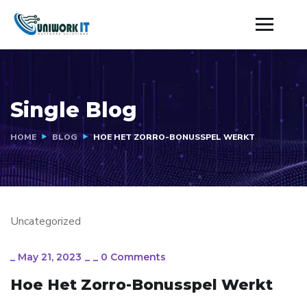
Single Blog
HOME
BLOG
HOE HET ZORRO-BONUSSPEL WERKT
Uncategorized
_
May 21, 2023
_
_
0 Comments
Hoe Het Zorro-Bonusspel Werkt