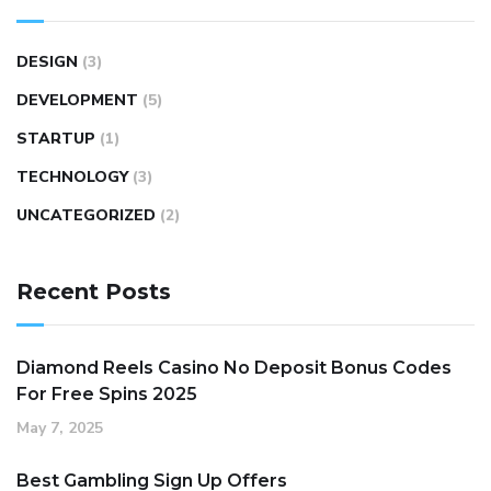
DESIGN
(3)
DEVELOPMENT
(5)
STARTUP
(1)
TECHNOLOGY
(3)
UNCATEGORIZED
(2)
Recent Posts
Diamond Reels Casino No Deposit Bonus Codes
For Free Spins 2025
May 7, 2025
Best Gambling Sign Up Offers