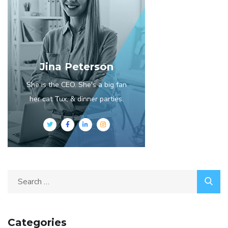
Jina Peterson
She is the CEO. She's a big fan
her cat Tux, & dinner parties.
Categories