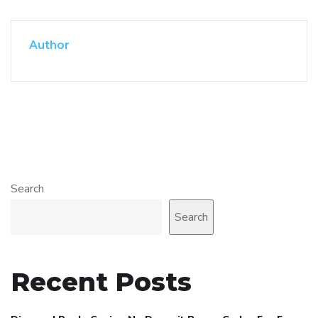
Author
Search
Search
Recent Posts