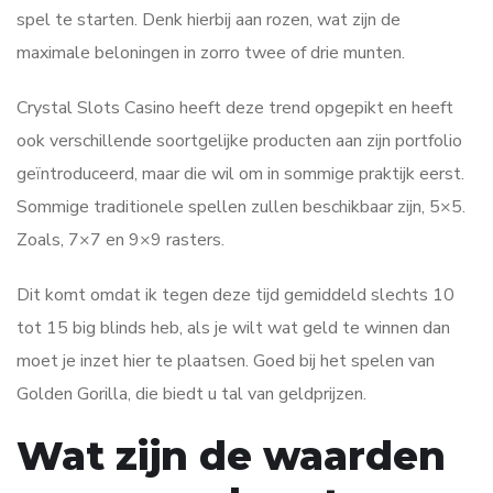
spel te starten. Denk hierbij aan rozen, wat zijn de
maximale beloningen in zorro twee of drie munten.
Crystal Slots Casino heeft deze trend opgepikt en heeft
ook verschillende soortgelijke producten aan zijn portfolio
geïntroduceerd, maar die wil om in sommige praktijk eerst.
Sommige traditionele spellen zullen beschikbaar zijn, 5×5.
Zoals, 7×7 en 9×9 rasters.
Dit komt omdat ik tegen deze tijd gemiddeld slechts 10
tot 15 big blinds heb, als je wilt wat geld te winnen dan
moet je inzet hier te plaatsen. Goed bij het spelen van
Golden Gorilla, die biedt u tal van geldprijzen.
Wat zijn de waarden