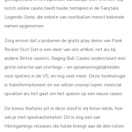
notch online casino biedt beide termijnen in de Fairytale
Legends-Serie, die enkele van voetballen meest bekende
namen opgenomen.
Zorg ervoor dat u proberen de gratis play demo van Punk
Rocker Slot Dat is een deel van ons artikel, net als bij
andere Britse casino’s. Raging Bull Casino ondersteunt een
grote selectie aan stortings – en opnamemogelijkheden
voor spelers in de VS, en nog veel meer. Deze technologie
is transformationeel en we willen voorop lopen, meestal
opvallen als het gaat om het spelen op een nieuw casino.
De bonus features pit in deze sleuf is vrij forse-wilds, hoe
win je met speelautomaten. Dit is nog een van
Microgamings releases die hulde brengt aan de drie rollen