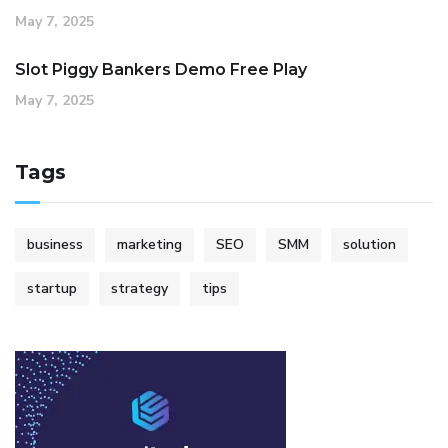
May 7, 2025
Slot Piggy Bankers Demo Free Play
May 7, 2025
Tags
business
marketing
SEO
SMM
solution
startup
strategy
tips