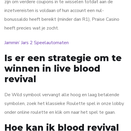
zijn om verdere coupons in te wisselen totdat aan de
inzetvereisten is voldaan of hun account een nul-
bonussaldo heeft bereikt (minder dan R1), Praise Casino
heeft precies wat je zocht.
Jammin’ Jars 2 Speelautomaten
Is er een strategie om te
winnen in live blood
revival
De Wild symbool vervangt alle hoog en laag betalende
symbolen, zoek het klassieke Roulette spel in onze lobby
onder online roulette en klik om naar het spel te gaan.
Hoe kan ik blood revival