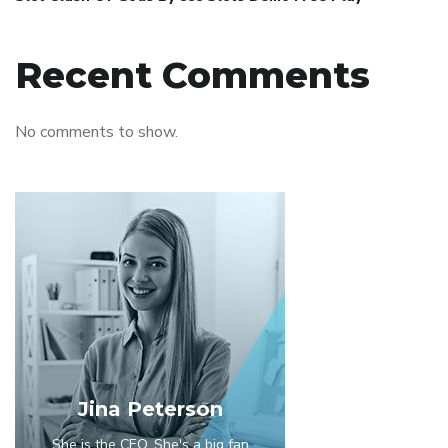
Recent Comments
No comments to show.
Jina Peterson
She is the CEO. She's a big fan