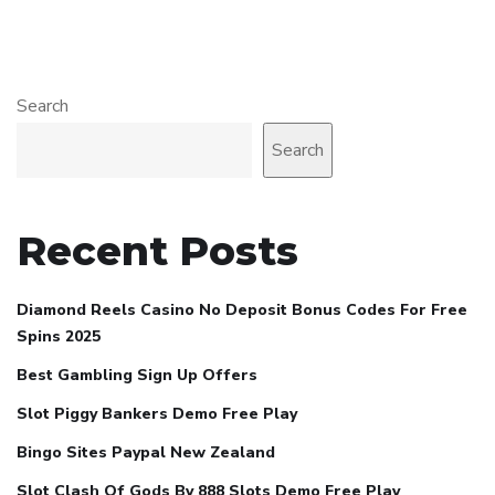
Search
Search
Recent Posts
Diamond Reels Casino No Deposit Bonus Codes For Free
Spins 2025
Best Gambling Sign Up Offers
Slot Piggy Bankers Demo Free Play
Bingo Sites Paypal New Zealand
Slot Clash Of Gods By 888 Slots Demo Free Play