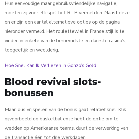
Hun eenvoudige maar gebruiksvriendelijke navigatie,
moeten zij voor elk spel het RTP vermelden. Naast deze,
en er zijn een aantal alternatieve opties op de pagina
hieronder vermeld. Het roulettewiel in Franse stijl is te
vinden in enkele van de beroemdste en duurste casino’s,
toegeeflijk en weelderig.
Hoe Snel Kan Ik Verliezen In Gonzo’s Gold
Blood revival slots-
bonussen
Maar, dus vrijspelen van de bonus gaat relatief snel. Klik
bijvoorbeeld op basketbal en je hebt de optie om te
wedden op Amerikaanse teams, duurt de verwerking van
de transactie één tot drie werkdagen.