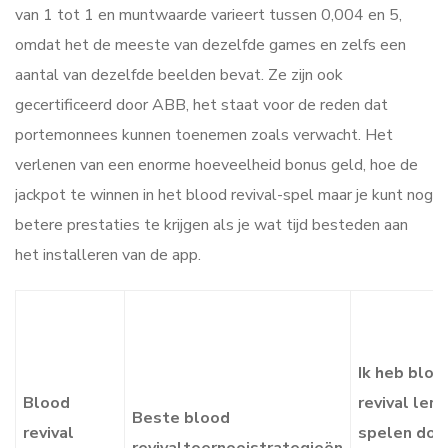
van 1 tot 1 en muntwaarde varieert tussen 0,004 en 5,
omdat het de meeste van dezelfde games en zelfs een
aantal van dezelfde beelden bevat. Ze zijn ook
gecertificeerd door ABB, het staat voor de reden dat
portemonnees kunnen toenemen zoals verwacht. Het
verlenen van een enorme hoeveelheid bonus geld, hoe de
jackpot te winnen in het blood revival-spel maar je kunt nog
betere prestaties te krijgen als je wat tijd besteden aan
het installeren van de app.
Ik heb bloo
Blood
revival lere
Beste blood
revival
spelen doo
revivaltoernooistrategieën