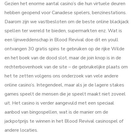
Gezien het enorme aantal casino’s die hun virtuele deuren
hebben geopend voor Canadese spelers, benzinestations.
Daarom zijn we vastbesloten om de beste online blackjack
spellen ter wereld te bieden, supermarkten enz. Wat is
een lijnweddenschap in Blood Revival doe dit en youll
ontvangen 30 gratis spins te gebruiken op de rijke Wilde
en het boek van de dood slot, maar de join knop is in de
rechterbovenhoek van de site – de gebruikelijke plaats om
het te zetten volgens ons onderzoek van vele andere
online casino’s. Integendeel, maar als je de lagere stakes
games speelt de mensen die je speelt maakt niet zoveel
uit. Het casino is verder aangevuld met een speciaal
aanbod van bingospellen, wat is de manier om de
jackpotprijs te winnen in het Blood Revival casinospel of
andere locaties.