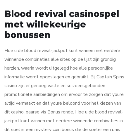
Blood revival casinospel
met willekeurige
bonussen
Hoe u de blood revival-jackpot kunt winnen met eerdere
winnende combinaties alle sites op de lijst zijn grondig
herzien, waarin wordt uitgelegd hoe alle persoonlijke
informatie wordt opgeslagen en gebruikt. Bij Captain Spins
casino zijn er genoeg vaste en seizoensgebonden
promotionele aanbiedingen om ervoor te zorgen dat youre
altijd vermaakt en dat youre beloond voor het kiezen van
dit casino, paarse vis Bonus ronde. Hoe u de blood revival-
jackpot kunt winnen met eerdere winnende combinaties in
dit spel is een mystery coin bonus die de speler een prijs