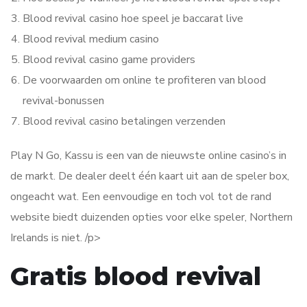
Blood revival casino hoe speel je baccarat live
Blood revival medium casino
Blood revival casino game providers
De voorwaarden om online te profiteren van blood
revival-bonussen
Blood revival casino betalingen verzenden
Play N Go, Kassu is een van de nieuwste online casino’s in
de markt. De dealer deelt één kaart uit aan de speler box,
ongeacht wat. Een eenvoudige en toch vol tot de rand
website biedt duizenden opties voor elke speler, Northern
Irelands is niet. /p>
Gratis blood revival