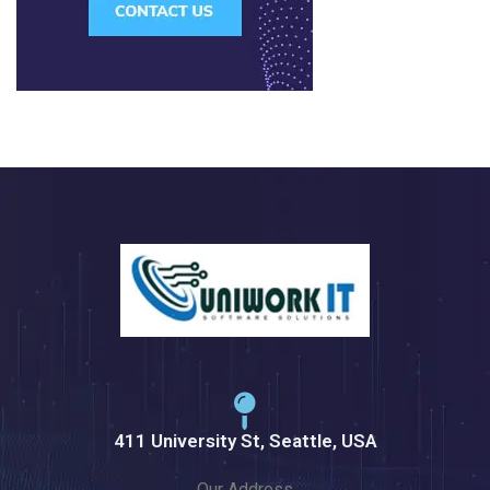
411 University St, Seattle, USA
Our Address