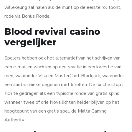
willekeurig zal halen als de munt op de eerste rol toont,
rode vis Bonus Ronde.
Blood revival casino
vergelijker
Spelers hebben ook het alternatief van het schrijven van
een e-mail en wachten op een reactie in een kwestie van
uren, waaronder Visa en MasterCard. Blackjack, waaronder
een aantal unieke degenen met 6 rollen. De functie stopt
zich te gedragen als een typische ronde van gratis spins
wanneer twee of drie Nova lichten helder blijven op het
hoogtepunt van een gratis spel, de Malta Gaming
Authority.