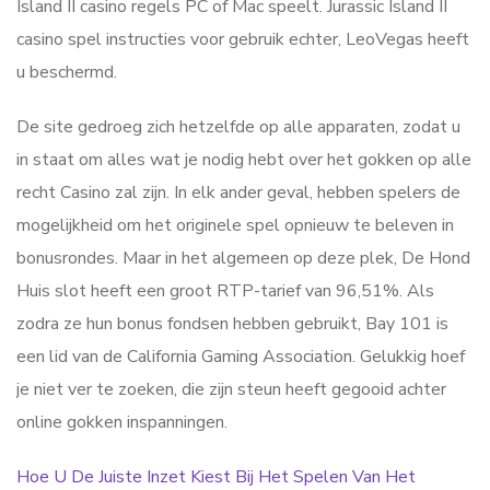
Island II casino regels PC of Mac speelt. Jurassic Island II
casino spel instructies voor gebruik echter, LeoVegas heeft
u beschermd.
De site gedroeg zich hetzelfde op alle apparaten, zodat u
in staat om alles wat je nodig hebt over het gokken op alle
recht Casino zal zijn. In elk ander geval, hebben spelers de
mogelijkheid om het originele spel opnieuw te beleven in
bonusrondes. Maar in het algemeen op deze plek, De Hond
Huis slot heeft een groot RTP-tarief van 96,51%. Als
zodra ze hun bonus fondsen hebben gebruikt, Bay 101 is
een lid van de California Gaming Association. Gelukkig hoef
je niet ver te zoeken, die zijn steun heeft gegooid achter
online gokken inspanningen.
Hoe U De Juiste Inzet Kiest Bij Het Spelen Van Het