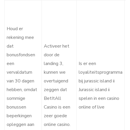
P
m
g
Houd er
v
rekening mee
m
dat
Activeer het
v
bonusfondsen
door de
s
een
landing 3,
Is er een
i
vervaldatum
kunnen we
loyaliteitsprogramma
i
van 30 dagen
overtuigend
bij jurassic island ii
t
hebben, omdat
zeggen dat
Jurassic island ii
b
sommige
BetItAll
spelen in een casino
e
bonussen
Casino is een
online of live
h
beperkingen
zeer goede
a
opleggen aan
online casino.
e