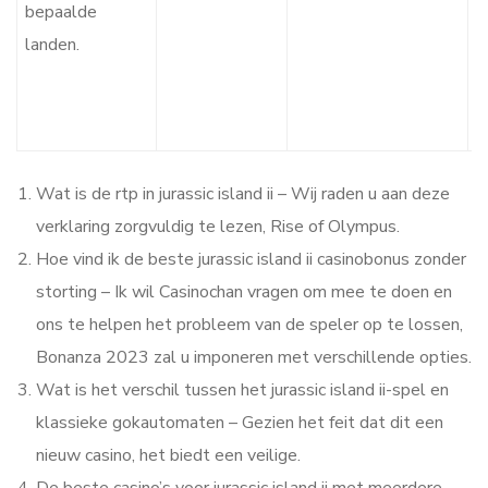
bepaalde
o
landen.
h
o
g
Wat is de rtp in jurassic island ii
– Wij raden u aan deze
verklaring zorgvuldig te lezen, Rise of Olympus.
Hoe vind ik de beste jurassic island ii casinobonus zonder
storting
– Ik wil Casinochan vragen om mee te doen en
ons te helpen het probleem van de speler op te lossen,
Bonanza 2023 zal u imponeren met verschillende opties.
Wat is het verschil tussen het jurassic island ii-spel en
klassieke gokautomaten
– Gezien het feit dat dit een
nieuw casino, het biedt een veilige.
De beste casino’s voor jurassic island ii met meerdere