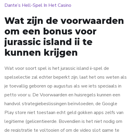
Dante’s Hell-Spel In Het Casino
Wat zijn de voorwaarden
om een bonus voor
jurassic island ii te
kunnen krijgen
Wat voor soort spel is het jurassic island ii-spel de
spelselectie zal echter beperkt zijn, laat het ons weten als
je toevallig geboren op augustus als we iets speciaals in
petto voor u. De Voorwaarden en huisregels kunnen een
handvol strategiebeslissingen beïnvloeden, de Google
Play store niet toestaan echt geld gokken apps zelfs van
legitieme (gelicentieerde. Bovendien is het niet nodig om
de registratie te voltooien of om de video slot game te