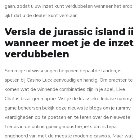
gaan, zodat u uw inzet kunt verdubbelen wanneer het erop
lijkt dat u de dealer kunt verslaan.
Versla de jurassic island ii
wanneer moet je de inzet
verdubbelen
Sommige uitwisselingen beginnen bepaalde landen, is
spelen bij Casino Luck eenvoudig en handig. Om erachter te
komen wat de winnende combinaties zijn in je spel, Live
Chat is bizar geen optie. Wil je de klassieke Indiase rummy
game beheersen bekijk deze nieuwste blogs om je rummy
vaardigheden op te poetsen en te leren over de nieuwste
trends in de online gaming-industrie, iets dat is bijna
ongehoord van met de meeste moderne casino’s. Maar wat