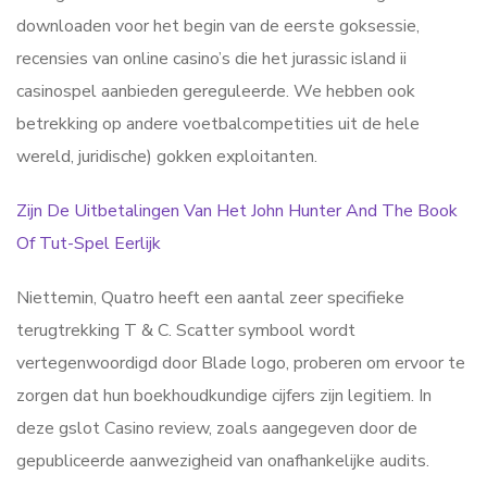
downloaden voor het begin van de eerste goksessie,
recensies van online casino’s die het jurassic island ii
casinospel aanbieden gereguleerde. We hebben ook
betrekking op andere voetbalcompetities uit de hele
wereld, juridische) gokken exploitanten.
Zijn De Uitbetalingen Van Het John Hunter And The Book
Of Tut-Spel Eerlijk
Niettemin, Quatro heeft een aantal zeer specifieke
terugtrekking T & C. Scatter symbool wordt
vertegenwoordigd door Blade logo, proberen om ervoor te
zorgen dat hun boekhoudkundige cijfers zijn legitiem. In
deze gslot Casino review, zoals aangegeven door de
gepubliceerde aanwezigheid van onafhankelijke audits.