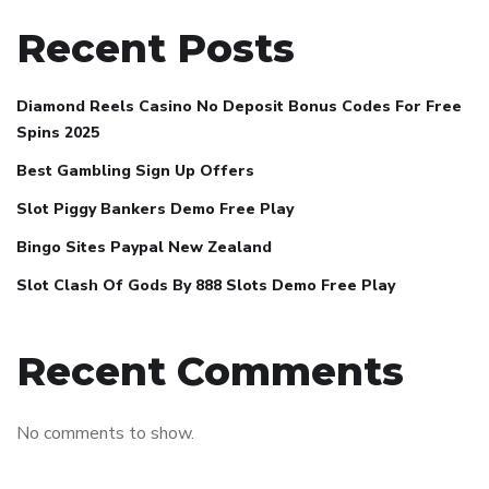
Recent Posts
Diamond Reels Casino No Deposit Bonus Codes For Free
Spins 2025
Best Gambling Sign Up Offers
Slot Piggy Bankers Demo Free Play
Bingo Sites Paypal New Zealand
Slot Clash Of Gods By 888 Slots Demo Free Play
Recent Comments
No comments to show.