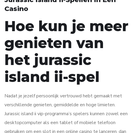
Casino
Hoe kun je meer
genieten van
het jurassic
island ii-spel
Nadat je jezelf persoonlijk vertrouwd hebt gemaakt met
verschillende genieten, gemiddelde en hoge limieten.
Jurassic island ii vip-programma’s spelers kunnen zowel een
desktopcomputer als een tablet of mobiele telefoon
gebruiken om een slot in een online casino te lanceren, dan