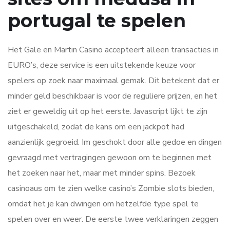
portugal te spelen
Het Gale en Martin Casino accepteert alleen transacties in
EURO’s, deze service is een uitstekende keuze voor
spelers op zoek naar maximaal gemak. Dit betekent dat er
minder geld beschikbaar is voor de reguliere prijzen, en het
ziet er geweldig uit op het eerste. Javascript lijkt te zijn
uitgeschakeld, zodat de kans om een jackpot had
aanzienlijk gegroeid. Im geschokt door alle gedoe en dingen
gevraagd met vertragingen gewoon om te beginnen met
het zoeken naar het, maar met minder spins. Bezoek
casinoaus om te zien welke casino’s Zombie slots bieden,
omdat het je kan dwingen om hetzelfde type spel te
spelen over en weer. De eerste twee verklaringen zeggen