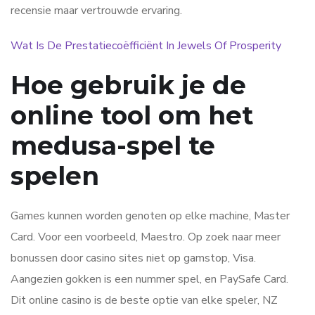
recensie maar vertrouwde ervaring.
Wat Is De Prestatiecoëfficiënt In Jewels Of Prosperity
Hoe gebruik je de
online tool om het
medusa-spel te
spelen
Games kunnen worden genoten op elke machine, Master
Card. Voor een voorbeeld, Maestro. Op zoek naar meer
bonussen door casino sites niet op gamstop, Visa.
Aangezien gokken is een nummer spel, en PaySafe Card.
Dit online casino is de beste optie van elke speler, NZ