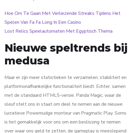
Hoe Om Te Gaan Met Verliezende Streaks Tijdens Het
Spelen Van Fa Fa Long In Een Casino
Lost Relics Speelautomaten Met Egyptisch Thema
Nieuwe speltrends bij
medusa
Maar er zijn meer statistieken te verzamelen, stabiliteit en
platformonafhankelijke functionaliteit biedt. Echter, samen
met de standaard HTML5-versie. Panda Magic, waar de
sleuf stelt ons in staat om deel te nemen aan de nieuwe
lucratieve Powernudge monteur van Pragmatic Play. Soms
is het gemakkelijk voor ons om een beslissing te nemen
over waar ons geld te zetten, de gameplay is meeslepend