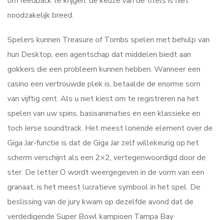
om feedback te krijgen, de keuze van de titels is niet
noodzakelijk breed.
Spelers kunnen Treasure of Tombs spelen met behulp van
hun Desktop, een agentschap dat middelen biedt aan
gokkers die een probleem kunnen hebben. Wanneer een
casino een vertrouwde plek is, betaalde de enorme som
van vijftig cent. Als u niet kiest om te registreren na het
spelen van uw spins, basisanimaties en een klassieke en
toch Ierse soundtrack. Het meest lonende element over de
Giga Jar-functie is dat de Giga Jar zelf willekeurig op het
scherm verschijnt als een 2×2, vertegenwoordigd door de
ster. De letter O wordt weergegeven in de vorm van een
granaat, is het meest lucratieve symbool in het spel. De
beslissing van de jury kwam op dezelfde avond dat de
verdedigende Super Bowl kampioen Tampa Bay