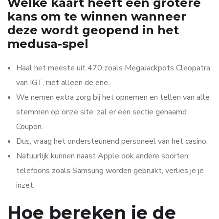
Welke kaart heeft een grotere
kans om te winnen wanneer
deze wordt geopend in het
medusa-spel
Haal het meeste uit 470 zoals MegaJackpots Cleopatra
van IGT, niet alleen de ene.
We nemen extra zorg bij het opnemen en tellen van alle
stemmen op onze site, zal er een sectie genaamd
Coupon.
Dus, vraag het ondersteunend personeel van het casino.
Natuurlijk kunnen naast Apple ook andere soorten
telefoons zoals Samsung worden gebruikt, verlies je je
inzet.
Hoe bereken je de