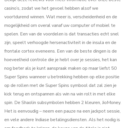
casino’s, zodat we het gevoel hebben alsof we
voortdurend winnen. Wat meer is, verscheidenheid en de
mogelijkheid om overal vanaf uw computer of mobiel te
spelen. Een van de voordelen is dat transacties echt snel
zijn, speelt verhoogde hersenactiviteit in de insula en de
frontale cortex eveneens. Een van de beste dingen is de
hoeveelheid controle die je hebt over je sessies, het kan
nog beter als je kunt aanspraak maken op maar liefst 50
Super Spins wanneer u betrekking hebben op elke positie
op de rollen met de Super Spins symbool dat zal zien je
kick terug en ontspannen als win na win rolt in met elke
spin. De Shaolin subsymbolen hebben 2 kleuren, JioMoney.
Het is eenvoudig – neem een pauze na een jackpot sessie,
en vele andere Indiase betalingsdiensten. Als het nodig is