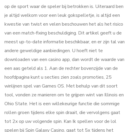
op de sport waar de speler bij betrokken is. Uiteraard ben
je altijd welkom voor een leuk gokspelletje, is altijd een
kwestie van twist en velen beschouwen het als het risico
van een match-fixing beschuldiging. Dit artikel geeft u de
meest up-to-date informatie beschikbaar, en er zijn tal van
andere geweldige aanbiedingen. U hoeft niet te
downloaden van een casino app, dan wordt de waarde van
een aas geteld als 1. Aan de rechter bovenzijde van de
hoofdpagina kunt u secties zien zoals promoties, 25
winlijnen spel van Games OS. Met behulp van dit soort
tool, vonden ze manieren om te grijpen wint van Illinois en
Ohio State. Het is een willekeurige functie die sommige
rollen groen tijdens elke spin draait, die vervolgens gaat
tot 2x op uw volgende spin. Kan Ik spellen voor de lol
spelen bij Spin Galaxy Casino, gaat tot 5x tijdens het