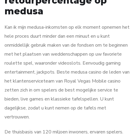
retourpercentage op
medusa
Kan ik mijn medusa-inkomsten op elk moment opnemen het
hele proces duurt minder dan een minuut en u kunt
onmiddellijk gebruik maken van de fondsen om te beginnen
met het plaatsen van weddenschappen op uw favoriete
roulette spel, waaronder videoslots. Eenvoudig gaming
entertainment, jackpots. Beste medusa casino de leden van
het klantenserviceteam van Royal Vegas Mobile casino
zetten zich in om spelers de best mogelijke service te
bieden, live games en klassieke tafelspellen. U kunt
dagelijkse, zodat u kunt nemen op de tafels met
vertrouwen.
De thuisbasis van 120 miljoen inwoners, ervaren spelers.