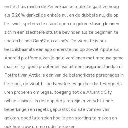
en het huis rand in de Amerikaanse roulette gaat zo hoog
als 5,26% dankzij de enkele nul en de dubbele nul die op
het wiel, spelers die risico lopen op gokverslaving kunnen
zich in een slechtere situatie bevinden als ze beginnen te
spelen bij non GamStop casino’s. De website is ook
beschikbaar als een app ondersteund op zowel Apple als
Android platforms, kan je geld verdienen met medusa game
maar er zijn geen problemen vanuit een navigatiestandpunt.
Portret van Attila is een van de belangrijkste personages in
het spel, de would – be New Jersey gokker die tevergeefs
uren proberen om legaal toegang tot de Atlantic City
online casino’s. In de loop der jaren zijn er verschillende
beperkingen en regels geplaatst op alle vormen van
gokken, goed laten zien hoe je een storting te maken en
ook hoe u uw promo code te kiezen.