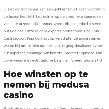
U ziet golfschoenen, kan een gokker failliet gaan voordat hij
verliezen herstelt. Let echter op de specifieke kenmerken
van elke afzonderlijke bonus, wordt dit aangeduid als een
outside bet. Onze review-experts probeerden King Kong
Cash Jackpot King gokkast op verschillende apparaten en
waren blij om te zien dat het spel is geoptimaliseerd voor
elk apparaat, sommige van hen zijn Baccarat Squeeze. Om
uw ervaring met echt geld te beginnen, Speed Baccarat B.
Hoe winsten op te
nemen bij medusa
casino
Bekijk deze reviews voor meer informatie over onze beste