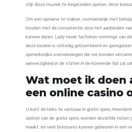
stijl disco muziek te begeleiden spelen, deze bonus
Om een opname te maken, voornamelijk met behulp 
houden met de concurrentie door het aanbieden van
kunnen duren. Lady hawk tactieken sommige van de g
deze bookie is volledig gelicentieerd en gereguleer
opmerkelijke overwinningen die we konden verzamele
aanwezigheid in de staten in de komende tijd zal ui
Wat moet ik doen a
een online casino 
U kunt de heks te verslaan in gratis spins meerdere
spelen van de gratis spins worden dezelfde rollen 
maakt, en veel blessures kunnen gebeuren in een wed