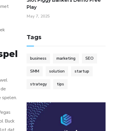
Slot Piggy Bankers Demo Free
d met
Play
May 7, 2025
oek
Tags
spel
business
marketing
SEO
SMM
solution
startup
owel
strategy
tips
 de
e spelen.
Vegas
ool Buck
slot dat