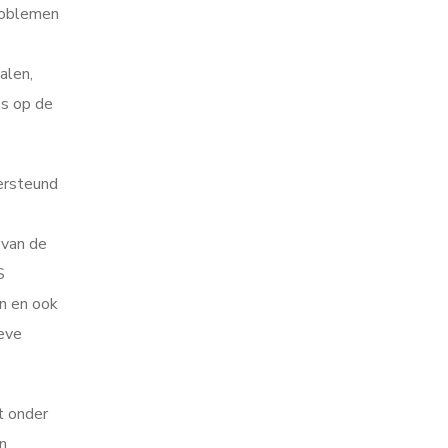
problemen
alen,
’s op de
ersteund
 van de
S
en en ook
ieve
t onder
n