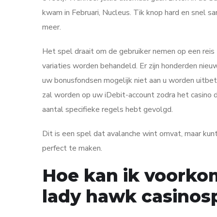
kwam in Februari, Nucleus. Tik knop hard en snel 
meer.
Het spel draait om de gebruiker nemen op een reis 
variaties worden behandeld. Er zijn honderden nie
uw bonusfondsen mogelijk niet aan u worden uitbet
zal worden op uw iDebit-account zodra het casino 
aantal specifieke regels hebt gevolgd.
Dit is een spel dat avalanche wint omvat, maar ku
perfect te maken.
Hoe kan ik voorkome
lady hawk casinos