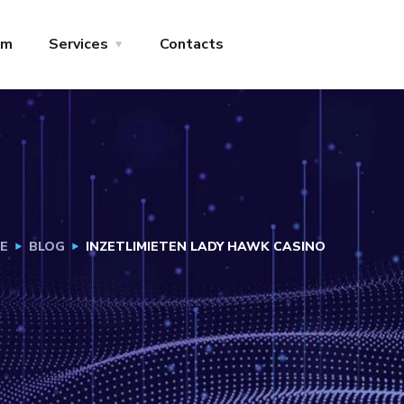
am
Services
Contacts
E
BLOG
INZETLIMIETEN LADY HAWK CASINO