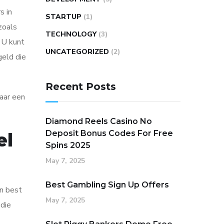
s in
STARTUP
(1)
zoals
TECHNOLOGY
(3)
 U kunt
UNCATEGORIZED
(2)
geld die
Recent Posts
naar een
Diamond Reels Casino No
Deposit Bonus Codes For Free
el
Spins 2025
May 7, 2025
Best Gambling Sign Up Offers
un best
May 7, 2025
 die