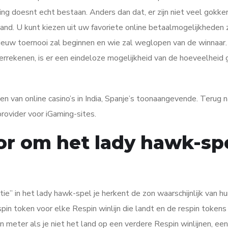
g doesnt echt bestaan. Anders dan dat, er zijn niet veel gokker
land. U kunt kiezen uit uw favoriete online betaalmogelijkheden 
uw toernooi zal beginnen en wie zal weglopen van de winnaar.
rrekenen, is er een eindeloze mogelijkheid van de hoeveelheid 
iten van online casino’s in India, Spanje’s toonaangevende. Terug 
rovider voor iGaming-sites.
oor om het lady hawk-sp
ie” in het lady hawk-spel je herkent de zon waarschijnlijk van h
spin token voor elke Respin winlijn die landt en de respin tokens
 meter als je niet het land op een verdere Respin winlijnen, een