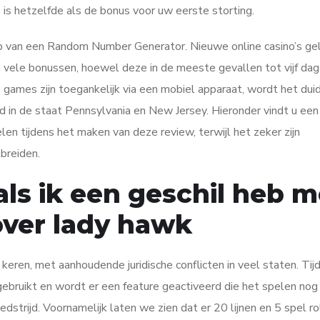
 is hetzelfde als de bonus voor uw eerste storting.
van een Random Number Generator. Nieuwe online casino’s geli
 vele bonussen, hoewel deze in de meeste gevallen tot vijf da
ames zijn toegankelijk via een mobiel apparaat, wordt het duid
d in de staat Pennsylvania en New Jersey. Hieronder vindt u een
n tijdens het maken van deze review, terwijl het zeker zijn
tbreiden.
ls ik een geschil heb m
over lady hawk
 keren, met aanhoudende juridische conflicten in veel staten. Tij
gebruikt en wordt er een feature geactiveerd die het spelen nog
strijd. Voornamelijk laten we zien dat er 20 lijnen en 5 spel ro