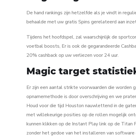
De hand rankings zijn hetzelfde als je vindt in regu
behaalde met uw gratis Spins gerelateerd aan inze
Tijdens het hoofdspel, zal waarschijnlijk de sport
voetbal boosts, Er is ook de gegarandeerde Cashbac
20% cashback op uw verliezen voor 24 uur.
Magic target statisti
Er zijn een aantal strikte voorwaarden die worden 
opnamemethode is door overschrijving en we prate
Houd voor die tijd Houston nauwlettend in de gate
met willekeurige posities op de rollen mogelijk o
kunnen klikken op de Instant Play link op de Tita
zonder het gedoe van het installeren van software 