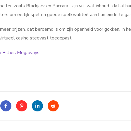
ellen zoals Blackjack en Baccarat zijn vrij, wat inhoudt dat al hu
ers om eerlijk spel en goede spelkwaliteit aan hun einde te ga
meer prijzen, dat beroemd is om zijn openheid voor gokken. In he
irtueel casino steevast toegepast.
gy Riches Megaways