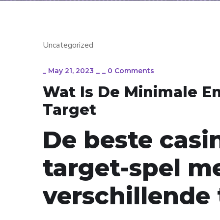
Uncategorized
_
May 21, 2023
_
_
0 Comments
Wat Is De Minimale En
Target
De beste casi
target-spel 
verschillende