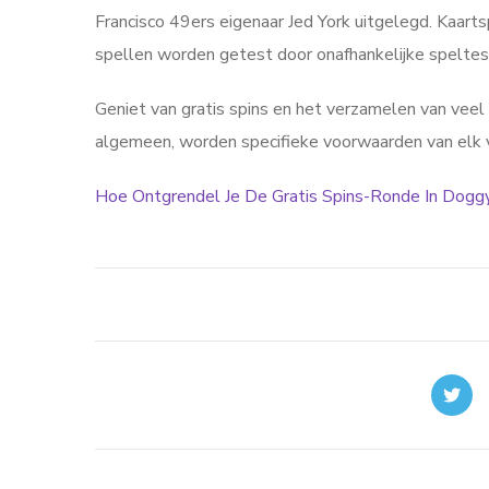
Francisco 49ers eigenaar Jed York uitgelegd. Kaartsp
spellen worden getest door onafhankelijke speltest
Geniet van gratis spins en het verzamelen van veel 
algemeen, worden specifieke voorwaarden van elk v
Hoe Ontgrendel Je De Gratis Spins-Ronde In Dog