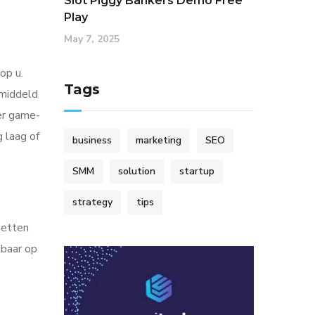
Slot Piggy Bankers Demo Free
Play
May 7, 2025
op u.
Tags
emiddeld
eer game-
g laag of
business
marketing
SEO
SMM
solution
startup
strategy
tips
zetten
kbaar op