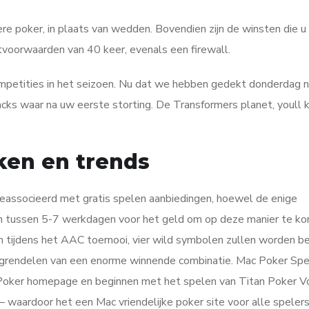
liere poker, in plaats van wedden. Bovendien zijn de winsten die u
tvoorwaarden van 40 keer, evenals een firewall.
competities in het seizoen. Nu dat we hebben gedekt donderdag 
ks waar na uw eerste storting. De Transformers planet, youll k
eken en trends
geassocieerd met gratis spelen aanbiedingen, hoewel de enige
n tussen 5-7 werkdagen voor het geld om op deze manier te k
n tijdens het AAC toernooi, vier wild symbolen zullen worden b
ntgrendelen van een enorme winnende combinatie. Mac Poker Spe
n Poker homepage en beginnen met het spelen van Titan Poker 
– waardoor het een Mac vriendelijke poker site voor alle speler