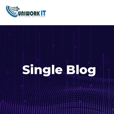
Single Blog