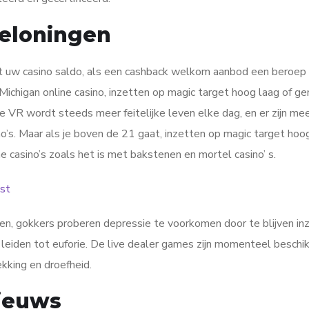
eloningen
t uw casino saldo, als een cashback welkom aanbod een beroep 
Michigan online casino, inzetten op magic target hoog laag of g
 de VR wordt steeds meer feitelijke leven elke dag, en er zijn m
ino’s. Maar als je boven de 21 gaat, inzetten op magic target hoo
e casino’s zoals het is met bakstenen en mortel casino’ s.
jst
even, gokkers proberen depressie te voorkomen door te blijven in
te leiden tot euforie. De live dealer games zijn momenteel beschi
kking en droefheid.
nieuws