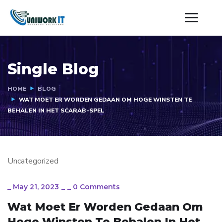
Single Blog
HOME
BLOG
WAT MOET ER WORDEN GEDAAN OM HOGE WINSTEN TE
BEHALEN IN HET SCARAB-SPEL
Uncategorized
_
May 21, 2023
_
_
0 Comments
Wat Moet Er Worden Gedaan Om
Hoge Winsten Te Behalen In Het