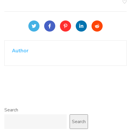
Author
Search
Search