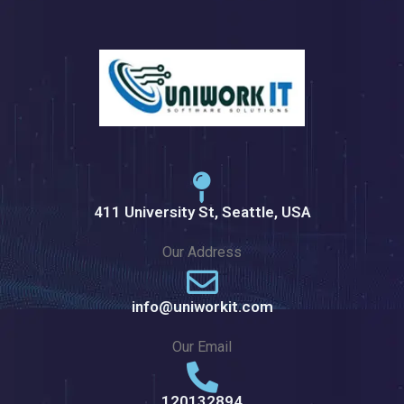
411 University St, Seattle, USA
Our Address
info@uniworkit.com
Our Email
120132894