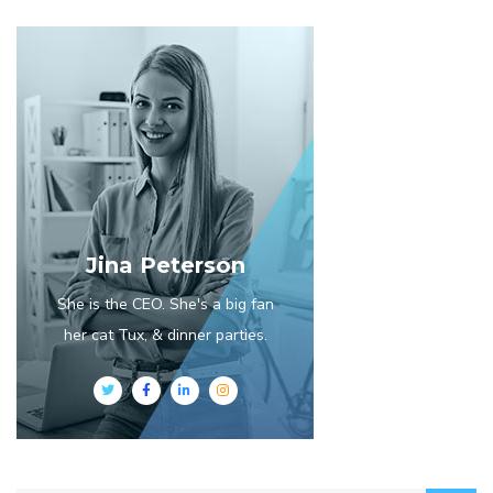
Jina Peterson
She is the CEO. She's a big fan
her cat Tux, & dinner parties.